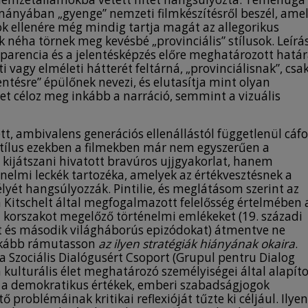
lmányában „gyenge” nemzeti filmkészítésről beszél, ame
k ellenére még mindig tartja magát az allegorikus
éha törnek meg kevésbé „provinciális” stílusok. Leírá
zparencia és a jelentésképzés előre meghatározott határ
i vagy elméleti hátterét feltárná, „provinciálisnak”, csa
elentésre” épülőnek nevezi, és elutasítja mint olyan
t céloz meg inkább a narráció, semmint a vizuális
ett, ambivalens generációs ellenállástól függetlenül cáfo
i stílus ezekben a filmekben már nem egyszerűen a
ijátszani hivatott bravúros ujjgyakorlat, hanem
elmi leckék tartozéka, amelyek az értékvesztésnek a
lyét hangsúlyozzák. Pintilie, és meglátásom szerint az
 Kitschelt által megfogalmazott felelősség értelmében 
a korszakot megelőző történelmi emlékeket (19. századi
t és második világháborús epizódokat) átmentve ne
inkább rámutasson
az ilyen stratégiák hiányának okaira
.
a Szociális Dialógusért Csoport (Grupul pentru Dialog
n kulturális élet meghatározó személyiségei által alapíto
 a demokratikus értékek, emberi szabadságjogok
roblémáinak kritikai reflexióját tűzte ki céljául. Ilyen