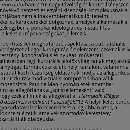
m
non datur
ban) a túl nagy távolság és kontrollkényszer
gy növekvő nemzeti és egyéni kisebbségi komplexusnak a
ntjában nem állnak emblematikus történelmi
kel és karakterekkel dolgoznak, amelyek alkalmasak a
ek egyben a politikai ideológiák és instabilitás
t a kelet-európai országokat jellemzik.
identitás két meghatározó aspektusa, a patriarchális,
bbségérzet allegorikus figurációit elemzem, azoknak is k
keresztény ikonografikus és nyugati művészeti
t esetben régi, kulturális jelölők világítanak meg aktuá
a nyugati formák és a keleti, helyi tartalom, valamint a
tástudat közti feszültség oldásának módja az allegorikus
nt diszkurzív mód vizuális kompozíciókban válik
t” mozgósítva. Paul de Man nyomán ezek az emberi
int az allegóriának a „kor szellemeként” való
y ezek a filmek az allegóriát a „
Harmadik Világra
ző diszkurzív módként használják
.”12 A helyi, kelet-európ
yakorlatával való keveredését a legjobban azok, a
iók szemléltetik, amelyek az ortodox keresztény
okat állítják dialógusba.