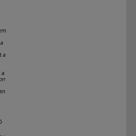
nem
 a
t a
 a
on
ban
ó