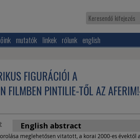
zőink
mutatók
linkek
rólunk
english
RIKUS FIGURÁCIÓI A
FILMBEN PINTILIE-TŐL AZ AFERIM!
t
English abstract
sorolása meglehetősen vitatott, a korai 2000-es évektől 
FIGURATIONS OF SOCIETAL CRISIS IN