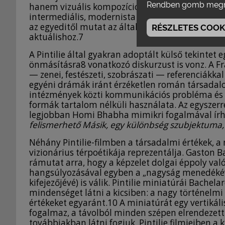
Rendben gomb megn
hanem vizuális kompozíciókban is megnyilvánul,
intermediális, modernista dialógusaként. A szi
az egyeditől mutat az általános felé, az allegória
RÉSZLETES COOKI
aktuálishoz.7
A Pintilie által gyakran adoptált külső tekintet 
önmásításra8 vonatkozó diskurzust is vonz. A F
— zenei, festészeti, szobrászati — referenciákk
egyéni drámák iránt érzéketlen román társadalo
intézmények közti kommunikációs probléma és az 
formák tartalom nélküli használata. Az egyszerr
legjobban Homi Bhabha mimikri fogalmával írhat
felismerhető Másik, egy különbség szubjektum
Néhány Pintilie-filmben a társadalmi értékek, a 
vizionárius térpoétikája reprezentálja. Gaston
rámutat arra, hogy a képzelet dolgai éppoly való
hangsúlyozásával egyben a „nagyság menedékévé
kifejezőjévé) is válik. Pintilie miniatúrái Bachela
mindenséget látni a kicsiben: a nagy történelmi
értékeket egyaránt.10 A miniatúrát egy vertikál
fogalmaz, a távolból minden szépen elrendezett
továbbiakban látni fogjuk, Pintilie filmjeiben a 