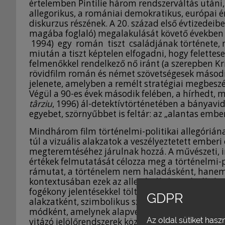
értelemben Pintilie három rendszerváltás utáni,
allegorikus, a romániai demokratikus, európai 
diskurzus részének. A 20. század első évtizedei
magába foglaló) megalakulását követő években
1994) egy román tiszt családjának története, me
miután a tiszt képtelen elfogadni, hogy felettes
felmenőkkel rendelkező nő iránt (a szerepben Kr
rövidfilm román és német szövetségesek második
jelenete, amelyben a remélt stratégiai megbeszé
Végül a 90-es évek második felében, a hírhedt,
târziu
, 1996) ál-detektívtörténetében a bányavi
egyebet, szörnyűbbet is feltár: az „alantas emb
Mindhárom film történelmi-politikai allegórián
túl a vizuális alakzatok a veszélyeztetett ember
megteremtéséhez járulnak hozzá. A művészeti, int
értékek felmutatását célozza meg a történelmi-po
rámutat, a történelem nem haladásként, hanem
kontextusában ezek az allegóriák új, az értékek 
fogékony jelentésekkel töltődnek fel.6 Benjamin
GDPR
alakzatként, szimbolikus szereplőkkel, eseménye
módként, amelynek alapvető funkciója a speciál
Az oldal sütiket hasz
vitázó jelölőrendszerek közti mediáció. A film 