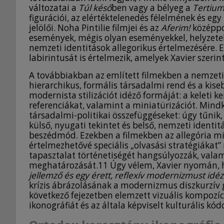
változatai a
Túl késő
ben vagy a bélyeg a
Tertiu
figurációi, az elértéktelenedés félelmének és e
jelölői. Noha Pintilie filmjei és az
Aferim!
középpo
események, mégis olyan eseményekkel, helyzetek
nemzeti identitások allegorikus értelmezésére. Ez
labirintusát is értelmezik, amelyek Xavier szerin
A továbbiakban az említett filmekben a nemzeti 
hierarchikus, formális társadalmi rend és a kise
modernista stilizációt idéző formáját: a keleti 
referenciákat, valamint a miniatürizációt. Mindké
társadalmi-politikai összefüggéseket: úgy tűnik, 
külső, nyugati tekintet és belső, nemzeti identi
beszédmód. Ezekben a filmekben az allegória mi
értelmezhetővé speciális „olvasási stratégiáka
tapasztalat történetiségét hangsúlyozzák, valam
meghatározását.11 Úgy vélem, Xavier nyomán, hog
jellemző és egy érett, reflexív modernizmust idé
krízis ábrázolásának a modernizmus diszkurzív g
következő fejezetben elemzett vizuális kompozíc
ikonográfiát és az általa képviselt kulturális kód