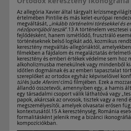
Ortodox keresztény ikonográfia 
Az allegória Xavier által tárgyalt krízismegvilág
értelmében Pintilie és más kelet-európai rendezők
megváltását, „
inkább történelmi törésekkel és e
nézőpontjából teszik
”.13 A történelem vesztesei 
fejlődésként, hanem ismétlődő, frusztráló esem
történéseknek belső logikát adó, kozmikus rendb
keresztény megváltás-allegóriáktól, amelyekben
filmekben a fájdalom és megaláztatás értelmetlen
keresztény és emberi értékek védelme sem hoz m
alkoholizmusba menekülnek vagy mindenből ki
időtlen dogmáinak és az emberi tapasztalat tört
szereplőket az ortodox egyház képviselőivel kon
túl
és Jude
Aferim!
című filmjében. Ezek a mozzan
állandó összetevői, amennyiben egy, a hamis ál
egy társadalmi csoport válik láthatóvá vagy „tes
papok, akárcsak az orvosok, tisztek vagy a rend é
megszemélyesítői, amelyek olvasatai erősen fü
kontextusától.15 A kereszténység, Románia eset
formalitásként jelenik meg a bizánci ikonográfiá
kompozíciókban.