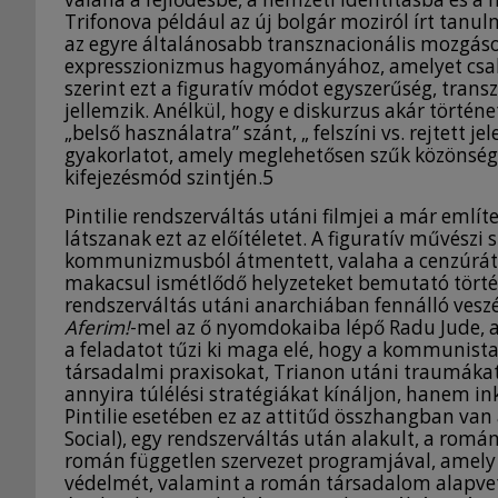
Trifonova például az új bolgár moziról írt tanu
az egyre általánosabb transznacionális mozgáso
expresszionizmus hagyományához, amelyet csak n
szerint ezt a figuratív módot egyszerűség, trans
jellemzik. Anélkül, hogy e diskurzus akár történet
„belső használatra” szánt, „ felszíni vs. rejtett j
gyakorlatot, amely meglehetősen szűk közönsége
kifejezésmód szintjén.5
Pintilie rendszerváltás utáni filmjei a már említ
látszanak ezt az előítéletet. A figuratív művész
kommunizmusból átmentett, valaha a cenzúrát k
makacsul ismétlődő helyzeteket bemutató történ
rendszerváltás utáni anarchiában fennálló veszé
Aferim!
-mel az ő nyomdokaiba lépő Radu Jude, a
a feladatot tűzi ki maga elé, hogy a kommunist
társadalmi praxisokat, Trianon utáni traumáka
annyira túlélési stratégiákat kínáljon, hanem 
Pintilie esetében ez az attitűd összhangban van 
Social), egy rendszerváltás után alakult, a romá
román független szervezet programjával, amely
védelmét, valamint a román társadalom alapvető p