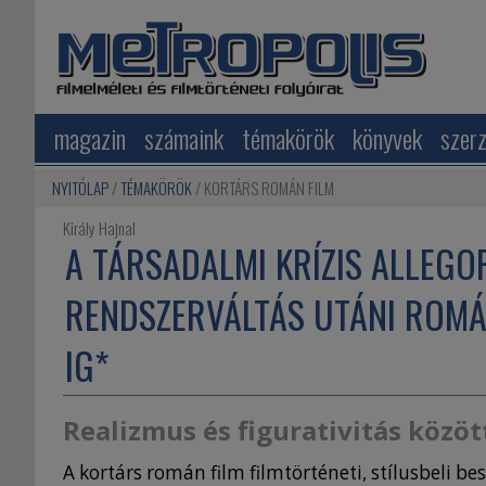
magazin
számaink
témakörök
könyvek
szer
NYITÓLAP
TÉMAKÖRÖK
KORTÁRS ROMÁN FILM
Király Hajnal
A TÁRSADALMI KRÍZIS ALLEGO
RENDSZERVÁLTÁS UTÁNI ROMÁN 
IG*
Realizmus és figurativitás közöt
A kortárs román film filmtörténeti, stílusbeli be