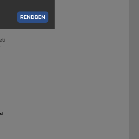
z
RENDBEN
eti
ó
 a