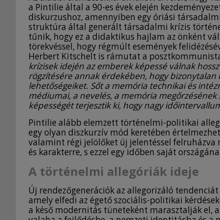
a Pintilie által a 90-es évek elején kezdeményezet
diskurzushoz, amennyiben egy óriási társadalmi
struktúra által generált társadalmi krízis történ
tűnik, hogy ez a didaktikus hajlam az önként váll
törekvéssel, hogy régmúlt események felidézésév
Herbert Kitschelt is rámutat a posztkommunista
krízisek idején
az emberek képessé válnak hosszú
rögzítésére annak érdekében, hogy bizonytalan 
lehetőségeiket. Sőt a memória technikai és inté
médiumai, a nevelés, a memória megőrzésének
képességét terjesztik ki, hogy nagy időintervallu
Pintilie alább elemzett történelmi-politikai al
egy olyan diszkurzív mód keretében értelmezhető
valamint régi jelölőket új jelentéssel felruházva
és karakterre, s ezzel egy időben saját országána
A történelmi allegóriák ideje
Új rendezőgenerációk az allegorizáló tendenciát 
amely elfedi az égető szociális-politikai kérdés
a késő modernitás tüneteként marasztalják el, a
valaha a fejlődésbe, a nemzeti identitásba és 