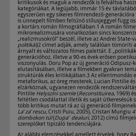
kritikusok és maguk a rendezők is felváltva hasz
kategóriákat. A legújabb, immár 15 év távlatábó
egyszerűen egy sikeres filmrendező-generációra
is ünnepelt filmben feltűnő stílusjeggyel függ
a kortárs román filmográfiában.1 A román filme
mikrorealizmusára vonatkozóan sincs konszenz
„realizmusokról” beszél, illetve az Andrei State
politikái
)2 címet adják, amely találóan tömöríti 
árnyalt és változatos filmes palettát. E „politi
generációhoz, illetve a 90-es évek erősen poetik
viszonyulás. Doru Pop az új generáció Ödipusz-k
elutasításában, illetve a filmekben gyakran tema
struktúrák éles kritikájában.3 Az ellentmondás 
metaforikus, az öreg mesterek, Lucian Pintilie é
elzárkóznak, ugyanezen rendezők rendszerváltás
Pintilie
Helyszíni szemle
(
Reconstituirea
, 1969) é
feltétlen csodálattal illetik és saját útkeresés
több kritikus mutat rá az új generáció filmjeine
La
˘
za
˘
r
escu
, Cristi Puiu, 2005), Cristan Mungiu
4
dombokon túl
(
Dup
a
˘
dealuri
, 2012) című filmje
szereplőket tipizáló tendenciájára.
Az alábbi elemzésekkel amellett érvelek, hogy R