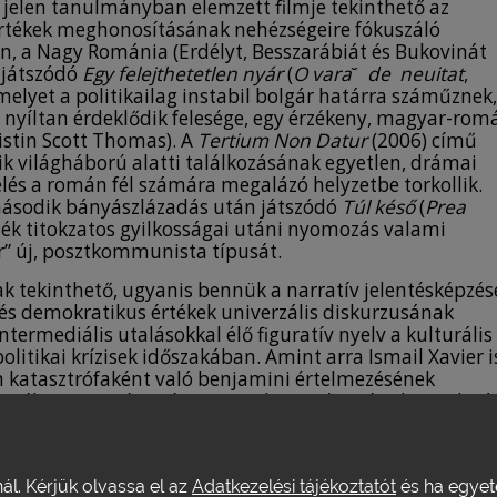
 jelen tanulmányban elemzett filmje tekinthető az
értékek meghonosításának nehézségeire fókuszáló
ben, a Nagy Románia (Erdélyt, Besszarábiát és Bukovinát
 játszódó
Egy felejthetetlen nyár
(
O vara
˘
d
e neuitat
,
lyet a politikailag instabil bolgár határra száműznek,
e nyíltan érdeklődik felesége, egy érzékeny, magyar-rom
istin Scott Thomas). A
Tertium
Non Datur
(2006) című
 világháború alatti találkozásának egyetlen, drámai
lés a román fél számára megalázó helyzetbe torkollik.
 második bányászlázadás után játszódó
Túl késő
(
Prea
dék titokzatos gyilkosságai utáni nyomozás valami
er” új, posztkommunista típusát.
ak tekinthető, ugyanis bennük a narratív jelentésképzé
i és demokratikus értékek univerzális diskurzusának
ermediális utalásokkal élő figuratív nyelv a kulturális
litikai krízisek időszakában. Amint arra Ismail Xavier i
 katasztrófaként való benjamini értelmezésének
tünékeny természetére, a töredezettségre és absztrakció
 nyomán Xavier az allegóriát nem egyszerűen nyelvi
kkel operáló történetként tekinti, hanem olyan diszkurz
is referenciakereteket mozgósító, gyakran egymással
nál. Kérjük olvassa el az
Adatkezelési tájékoztatót
és ha egyeté
esetében sem csupán narratív módként azonosítható,