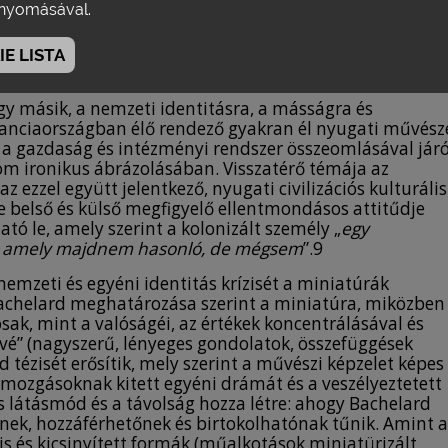
yomásával.
 gyakran a régi és új ikonográfiai hagyományok
mbolikus beszédmódtól az különbözteti meg, hogy míg e
 fordítva, az általánostól érkezik meg az egyedihez, az
E LISTA
egy másik, a nemzeti identitásra, a másságra és
ranciaországban élő rendező gyakran él nyugati művész
al a gazdaság és intézményi rendszer összeomlásával jár
m ironikus ábrázolásában. Visszatérő témája az
ezzel együtt jelentkező, nyugati civilizációs kulturális
e belső és külső megfigyelő ellentmondásos attitűdje
ó le, amely szerint a kolonizált személy „
egy
a, amely majdnem hasonló, de mégsem
”.9
nemzeti és egyéni identitás krízisét a miniatúrák
 Bachelard meghatározása szerint a miniatúra, miközben
sak, mint a valóságéi, az értékek koncentrálásával és
” (nagyszerű, lényeges gondolatok, összefüggések
rd tézisét erősítik, mely szerint a művészi képzelet képes
 mozgásoknak kitett egyéni drámát és a veszélyeztetett
is látásmód és a távolság hozza létre: ahogy Bachelard
nek, hozzáférhetőnek és birtokolhatónak tűnik. Amint a
kis és kicsinyített formák (műalkotások miniatürizált