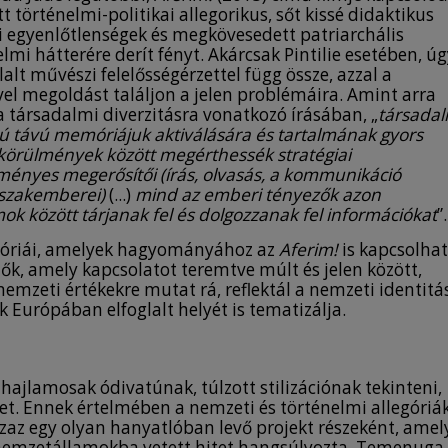
crisis and the transient nature of values. They
t történelmi-politikai allegorikus, sőt kissé didaktikus
also reveal the tension between an external
 egyenlőtlenségek és megkövesedett patriarchális
and internal image of Romania, the aspiration
elmi hátterére derít fényt. Akárcsak Pintilie esetében, ú
of the “other Europe” to connect with the
alt művészi felelősségérzettel függ össze, azzal a
European cultural tradition, in a complex
el megoldást találjon a jelen problémáira. Amint arra
demonstration of a “self othering” process.
 társadalmi diverzitásra vonatkozó írásában, „
társadal
The author also argues that, contrary to the
 távú memóriájuk aktiválására és tartalmának gyors
existing criticism, this generalizing, allegorical
körülmények között megérthessék stratégiai
tendency can be also detected in some of the
zményes megerősítői (írás, olvasás, a kommunikáció
films of the generation of filmmakers
 szakemberei)
(...)
mind az emberi tényezők azon
representing the New Romanian Cinema, for
mok között tárjanak fel és dolgozzanak fel információkat
”
example in Radu Jude’s Aferim! (2014).
legóriái, amelyek hagyományához az
Aferim!
is kapcsolhat
k, amely kapcsolatot teremtve múlt és jelen között,
 nemzeti értékekre mutat rá, reflektál a nemzeti identitá
k Európában elfoglalt helyét is tematizálja.
hajlamosak ódivatúnak, túlzott stilizációnak tekinteni,
eket. Ennek értelmében a nemzeti és történelmi allegóriá
zaz egy olyan hanyatlóban levő projekt részeként, amel
a nemzetállamokba vetett hitet hangsúlyozta. Temenuga