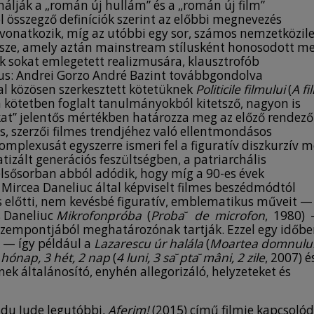
nálják a „román új hullám” és a „román új film”
POST-COMMUNIST ROMANIAN CINEMA:
l összegző definíciók szerint az előbbi megnevezés
 vonatkozik, míg az utóbbi egy sor, számos nemzetközil
FROM PINTILIE TO AFERIM!
 össze, amely aztán mainstream stílusként honosodott m
k sokat emlegetett realizmusára, klausztrofób
In the post-1989 films of Romanian director
us: Andrei Gorzo André Bazint továbbgondolva
Lucian Pintilie, painterly and sculptural
-val közösen szerkesztett kötetüknek
Politicile
filmului
(
A fi
references, as well as miniatures become
a kötetben foglalt tanulmányokból kitetsző, nagyon is
figurations of cultural identity inside
kákat” jelentős mértékben határozza meg az előző rendező
allegories about a society torn between East
us, szerzői filmes trendjéhez való ellentmondásos
and West. Király argues that art references are
omplexusát egyszerre ismeri fel a figuratív diszkurzív 
liberating these films from provincialism by
tizált generációs feszültségben, a patriarchális
transforming them into a discourse
elsősorban abból adódik, hogy míg a 90-es évek
lamenting over the loss of Western, Christian
s Mircea Daneliuc által képviselt filmes beszédmódtól
and local values, endangered or forgotten in
 előtti, nem kevésbé figuratív, emblematikus műveit —
the post-communist era. In the films under
s Daneliuc
Mik
r
ofonprób
a
(
P
r
ob
a
˘
d
e microfon
, 1980)
analysis – An Unforgettable Summer (1994),
ük szempontjából meghatározónak tartják. Ezzel egy időb
Too Late (1996) and Tertium non datur (2006)
k — így például a
Lazarescu úr halála
(
Moarte
a domnulu
– images reminding of Byzantine iconography,
 hónap, 3 hét, 2 nap
(
4 luni, 3 sa
˘
pta
˘
mâni
, 2 zile
, 2007) 
together with direct references and
inek általánosító, enyhén allegorizáló, helyzeteket és
remediations of sculptures by Romanian-born
Constantin Brâncuși, participate in historico-
political allegories as expressions of social
adu Jude legutóbbi,
Aferim!
(2015) című filmje kapcsolód