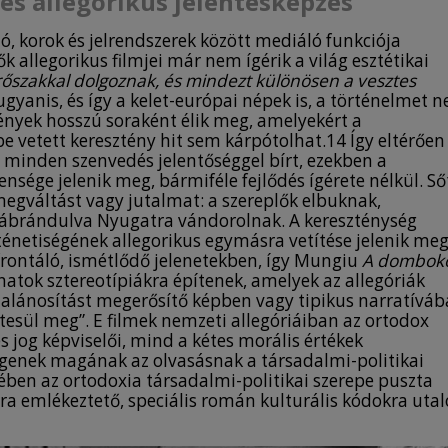
és allegorikus jelentésképzés
ító, korok és jelrendszerek között mediáló funkciója
 allegorikus filmjei már nem ígérik a világ esztétikai
rőszakkal dolgoznak, és mindezt különösen a vesztes
ugyanis, és így a kelet-európai népek is, a történelmet 
ények hosszú soraként élik meg, amelyekért a
e vetett keresztény hit sem kárpótolhat.14 Így eltérően
 minden szenvedés jelentőséggel bírt, ezekben a
sége jelenik meg, bármiféle fejlődés ígérete nélkül. Ső
egváltást vagy jutalmat: a szereplők elbuknak,
ábrándulva Nyugatra vándorolnak. A kereszténység
énetiségének allegorikus egymásra vetítése jelenik meg
frontáló, ismétlődő jelenetekben, így Mungiu
A dombok
atok sztereotípiákra építenek, amelyek az allegóriák
talánosítást megerősítő képben vagy tipikus narratívá
tesül meg”. E filmek nemzeti allegóriáiban az ortodox
s jog képviselői, mind a kétes morális értékek
ggenek magának az olvasásnak a társadalmi-politikai
ében az ortodoxia társadalmi-politikai szerepe puszta
ra emlékeztető, speciális román kulturális kódokra utal