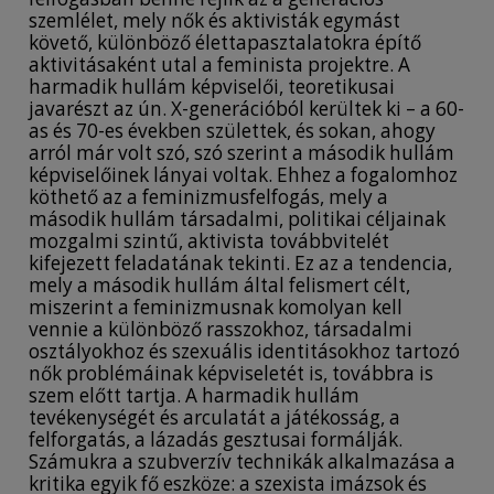
szemlélet, mely nők és aktivisták egymást
követő, különböző élettapasztalatokra építő
aktivitásaként utal a feminista projektre. A
harmadik hullám képviselői, teoretikusai
javarészt az ún. X-generációból kerültek ki – a 60-
as és 70-es években születtek, és sokan, ahogy
arról már volt szó, szó szerint a második hullám
képviselőinek lányai voltak. Ehhez a fogalomhoz
köthető az a feminizmusfelfogás, mely a
második hullám társadalmi, politikai céljainak
mozgalmi szintű, aktivista továbbvitelét
kifejezett feladatának tekinti. Ez az a tendencia,
mely a második hullám által felismert célt,
miszerint a feminizmusnak komolyan kell
vennie a különböző rasszokhoz, társadalmi
osztályokhoz és szexuális identitásokhoz tartozó
nők problémáinak képviseletét is, továbbra is
szem előtt tartja. A harmadik hullám
tevékenységét és arculatát a játékosság, a
felforgatás, a lázadás gesztusai formálják.
Számukra a szubverzív technikák alkalmazása a
kritika egyik fő eszköze: a szexista imázsok és