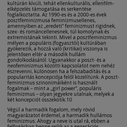
kultúrán kívüli, tehát ellenkulturális, ellenfilm-
elképzelés támogatása és serkentése
foglalkoztatta. Az 1990-es és a 2000-es évek
posztfeminizmusa feminizmusellenes,
amennyiben az „eredeti” feminizmust rigidnek,
szex- és románcellenesnek, túl komolynak és
extremistának tekinti. Mivel a posztfeminizmus
mélyen a populáris (fogyasztói) kultúrában
gyökerezik, a hozzá való (kritikai) viszonya is
jelentősen eltér a második hullám
gondolkodásától. Ugyanakkor a poszt- és a
neofeminizmus közötti kapcsolatot nem nehéz
észrevenni, különösen ha a felszabadítás és a
popularitás koncepciója felől közelítünk. A poszt-
feminizmus szinonimáiként is használt
fogalmak – mint a „girl power”, populáris
feminizmus – olyan jegyekre utalnak, melyek a
két koncepciót összekötik.10
Végül a harmadik fogalom, mely rövid
magyarázatot érdemel, a harmadik hullámos
feminizmus. Ahogy a neve is utal rá, ebben a
felfogásban benne rejlik az a generációs