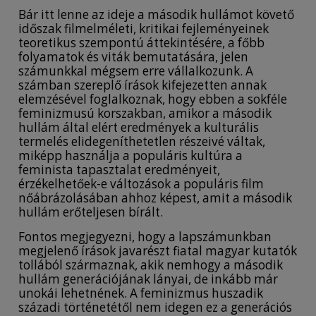
Bár itt lenne az ideje a második hullámot követő
időszak filmelméleti, kritikai fejleményeinek
teoretikus szempontú áttekintésére, a főbb
folyamatok és viták bemutatására, jelen
számunkkal mégsem erre vállalkozunk. A
számban szereplő írások kifejezetten annak
elemzésével foglalkoznak, hogy ebben a sokféle
feminizmusú korszakban, amikor a második
hullám által elért eredmények a kulturális
termelés elidegeníthetetlen részeivé váltak,
miképp használja a populáris kultúra a
feminista tapasztalat eredményeit,
érzékelhetőek-e változások a populáris film
nőábrázolásában ahhoz képest, amit a második
hullám erőteljesen bírált.
Fontos megjegyezni, hogy a lapszámunkban
megjelenő írások javarészt fiatal magyar kutatók
tollából származnak, akik nemhogy a második
hullám generációjának lányai, de inkább már
unokái lehetnének. A feminizmus huszadik
századi történetétől nem idegen ez a generációs