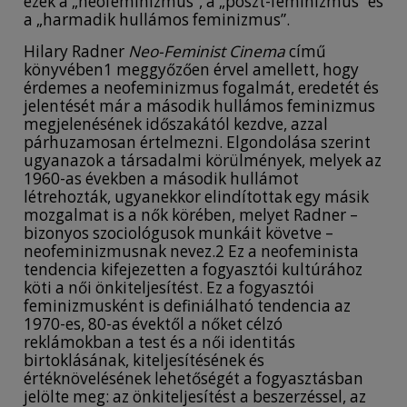
ezek a „neofeminizmus”, a „poszt-feminizmus” és
a „harmadik hullámos feminizmus”.
Hilary Radner
Neo-Feminist Cinema
című
könyvében1 meggyőzően érvel amellett, hogy
érdemes a neofeminizmus fogalmát, eredetét és
jelentését már a második hullámos feminizmus
megjelenésének időszakától kezdve, azzal
párhuzamosan értelmezni. Elgondolása szerint
ugyanazok a társadalmi körülmények, melyek az
1960-as években a második hullámot
létrehozták, ugyanekkor elindítottak egy másik
mozgalmat is a nők körében, melyet Radner –
bizonyos szociológusok munkáit követve –
neofeminizmusnak nevez.2 Ez a neofeminista
tendencia kifejezetten a fogyasztói kultúrához
köti a női önkiteljesítést. Ez a fogyasztói
feminizmusként is definiálható tendencia az
1970-es, 80-as évektől a nőket célzó
reklámokban a test és a női identitás
birtoklásának, kiteljesítésének és
értéknövelésének lehetőségét a fogyasztásban
jelölte meg: az önkiteljesítést a beszerzéssel, az