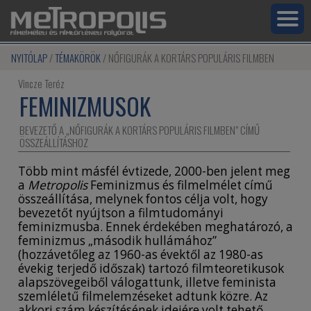
NYITÓLAP
TÉMAKÖRÖK
NŐFIGURÁK A KORTÁRS POPULÁRIS FILMBEN
Vincze Teréz
FEMINIZMUSOK
BEVEZETŐ A „NŐFIGURÁK A KORTÁRS POPULÁRIS FILMBEN” CÍMŰ
ÖSSZEÁLLÍTÁSHOZ
Több mint másfél évtizede, 2000-ben jelent meg
a
Metropolis
Feminizmus és filmelmélet című
összeállítása, melynek fontos célja volt, hogy
bevezetőt nyújtson a filmtudományi
feminizmusba. Ennek érdekében meghatározó, a
feminizmus „második hullámához”
(hozzávetőleg az 1960-as évektől az 1980-as
évekig terjedő időszak) tartozó filmteoretikusok
alapszövegeiből válogattunk, illetve feminista
szemléletű filmelemzéseket adtunk közre. Az
akkori szám készítésének idejére volt tehető,