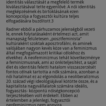
identitás választását a megfelelő termék
kiválasztásával tette egyenlővé. A női identitás
megképzésének és birtoklásának ezen
koncepciója a fogyasztói kultúra teljes
elfogadására buzdított.3
Radner ebből a párhuzamos jelenségből vezeti
le, ennek folytatásaként értelmezi azt, amit
manapság felületesen „posztfeminista”
kultúraként szoktak aposztrofálni, és aminek
valójában nagyon kevés köze van a feminizmus
által megfogalmazott kritikai célokhoz és
elvekhez. A neofeminizmus tehát következménye
a feminizmusnak, ami az önkiteljesítést, a saját
élet és identitás feletti hatalom visszaszerzését
fontos célnak tartotta a nők számára, azonban a
női hatalmat ez az elgondolás a neoliberalizmus
20. század végi ideológiájával kötötte össze, és a
kapitalista nagyvállalatok számára ideális,
fogyasztás- központú nőiségkoncepció
terjesztésében volt érdekelt. Ebben az
értelemben a jelenlegi, fogyasztói
neofeminizmus nem annyira