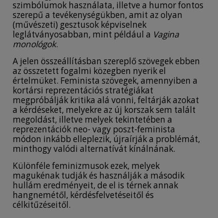
szimbólumok használata, illetve a humor fontos
szerepű a tevékenységükben, amit az olyan
(művészeti) gesztusok képviselnek
leglátványosabban, mint például a
Vagina
monológok
.
A jelen összeállításban szereplő szövegek ebben
az összetett fogalmi közegben nyerik el
értelmüket. Feminista szövegek, amennyiben a
kortársi reprezentációs stratégiákat
megpróbálják kritika alá vonni, feltárják azokat
a kérdéseket, melyekre az új korszak sem talált
megoldást, illetve melyek tekintetében a
reprezentációk neo- vagy poszt-feminista
módon inkább elleplezik, újraírják a problémát,
minthogy valódi alternatívát kínálnának.
Különféle feminizmusok ezek, melyek
magukénak tudják és használják a második
hullám eredményeit, de el is térnek annak
hangnemétől, kérdésfelvetéseitől és
célkitűzéseitől.