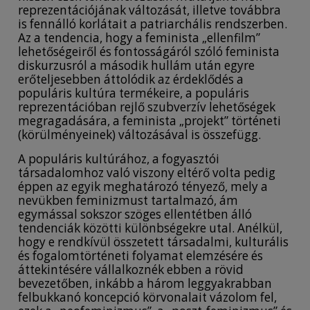
reprezentációjának változását, illetve továbbra
is fennálló korlátait a patriarchális rendszerben.
Az a tendencia, hogy a feminista „ellenfilm”
lehetőségeiről és fontosságáról szóló feminista
diskurzusról a második hullám után egyre
erőteljesebben áttolódik az érdeklődés a
populáris kultúra termékeire, a populáris
reprezentációban rejlő szubverzív lehetőségek
megragadására, a feminista „projekt” történeti
(körülményeinek) változásával is összefügg.
A populáris kultúrához, a fogyasztói
társadalomhoz való viszony eltérő volta pedig
éppen az egyik meghatározó tényező, mely a
nevükben feminizmust tartalmazó, ám
egymással sokszor szöges ellentétben álló
tendenciák közötti különbségekre utal. Anélkül,
hogy e rendkívül összetett társadalmi, kulturális
és fogalomtörténeti folyamat elemzésére és
áttekintésére vállalkoznék ebben a rövid
bevezetőben, inkább a három leggyakrabban
felbukkanó koncepció körvonalait vázolom fel,