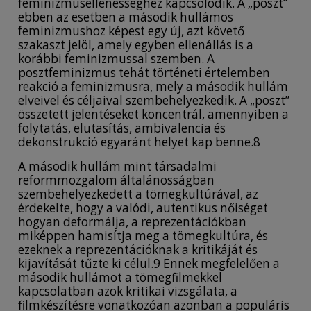
feminizmusellenességhez kapcsolódik. A „poszt”
ebben az esetben a második hullámos
feminizmushoz képest egy új, azt követő
szakaszt jelöl, amely egyben ellenállás is a
korábbi feminizmussal szemben. A
posztfeminizmus tehát történeti értelemben
reakció a feminizmusra, mely a második hullám
elveivel és céljaival szembehelyezkedik. A „poszt”
összetett jelentéseket koncentrál, amennyiben a
folytatás, elutasítás, ambivalencia és
dekonstrukció egyaránt helyet kap benne.8
A második hullám mint társadalmi
reformmozgalom általánosságban
szembehelyezkedett a tömegkultúrával, az
érdekelte, hogy a valódi, autentikus nőiséget
hogyan deformálja, a reprezentációkban
miképpen hamisítja meg a tömegkultúra, és
ezeknek a reprezentációknak a kritikáját és
kijavítását tűzte ki célul.9 Ennek megfelelően a
második hullámot a tömegfilmekkel
kapcsolatban azok kritikai vizsgálata, a
filmkészítésre vonatkozóan azonban a populáris