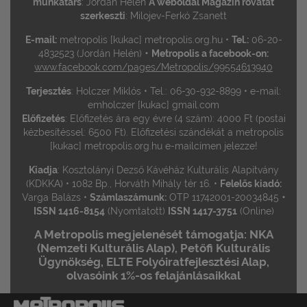
munkatárs
: Jordán Helén
A weboldal Magazin rovatát
szerkeszti
: Milojev-Ferkó Zsanett
E-mail:
metropolis [kukac] metropolis.org.hu •
Tel.:
06-20-
•
4832523 (Jordán Helén)
Metropolis a facebook-on:
www.facebook.com/pages/Metropolis/99554613940
Terjesztés
: Holczer Miklós • Tel.: 06-30-932-8899 • e-mail:
emholczer [kukac] gmail.com
Előfizetés
: Előfizetés ára egy évre (4 szám): 4000 Ft (postai
kézbesítéssel: 6500 Ft). Előfizetési szándékát a metropolis
[kukac] metropolis.org.hu e-mailcímen jelezze!
Kiadja
: Kosztolányi Dezső Kávéház Kulturális Alapítvány
(KDKKA) • 1082 Bp., Horváth Mihály tér 16. •
Felelős kiadó:
•
Varga Balázs •
Számlaszámunk:
OTP 11742001-20034845
ISSN 1416-8154
(Nyomtatott)
ISSN 1417-3751
(Online)
A Metropolis megjelenését támogatja: NKA
(Nemzeti Kulturális Alap), Petőfi Kulturális
Ügynökség, ELTE Folyóiratfejlesztési Alap,
olvasóink 1%-os felajánlásaikkal