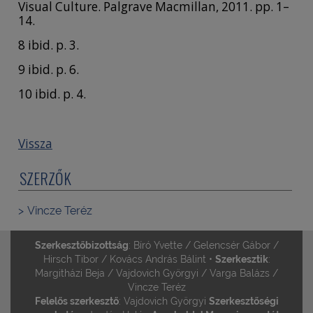
Visual Culture. Palgrave Macmillan, 2011. pp. 1–
14.
8 ibid. p. 3.
9 ibid. p. 6.
10 ibid. p. 4.
Vissza
SZERZŐK
Vincze Teréz
Szerkesztőbizottság
: Bíró Yvette / Gelencsér Gábor /
Hirsch Tibor / Kovács András Bálint •
Szerkesztik
:
Margitházi Beja / Vajdovich Györgyi / Varga Balázs /
Vincze Teréz
Felelős szerkesztő
: Vajdovich Györgyi
Szerkesztőségi