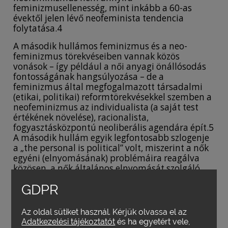
feminizmusellenesség, mint inkább a 60-as
évektől jelen lévő neofeminista tendencia
folytatása.4
A második hullámos feminizmus és a neo-
feminizmus törekvéseiben vannak közös
vonások – így például a női anyagi önállósodás
fontosságának hangsúlyozása – de a
feminizmus által megfogalmazott társadalmi
(etikai, politikai) reformtörekvésekkel szemben a
neofeminizmus az individualista (a saját test
értékének növelése), racionalista,
fogyasztásközpontú neoliberális agendára épít.5
A második hullám egyik legfontosabb szlogenje
a „the personal is political” volt, miszerint a nők
egyéni (elnyomásának) problémáira reagálva
közösen, a nők általános elnyomását szolgáló
politikai rendszerrel/hatalommal szemben kell
GDPR
fellépni. A neofeminizmusban az individuális nő
a saját nevében és saját érdekében cselekszik,
társadalmi környezetétől elválasztva is
Az oldal sütiket használ. Kérjük olvassa el az
értelmezhető törekvései vannak. A patriarchális
Adatkezelési tájékoztatót
és ha egyetért vele,