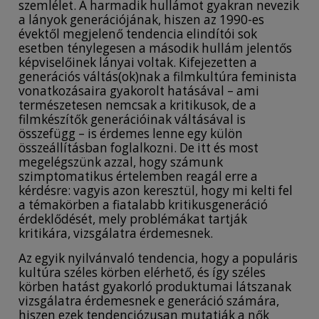
szemlélet. A harmadik hullámot gyakran nevezik
a lányok generációjának, hiszen az 1990-es
évektől megjelenő tendencia elindítói sok
esetben ténylegesen a második hullám jelentős
képviselőinek lányai voltak. Kifejezetten a
generációs váltás(ok)nak a filmkultúra feminista
vonatkozásaira gyakorolt hatásával – ami
természetesen nemcsak a kritikusok, de a
filmkészítők generációinak váltásával is
összefügg – is érdemes lenne egy külön
összeállításban foglalkozni. De itt és most
megelégszünk azzal, hogy számunk
szimptomatikus értelemben reagál erre a
kérdésre: vagyis azon keresztül, hogy mi kelti fel
a témakörben a fiatalabb kritikusgeneráció
érdeklődését, mely problémákat tartják
kritikára, vizsgálatra érdemesnek.
Az egyik nyilvánvaló tendencia, hogy a populáris
kultúra széles körben elérhető, és így széles
körben hatást gyakorló produktumai látszanak
vizsgálatra érdemesnek e generáció számára,
hiszen ezek tendenciózusan mutatják a nők