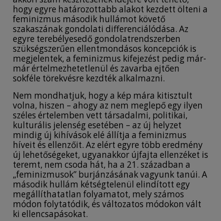
hogy egyre határozottabb alakot kezdett ölteni a
feminizmus második hullámot követő
szakaszának gondolati differenciálódása. Az
egyre terebélyesedő gondolatrendszerben
szükségszerűen ellentmondásos koncepciók is
megjelentek, a feminizmus kifejezést pedig már-
már értelmezhetetlenül és zavarba ejtően
sokféle törekvésre kezdték alkalmazni.
Nem mondhatjuk, hogy a kép mára kitisztult
volna, hiszen – ahogy az nem meglepő egy ilyen
széles értelemben vett társadalmi, politikai,
kulturális jelenség esetében – az új helyzet
mindig új kihívások elé állítja a feminizmus
híveit és ellenzőit. Az elért egyre több eredmény
új lehetőségeket, ugyanakkor újfajta ellenzéket is
teremt, nem csoda hát, ha a 21. században a
„feminizmusok” burjánzásának vagyunk tanúi. A
második hullám kétségtelenül elindított egy
megállíthatatlan folyamatot, mely számos
módon folytatódik, és változatos módokon vált
ki ellencsapásokat.