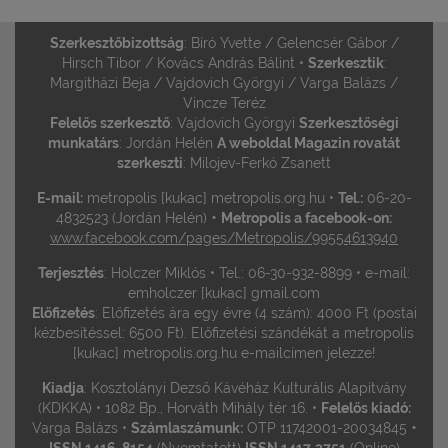
Szerkesztőbizottság
: Bíró Yvette / Gelencsér Gábor /
Hirsch Tibor / Kovács András Bálint •
Szerkesztik
:
Margitházi Beja / Vajdovich Györgyi / Varga Balázs /
Vincze Teréz
Felelős szerkesztő
: Vajdovich Györgyi
Szerkesztőségi
munkatárs
: Jordán Helén
A weboldal Magazin rovatát
szerkeszti
: Milojev-Ferkó Zsanett
E-mail:
metropolis [kukac] metropolis.org.hu •
Tel.:
06-20-
•
4832523 (Jordán Helén)
Metropolis a facebook-on:
www.facebook.com/pages/Metropolis/99554613940
Terjesztés
: Holczer Miklós • Tel.: 06-30-932-8899 • e-mail:
emholczer [kukac] gmail.com
Előfizetés
: Előfizetés ára egy évre (4 szám): 4000 Ft (postai
kézbesítéssel: 6500 Ft). Előfizetési szándékát a metropolis
[kukac] metropolis.org.hu e-mailcímen jelezze!
Kiadja
: Kosztolányi Dezső Kávéház Kulturális Alapítvány
(KDKKA) • 1082 Bp., Horváth Mihály tér 16. •
Felelős kiadó:
•
Varga Balázs •
Számlaszámunk:
OTP 11742001-20034845