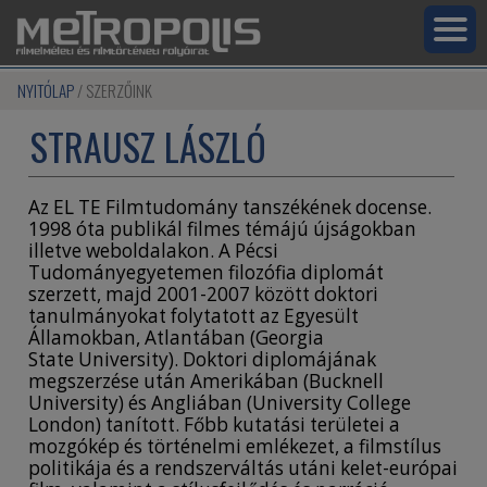
NYITÓLAP
SZERZŐINK
STRAUSZ LÁSZLÓ
Az EL TE Filmtudomány tanszékének docense.
1998 óta publikál filmes témájú újságokban
illetve weboldalakon. A Pécsi
Tudományegyetemen filozófia diplomát
szerzett, majd 2001-2007 között doktori
tanulmányokat folytatott az Egyesült
Államokban, Atlantában (Georgia
State University). Doktori diplomájának
megszerzése után Amerikában (Bucknell
University) és Angliában (University College
London) tanított. Főbb kutatási területei a
mozgókép és történelmi emlékezet, a filmstílus
politikája és a rendszerváltás utáni kelet-európai