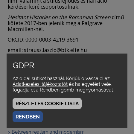
film, valamint a stílusfejlődés és narráció
kérdései köré csoportosulnak.
Hesitant Histories on the Romanian Screen
című
kötete 2017-ben jelenik meg a Palgrave
Macmillen-nél.
ORCID: 0000-0003-4219-3691
email: strausz.laszlo@btk.elte.hu
GDPR
(Az életrajz utoljára frissítve: 2024 tavaszán.)
Az oldal sütiket használ. Kérjük olvassa el az
Adatkezelési tájékoztatót
és ha egyetért vele,
A SZERZŐ MŰVEI
fogadja el a Rendben gomb megnyomásával.
RÉSZLETES COOKIE LISTA
Knut Hickethier Film- és televízióelemzés című
könyvéről
RENDBEN
Vissza a múltba
Realizmus és modernizmus között
Between realism and modernism