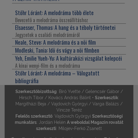
Stőhr Lóránt:
A melodráma több élete
Bevezetõ a melodráma összeállításhoz
Elsaesser, Thomas:
A hang és a téboly történetei
Jegyzetek a családi melodrámáról
Neale, Steve:
A melodráma és a nõi film
Modleski, Tania:
Idõ és vágy a nõi filmben
Yeh, Emilie Yueh-Yu:
A kultúraközi vizsgálat kelepcéi
A kínai wenyi-film és a melodráma
Stőhr Lóránt:
A melodráma – Válogatott
bibliográfia
Szerkesztőbizottság
: Bíró Yvette / Gelencsér Gábor /
Hirsch Tibor / Kovács András Bálint •
Szerkesztik
:
Margitházi Beja / Vajdovich Györgyi / Varga Balázs /
Vincze Teréz
Felelős szerkesztő
: Vajdovich Györgyi
Szerkesztőségi
munkatárs
: Jordán Helén
A weboldal Magazin rovatát
szerkeszti
: Milojev-Ferkó Zsanett