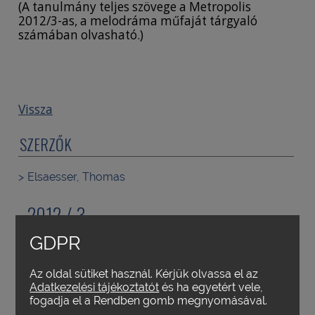
(A tanulmány teljes szövege a Metropolis
2012/3-as, a melodráma műfaját tárgyaló
számában olvasható.)
Vissza
SZERZŐK
Elsaesser, Thomas
2012 / 3
A MELODRÁMA
GDPR
Az oldal sütiket használ. Kérjük olvassa el az
Adatkezelési tájékoztatót
és ha egyetért vele,
fogadja el a Rendben gomb megnyomásával.