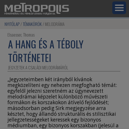
NYITÓLAP
TÉMAKÖRÖK
MELODRÁMA
Elsaesser, Thomas
A HANG ÉS A TÉBOLY
TÖRTÉNETEI
JEGYZETEK A CSALÁDI MELODRÁMÁRÓL
„Jegyzeteimben két irányból kívánok
megközelíteni egy nehezen megfogható témát:
egyfelől jelezni szeretném az úgynevezett
melodrámai képzelet különböző művészeti
formákon és korszakokon átívelő fejlődését;
másodsorban pedig Sirk megjegyzése arra
késztet, hogy állandó strukturális és stilisztikai
jellegzetességeket keressek egy bizonyos
médiumban, egy bizonyos korszakban (jelesül a