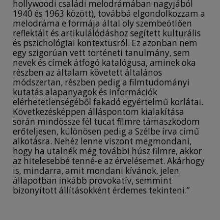
hollywoodi családi melodrámában nagyjából
1940 és 1963 között), továbbá elgondolkozzam a
melodráma e formája által oly szembeötlően
reflektált és artikulálódáshoz segített kulturális
és pszichológiai kontextusról. Ez azonban nem
egy szigorúan vett történeti tanulmány, sem
nevek és címek átfogó katalógusa, aminek oka
részben az általam követett általános
módszertan, részben pedig a filmtudományi
kutatás alapanyagok és információk
elérhetetlenségéből fakadó egyértelmű korlátai.
Következésképpen álláspontom kialakítása
során mindössze fél tucat filmre támaszkodom
erőteljesen, különösen pedig a Szélbe írva című
alkotásra. Nehéz lenne viszont megmondani,
hogy ha utalnék még további húsz filmre, akkor
az hitelesebbé tenné-e az érvelésemet. Akárhogy
is, mindarra, amit mondani kívánok, jelen
állapotban inkább provokatív, semmint
bizonyított állításokként érdemes tekinteni.”