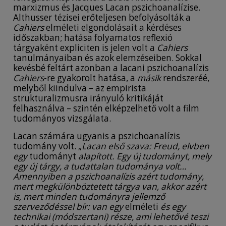
marxizmus és Jacques Lacan pszichoanalízise.
Althusser tézisei erőteljesen befolyásolták a
Cahiers
elméleti elgondolásait a kérdéses
időszakban; hatása folyamatos reflexió
tárgyaként expliciten is jelen volt a
Cahiers
tanulmányaiban és azok elemzéseiben. Sokkal
kevésbé feltárt azonban a lacani pszichoanalízis
Cahiers
-re gyakorolt hatása, a
másik
rendszeréé,
melyből kiindulva – az empirista
strukturalizmusra irányuló kritikáját
felhasználva – szintén elképzelhető volt a film
tudományos vizsgálata.
Lacan számára ugyanis a pszichoanalízis
tudomány volt. „
Lacan első szava: Freud, elvben
egy
tudományt
alapított. Egy új tudományt, mely
egy új tárgy, a tudattalan tudománya volt…
Amennyiben a pszichoanalízis azért tudomány,
mert megkülönböztetett tárgya van, akkor azért
is, mert minden tudományra jellemző
szerveződéssel bír: van egy
elméleti
és egy
technikai (módszertani) része, ami lehetővé teszi