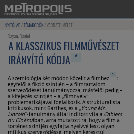
NYITÓLAP
TÉMAKÖRÖK
VARRATELMÉLET
Dayan, Daniel
A KLASSZIKUS FILMMŰVÉSZET
*
IRÁNYÍTÓ KÓDJA
1
A szemiológia két módon közelít a filmhez
:
egyfelől a fikció szintjén – a filmtartalom
szerveződését tanulmányozza, másfelől pedig –
a kifejezés szintjén – a „filmnyelv”
problematikájával foglalkozik. A strukturalista
kritikusok, mint Barthes, és a „
Young Mr.
Lincoln
”-tanulmány által indított vita a
Cahiers
du Cinémá
ban, arra mutatott rá, hogy a film a
történet szintjén egyfajta nyelvvé lesz, olyan
mitikus szerveződéssé, melyen keresztül