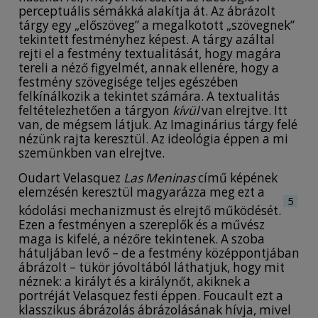
perceptuális sémákká alakítja át. Az ábrázolt
tárgy egy „előszöveg” a megalkotott „szövegnek”
tekintett festményhez képest. A tárgy azáltal
rejti el a festmény textualitását, hogy magára
tereli a néző figyelmét, annak ellenére, hogy a
festmény szövegisége teljes egészében
felkínálkozik a tekintet számára. A textualitás
feltételezhetően a tárgyon
kívül
van elrejtve. Itt
van, de mégsem látjuk. Az Imaginárius tárgy felé
nézünk rajta keresztül. Az ideológia éppen a mi
szemünkben van elrejtve.
Oudart Velasquez
Las Meninas
című képének
elemzésén keresztül magyarázza meg ezt a
5
kódolási mechanizmust és elrejtő működését.
Ezen a festményen a szereplők és a művész
maga is kifelé, a nézőre tekintenek. A szoba
hátuljában levő – de a festmény középpontjában
ábrázolt – tükör jóvoltából láthatjuk, hogy mit
néznek: a királyt és a királynőt, akiknek a
portréját Velasquez festi éppen. Foucault ezt a
klasszikus ábrázolás ábrázolásának hívja, mivel