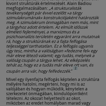
kivont struktúrák értelmezését. Alain Badiou
megfogalmazásában: „
A strukturalisták
tevékenységét pár évvel ezelőtt »a tárgy
szimulakrumának« konstrukciójaként határozták
meg. A szimulakrum önmagában nem más, mint
a tárgyhoz adott értelem. Az elmúlt időszak
elméleti fejleményei, a marxizmus és a
pszichoanalízis területén egyaránt arra mutatnak
rá, hogy a struktúrának ez a fajta felfogása
teljességgel tarthatatlan. Ez a felfogás ugyanis
úgy tesz, mintha a valóságban »fedezne fel« egy
már eleve létező valamit; egy tudás, melynek a
valóság csupán a tárgya lehet. Az elképzelés
tehát az, hogy ez a tudás már eleve ott van, és
2
csupán arra vár, hogy felfedezzék
.”
Mivel egy ilyenfajta felfogás képtelen a struktúra
mélyére hatolni, megérteni, hogy mi is az
valójában és hogyan működik, kénytelen a
szerkezetet önmagában, kiindulópontként
tételezni. Az okozat helyettesíti az okot,
miközben az eredet homályban marad vagy