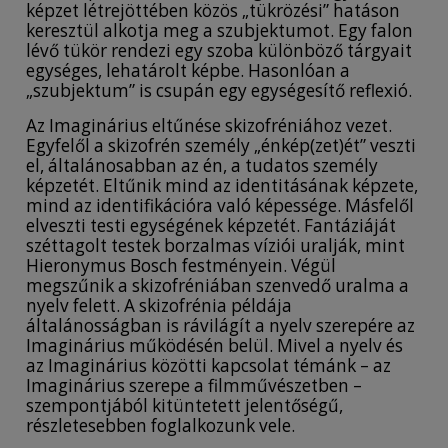
képzet létrejöttében közös „tükrözési” hatáson
keresztül alkotja meg a szubjektumot. Egy falon
lévő tükör rendezi egy szoba különböző tárgyait
egységes, lehatárolt képbe. Hasonlóan a
„szubjektum” is csupán egy egységesítő reflexió.
Az Imaginárius eltűnése skizofréniához vezet.
Egyfelől a skizofrén személy „énkép(zet)ét” veszti
el, általánosabban az én, a tudatos személy
képzetét. Eltűnik mind az identitásának képzete,
mind az identifikációra való képessége. Másfelől
elveszti testi egységének képzetét. Fantáziáját
széttagolt testek borzalmas víziói uralják, mint
Hieronymus Bosch festményein. Végül
megszűnik a skizofréniában szenvedő uralma a
nyelv felett. A skizofrénia példája
általánosságban is rávilágít a nyelv szerepére az
Imaginárius működésén belül. Mivel a nyelv és
az Imaginárius közötti kapcsolat témánk – az
Imaginárius szerepe a filmművészetben –
szempontjából kitüntetett jelentőségű,
részletesebben foglalkozunk vele.