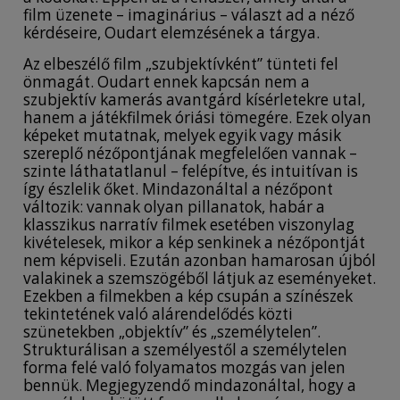
film üzenete – imaginárius – választ ad a néző
kérdéseire, Oudart elemzésének a tárgya.
Az elbeszélő film „szubjektívként” tünteti fel
önmagát. Oudart ennek kapcsán nem a
szubjektív kamerás avantgárd kísérletekre utal,
hanem a játékfilmek óriási tömegére. Ezek olyan
képeket mutatnak, melyek egyik vagy másik
szereplő nézőpontjának megfelelően vannak –
szinte láthatatlanul – felépítve, és intuitívan is
így észlelik őket. Mindazonáltal a nézőpont
változik: vannak olyan pillanatok, habár a
klasszikus narratív filmek esetében viszonylag
kivételesek, mikor a kép senkinek a nézőpontját
nem képviseli. Ezután azonban hamarosan újból
valakinek a szemszögéből látjuk az eseményeket.
Ezekben a filmekben a kép csupán a színészek
tekintetének való alárendelődés közti
szünetekben „objektív” és „személytelen”.
Strukturálisan a személyestől a személytelen
forma felé való folyamatos mozgás van jelen
bennük. Megjegyzendő mindazonáltal, hogy a