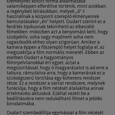
személyhez kötött forma alkalmazása
valamiképpen elferdítve történik, mint azokban
a regénybeli leírásokban, melyek „ő”-t
használnak a központi szereplő élményeinek
bemutatásakor „én” helyett. Oudart szerint ez a
ferdítés tipikusnak tekinthető az elbeszélő
filmekben: miközben azt a benyomást kelti, hogy
szubjektív, soha vagy majdnem soha nem
ragaszkodik ehhez olyan szigorúan. Amikor a
kamera éppen a főszereplő helyét foglalja el, az
megszakítja a film normális menetét. Ebben az
esetben Oudart a hagyományos
filmnyelvtanokkal ért egyet, azzal a
megszorítással, hogy ő magyarázatot is ad erre a
tabura, rámutatva arra, hogy a kamerának ez a
szükségszerű torzítása egy koherens rendszer
része. Ez a rendszer a varrat rendszere, melynek
funkciója, hogy a film nézését átalakítsa annak
értelmezési aktusává. Ezáltal vezeti be a
beállításokra nem redukálható filmet a jelölés
birodalmába.
Oudart szembeállítja egymással a film nézését