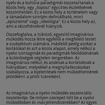
nyelv és a kultúra paradigmái összetartanak a
közös hely, egy „toposz” együttes észlelésének
köszönhetően. Ez a közös hely a történelem vagy
a társadalom szintjén definiálható, mint
„episztemé” vagy „ideológia”. Ez a közös hely az,
ami a skizofréneknél hiányzik.
Összefoglalva, a tükröző, egyesítő Imaginárius
működés hozza létre egyfelől a megfelelő testet
a szubjektum számára, másfelől pedig azokat a
korlátokat és azt a közös alapot, amely nélkül a
nyelvi szintagmák és paradigmák feloldódnának
a különbségek végtelen tengerében. Az
Imaginárius nélkül, és azoknak a korlátoknak a
hiányában, melyekkel a megnyilatkozásokat
szabályozza, a kijelentések nem működhetnének
jelölőként: a jelölt tükreiként.
Az Imaginárius a nyelvi működés esszenciális
összetevője. De milyen szerepet tölt be a nyelvi
működésben és
más
jelrendszerekben? Az egyes