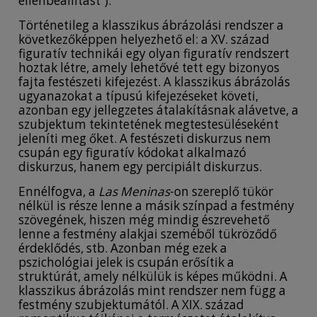
ellenbeállítást”).
Történetileg a klasszikus ábrázolási rendszer a
következőképpen helyezhető el: a XV. század
figuratív technikái egy olyan figuratív rendszert
hoztak létre, amely lehetővé tett egy bizonyos
fajta festészeti kifejezést. A klasszikus ábrázolás
ugyanazokat a típusú kifejezéseket követi,
azonban egy jellegzetes átalakításnak alávetve, a
szubjektum tekintetének megtestesüléseként
jeleníti meg őket. A festészeti diskurzus nem
csupán egy figuratív kódokat alkalmazó
diskurzus, hanem egy percipiált diskurzus.
Ennélfogva, a
Las Meninas
-on szereplő tükör
nélkül is része lenne a másik színpad a festmény
szövegének, hiszen még mindig észrevehető
lenne a festmény alakjai szeméből tükröződő
érdeklődés, stb. Azonban még ezek a
pszichológiai jelek is csupán erősítik a
struktúrát, amely nélkülük is képes működni. A
klasszikus ábrázolás mint rendszer nem függ a
festmény szubjektumától. A XIX. század