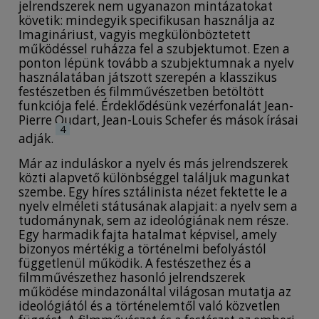
jelrendszerek nem ugyanazon mintázatokat
követik: mindegyik specifikusan használja az
Imagináriust, vagyis megkülönböztetett
működéssel ruházza fel a szubjektumot. Ezen a
ponton lépünk tovább a szubjektumnak a nyelv
használatában játszott szerepén a klasszikus
festészetben és filmművészetben betöltött
funkciója felé. Érdeklődésünk vezérfonalát Jean-
Pierre Oudart, Jean-Louis Schefer és mások írásai
4
adják.
Már az induláskor a nyelv és más jelrendszerek
közti alapvető különbséggel találjuk magunkat
szembe. Egy híres sztálinista nézet fektette le a
nyelv elméleti státusának alapjait: a nyelv sem a
tudománynak, sem az ideológiának nem része.
Egy harmadik fajta hatalmat képvisel, amely
bizonyos mértékig a történelmi befolyástól
függetlenül működik. A festészethez és a
filmművészethez hasonló jelrendszerek
működése mindazonáltal világosan mutatja az
ideológiától és a történelemtől való közvetlen