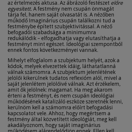
az értelmezés aktusa. Az ábrázoló festészet
előre
egyesített.
A festmény nem csupán önmagát
tárja fel, hanem saját olvasatát is. A nézőben
működő Imaginárius csupán találkozni tud a
festménybe épített szubjektivitással. A néző
befogadói szabadsága a minimumra
redukálódik – elfogadhatja vagy elutasíthatja a
festményt mint egészet. Ideológiai szempontból
ennek fontos következményei vannak.
Mihelyt elfoglalom a szubjektum helyét, azok a
kódok, melyek elvezettek idáig, láthatatlanná
válnak számomra. A szubjektum jelenlétének
jelölői kikerülnek tudatos reflexióm alól, mivel a
saját jelenlétem jelölőivé válnak. Azt érzékelem,
amit ők jelölnek: magamat. Ha meg akarom
érteni a festményt, és nem csupán ideológiai
működésének katalizáló eszköze szeretnék lenni,
kerülnöm kell a számomra előírt befogadási
kapcsolatot vele. Ahhoz, hogy megértsem a
festmény által közvetített ideológiát, meg kell
akadályoznom, hogy saját imaginárius
működésem alárendelődjön ennek. Ellen kell