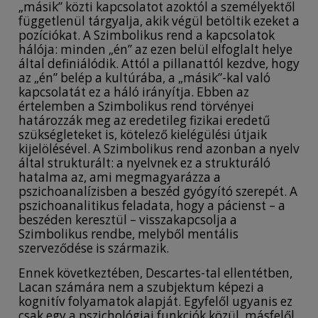
„másik” közti kapcsolatot azoktól a személyektől
függetlenül tárgyalja, akik végül betöltik ezeket a
pozíciókat. A Szimbolikus rend a kapcsolatok
hálója: minden „én” az ezen belül elfoglalt helye
által definiálódik. Attól a pillanattól kezdve, hogy
az „én” belép a kultúrába, a „másik”-kal való
kapcsolatát ez a háló irányítja. Ebben az
értelemben a Szimbolikus rend törvényei
határozzák meg az eredetileg fizikai eredetű
szükségleteket is, kötelező kielégülési útjaik
kijelölésével. A Szimbolikus rend azonban a nyelv
által strukturált: a nyelvnek ez a strukturáló
hatalma az, ami megmagyarázza a
pszichoanalízisben a beszéd gyógyító szerepét. A
pszichoanalitikus feladata, hogy a pácienst – a
beszéden keresztül – visszakapcsolja a
Szimbolikus rendbe, melyből mentális
szerveződése is származik.
Ennek következtében, Descartes-tal ellentétben,
Lacan számára nem a szubjektum képezi a
kognitív folyamatok alapját. Egyfelől ugyanis ez
csak egy a pszichológiai funkciók közül, másfelől