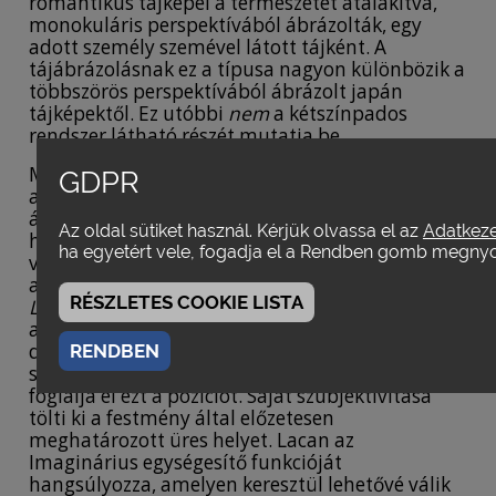
romantikus tájképei a természetet átalakítva,
monokuláris perspektívából ábrázolták, egy
adott személy szemével látott tájként. A
tájábrázolásnak ez a típusa nagyon különbözik a
többszörös perspektívából ábrázolt japán
tájképektől. Ez utóbbi
nem
a kétszínpados
rendszer látható részét mutatja be.
Miközben figuratív kódokat és technikákat
GDPR
alkalmaz, a jelölési rendszerként felfogott
ábrázolás megkülönböztető sajátossága az,
Az oldal sütiket használ. Kérjük olvassa el az
Adatkeze
hogy a megfestett tárgyat jellé alakítja. A
ha egyetért vele, fogadja el a Rendben gomb megny
vásznon egy bizonyos módon megformált tárgy
az őt néző személy jelenlétének jelölőjévé válik. A
RÉSZLETES COOKIE LISTA
Las Meninas
ellentmondása arra mutat rá, hogy
a szubjektum helye nincs betöltve; szükséges
definiálni, de szabadon kell hagyni. A
RENDBEN
szubjektum jelenlétének jelölőit olvasva a néző
foglalja el ezt a pozíciót. Saját szubjektivitása
tölti ki a festmény által előzetesen
meghatározott üres helyet. Lacan az
Imaginárius egységesítő funkcióját
hangsúlyozza, amelyen keresztül lehetővé válik