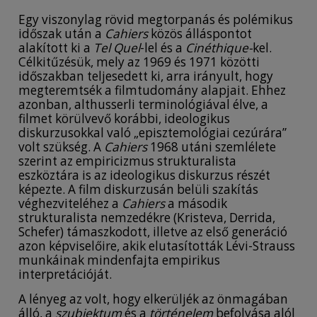
Egy viszonylag rövid megtorpanás és polémikus
időszak után a
Cahiers
közös álláspontot
alakított ki a
Tel Quel
-lel és a
Cinéthique-
kel.
Célkitűzésük, mely az 1969 és 1971 közötti
időszakban teljesedett ki, arra irányult, hogy
megteremtsék a filmtudomány alapjait. Ehhez
azonban, althusserli terminológiával élve, a
filmet körülvevő korábbi, ideologikus
diskurzusokkal való „episztemológiai cezúrára”
volt szükség. A
Cahiers
1968 utáni szemlélete
szerint az empiricizmus strukturalista
eszköztára is az ideologikus diskurzus részét
képezte. A film diskurzusán belüli szakítás
véghezviteléhez a
Cahiers
a második
strukturalista nemzedékre (Kristeva, Derrida,
Schefer) támaszkodott, illetve az első generáció
azon képviselőire, akik elutasították Lévi-Strauss
munkáinak mindenfajta empirikus
interpretációját.
A lényeg az volt, hogy elkerüljék az önmagában
álló, a
szubjektum
és a
történelem
befolyása alól