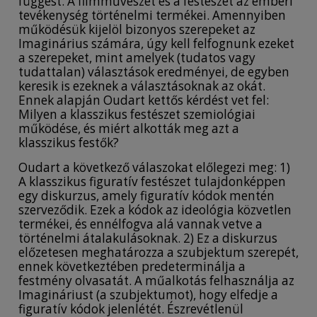
függést. A filmművészet és a festészet az emberi
tevékenység történelmi termékei. Amennyiben
működésük kijelöl bizonyos szerepeket az
Imaginárius számára, úgy kell felfognunk ezeket
a szerepeket, mint amelyek (tudatos vagy
tudattalan) választások eredményei, de egyben
keresik is ezeknek a választásoknak az okát.
Ennek alapján Oudart kettős kérdést vet fel:
Milyen a klasszikus festészet szemiológiai
működése, és miért alkották meg azt a
klasszikus festők?
Oudart a következő válaszokat előlegezi meg: 1)
A klasszikus figuratív festészet tulajdonképpen
egy diskurzus, amely figuratív kódok mentén
szerveződik. Ezek a kódok az ideológia közvetlen
termékei, és ennélfogva alá vannak vetve a
történelmi átalakulásoknak. 2) Ez a diskurzus
előzetesen meghatározza a szubjektum szerepét,
ennek következtében predeterminálja a
festmény olvasatát. A műalkotás felhasználja az
Imagináriust (a szubjektumot), hogy elfedje a
figuratív kódok jelenlétét. Észrevétlenül