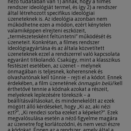
néző tudatában van 1) annak, hogy a filmes
rendszer ideológiát termel, és így 2) a rendszer
által létrehozott specifikus ideológiai
üzeneteknek is. Az ideológia azonban nem
működhetne ezen a módon, ezért kénytelen
valamiképpen elrejteni eszközeit,
„természetesként feltüntetni” működését és
üzeneteit. Konkrétan, a filmes rendszer
ideológiagyártása és az általa közvetített
üzeneteknek ezzel a rendszerrel való kapcsolata
egyaránt titkolandó. Csakúgy, mint a klasszikus
festészet esetében, az üzenet – melynek
önmagában is teljesnek, koherensnek és
olvashatónak kell tűnnie – rejti el a kódot. Ennek
érdekében, a film üzenetének
önmagán belül
kell
érthetővé tennie a kódnak azokat a részeit,
melyeknek leplezésére törekszik – a
beállításváltásokat, és mindenekelőtt az ezek
mögött álló kérdéseket, hogy „Ki az, aki nézi
ezt?”, „Ki rendezi sorba ezeket a képeket?”. Ezek
megvalósulása esetén a néző figyelme magára
az üzenetre fog korlátozódni, és nem veszi észre
a kódokat. Éppen az a rendszer, amely által a