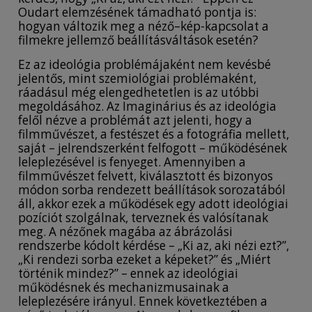
Oudart elemzésének támadható pontja is:
hogyan változik meg a néző–kép-kapcsolat a
filmekre jellemző beállításváltások esetén?
Ez az ideológia problémájaként nem kevésbé
jelentős, mint szemiológiai problémaként,
ráadásul még elengedhetetlen is az utóbbi
megoldásához. Az Imaginárius és az ideológia
felől nézve a problémát azt jelenti, hogy a
filmművészet, a festészet és a fotográfia mellett,
saját – jelrendszerként felfogott – működésének
leleplezésével is fenyeget. Amennyiben a
filmművészet felvett, kiválasztott és bizonyos
módon sorba rendezett beállítások sorozatából
áll, akkor ezek a működések egy adott ideológiai
pozíciót szolgálnak, terveznek és valósítanak
meg. A nézőnek magába az ábrázolási
rendszerbe kódolt kérdése – „Ki az, aki nézi ezt?”,
„Ki rendezi sorba ezeket a képeket?” és „Miért
történik mindez?” – ennek az ideológiai
működésnek és mechanizmusainak a
leleplezésére irányul. Ennek következtében a