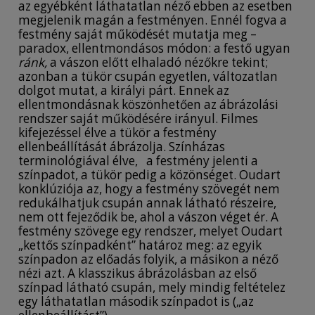
az egyébként láthatatlan néző ebben az esetben
megjelenik magán a festményen. Ennél fogva a
festmény saját működését mutatja meg –
paradox, ellentmondásos módon: a festő ugyan
ránk,
a vászon előtt elhaladó nézőkre tekint;
azonban a tükör csupán egyetlen, változatlan
dolgot mutat, a királyi párt. Ennek az
ellentmondásnak köszönhetően az ábrázolási
rendszer saját működésére irányul. Filmes
kifejezéssel élve a tükör a festmény
ellenbeállítását ábrázolja. Színházas
terminológiával élve, a festmény jelenti a
színpadot, a tükör pedig a közönséget. Oudart
konklúziója az, hogy a festmény szövegét nem
redukálhatjuk csupán annak látható részeire,
nem ott fejeződik be, ahol a vászon véget ér. A
festmény szövege egy rendszer, melyet Oudart
„kettős színpadként” határoz meg: az egyik
színpadon az előadás folyik, a másikon a néző
nézi azt. A klasszikus ábrázolásban az első
színpad látható csupán, mely mindig feltételez
egy láthatatlan második színpadot is („az