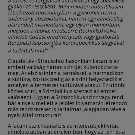
a tudást és tárgyának átalakítását egy specifikus
gyakorlat részeként
. Mint minden autentikusan
létrehozott tudományban, a gyakorlat nem a
tudomány abszolútuma, hanem egy elméletileg
alárendelt momentum: egy olyan momentum,
melyben a teória, módszerré (technika) válva
elméleti (tudást eredményező) vagy gyakorlati
(terápiás) kapcsolatba kerül specifikus tárgyával,
3
a tudattalannal
.”
Claude Lévi-Strausshoz hasonlóan Lacan is az
emberi valóság három szintjét különböztette
meg. Az első szinten a természet, a harmadikon
a kultúra, köztük pedig az a szint helyezkedik el,
amelyen a természet kultúrává alakul. Ez utóbbi
köztes szint, a Szimbolikus szervezi az emberi
valóságot. Ugyan a Szimbolikus szint vagy rend,
bár a nyelv mellett a jelölés folyamatát létrehozó
más rendszereket is tartalmaz, alapjában véve a
nyelv által strukturált.
A lacani pszichoanalízis az interszubjektivitás
elmélete abban az értelemben, hogy az „én” és a