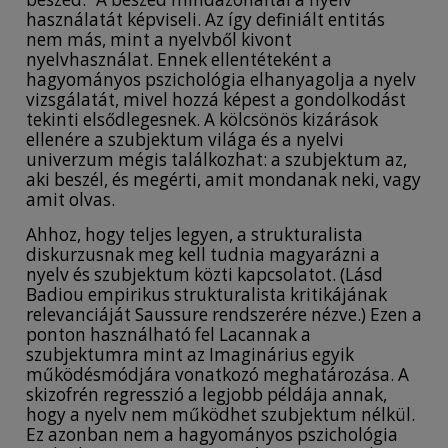
használatát képviseli. Az így definiált entitás
nem más, mint a nyelvből kivont
nyelvhasználat. Ennek ellentéteként a
hagyományos pszichológia elhanyagolja a nyelv
vizsgálatát, mivel hozzá képest a gondolkodást
tekinti elsődlegesnek. A kölcsönös kizárások
ellenére a szubjektum világa és a nyelvi
univerzum mégis találkozhat: a szubjektum az,
aki beszél, és megérti, amit mondanak neki, vagy
amit olvas.
Ahhoz, hogy teljes legyen, a strukturalista
diskurzusnak meg kell tudnia magyarázni a
nyelv és szubjektum közti kapcsolatot. (Lásd
Badiou empirikus strukturalista kritikájának
relevanciáját Saussure rendszerére nézve.) Ezen a
ponton használható fel Lacannak a
szubjektumra mint az Imaginárius egyik
működésmódjára vonatkozó meghatározása. A
skizofrén regresszió a legjobb példája annak,
hogy a nyelv nem működhet szubjektum nélkül.
Ez azonban nem a hagyományos pszichológia