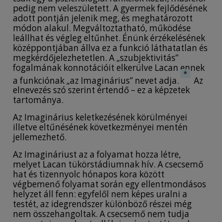
pedig nem veleszületett. A gyermek fejlődésének
adott pontján jelenik meg, és meghatározott
módon alakul. Megváltoztatható, működése
leállhat és végleg eltűnhet. Énünk érzékelésének
középpontjában állva ez a funkció láthatatlan és
megkérdőjelezhetetlen. A „szubjektivitás”
fogalmának konnotációit elkerülve Lacan ennek
*
a funkciónak „az Imaginárius” nevet adja.
Az
elnevezés szó szerint értendő – ez a képzetek
tartománya.
Az Imaginárius keletkezésének körülményei
illetve eltűnésének következményei mentén
jellemezhető.
Az Imagináriust az a folyamat hozza létre,
melyet Lacan tükörstádiumnak hív. A csecsemő
hat és tizennyolc hónapos kora között
végbemenő folyamat során egy ellentmondásos
helyzet áll fenn: egyfelől nem képes uralni a
testét, az idegrendszer különböző részei még
nem összehangoltak. A csecsemő nem tudja