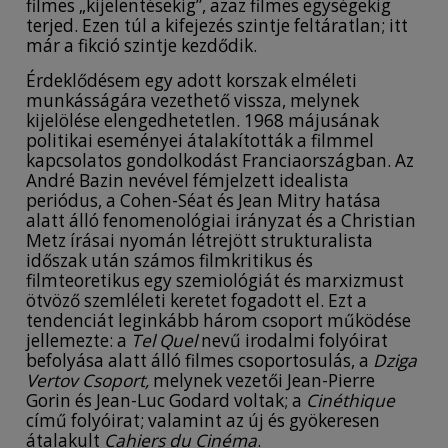
filmes „kijelentésekig”, azaz filmes egységekig
terjed. Ezen túl a kifejezés szintje feltáratlan; itt
már a fikció szintje kezdődik.
Érdeklődésem egy adott korszak elméleti
munkásságára vezethető vissza, melynek
kijelölése elengedhetetlen. 1968 májusának
politikai eseményei átalakították a filmmel
kapcsolatos gondolkodást Franciaországban. Az
André Bazin nevével fémjelzett idealista
periódus, a Cohen-Séat és Jean Mitry hatása
alatt álló fenomenológiai irányzat és a Christian
Metz írásai nyomán létrejött strukturalista
időszak után számos filmkritikus és
filmteoretikus egy szemiológiát és marxizmust
ötvöző szemléleti keretet fogadott el. Ezt a
tendenciát leginkább három csoport működése
jellemezte: a
Tel Quel
nevű irodalmi folyóirat
befolyása alatt álló filmes csoportosulás, a
Dziga
Vertov Csoport,
melynek vezetői Jean-Pierre
Gorin és Jean-Luc Godard voltak; a
Cinéthique
című folyóirat; valamint az új és gyökeresen
átalakult
Cahiers du Cinéma
.