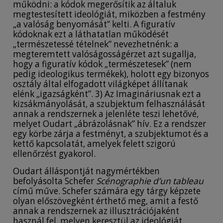
működni: a kódok megerősítik az általuk
megtestesített ideológiát, miközben a festmény
„a valóság benyomását” kelti. A figuratív
kódoknak ezt a láthatatlan működését
„természetessé tételnek” nevezhetnénk: a
megteremtett valóságosságérzet azt sugallja,
hogy a figuratív kódok „természetesek” (nem
pedig ideologikus termékek), holott egy bizonyos
osztály által elfogadott világképet állítanak
elénk „igazságként”. 3) Az Imagináriusnak ezt a
kizsákmányolását, a szubjektum felhasználását
annak a rendszernek a jelenléte teszi lehetővé,
melyet Oudart „ábrázolásnak” hív. Ez a rendszer
egy körbe zárja a festményt, a szubjektumot és a
kettő kapcsolatát, amelyek felett szigorú
ellenőrzést gyakorol.
Oudart álláspontját nagymértékben
befolyásolta Schefer
Scénographie d’un tableau
című műve. Schefer számára egy tárgy képzete
olyan előszövegként érthető meg, amit a festő
annak a rendszernek az illusztrációjaként
használ fel, melyen keresztül az ideológiát