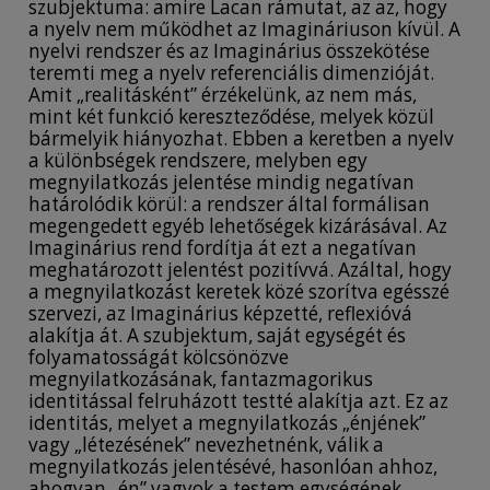
szubjektuma: amire Lacan rámutat, az az, hogy
a nyelv nem működhet az Imagináriuson kívül. A
nyelvi rendszer és az Imaginárius összekötése
teremti meg a nyelv referenciális dimenzióját.
Amit „realitásként” érzékelünk, az nem más,
mint két funkció kereszteződése, melyek közül
bármelyik hiányozhat. Ebben a keretben a nyelv
a különbségek rendszere, melyben egy
megnyilatkozás jelentése mindig negatívan
határolódik körül: a rendszer által formálisan
megengedett egyéb lehetőségek kizárásával. Az
Imaginárius rend fordítja át ezt a negatívan
meghatározott jelentést pozitívvá. Azáltal, hogy
a megnyilatkozást keretek közé szorítva egésszé
szervezi, az Imaginárius képzetté, reflexióvá
alakítja át. A szubjektum, saját egységét és
folyamatosságát kölcsönözve
megnyilatkozásának, fantazmagorikus
identitással felruházott testté alakítja azt. Ez az
identitás, melyet a megnyilatkozás „énjének”
vagy „létezésének” nevezhetnénk, válik a
megnyilatkozás jelentésévé, hasonlóan ahhoz,
ahogyan „én” vagyok a testem egységének