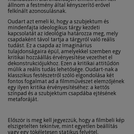
állnom a festmény által kényszerítő erővel
felkínált azonosulásnak.
Oudart azt emeli ki, hogy a szubjektum és
mindenfajta ideologikus tárgy kezdeti
kapcsolatát az ideológia határozza meg, mely
csapdaként távol tartja a tárgyról való reális
tudást. Ez a csapda az Imaginárius
tulajdonságaira épül, amelyekkel szemben egy
kritikai hozzáállás érvényesítése vezethet el
dekonstrukciójukhoz. Ezen a kritikai attitűdön
múlik a reális tudás lehetősége. Oudart-nak a
klasszikus festészetről szóló elgondolása két
fontos fogalmat ad a filmművészet elemzőjének
egy ilyen kritika érvényesítéséhez: a kettős
színpad és a szubjektum csapdába ejtésének
metaforáját.
Először is meg kell jegyezzük, hogy a filmbeli kép
elszigetelten tekintve, mint egyetlen beállítás
vagy egy tökéletesen statikus felvétel,