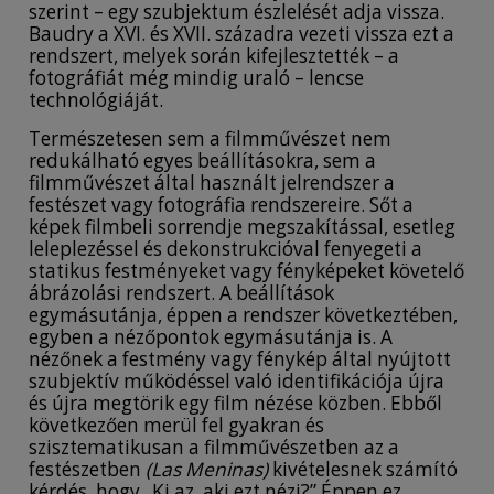
szerint – egy szubjektum észlelését adja vissza.
Baudry a XVI. és XVII. századra vezeti vissza ezt a
rendszert, melyek során kifejlesztették – a
fotográfiát még mindig uraló – lencse
technológiáját.
Természetesen sem a filmművészet nem
redukálható egyes beállításokra, sem a
filmművészet által használt jelrendszer a
festészet vagy fotográfia rendszereire. Sőt a
képek filmbeli sorrendje megszakítással, esetleg
leleplezéssel és dekonstrukcióval fenyegeti a
statikus festményeket vagy fényképeket követelő
ábrázolási rendszert. A beállítások
egymásutánja, éppen a rendszer következtében,
egyben a nézőpontok egymásutánja is. A
nézőnek a festmény vagy fénykép által nyújtott
szubjektív működéssel való identifikációja újra
és újra megtörik egy film nézése közben. Ebből
következően merül fel gyakran és
szisztematikusan a filmművészetben az a
festészetben
(Las Meninas)
kivételesnek számító
kérdés, hogy „Ki az, aki ezt nézi?” Éppen ez