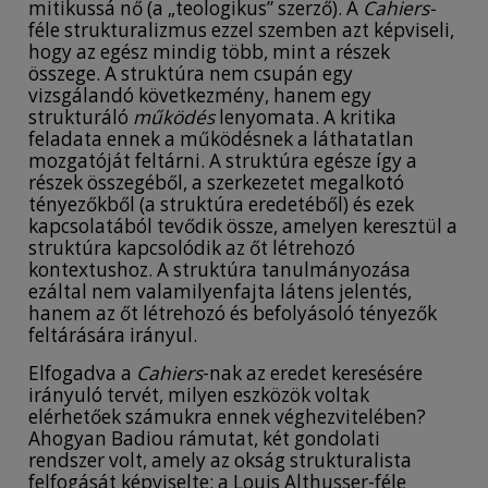
mitikussá nő (a „teologikus” szerző). A
Cahiers-
féle strukturalizmus ezzel szemben azt képviseli,
hogy az egész mindig több, mint a részek
összege. A struktúra nem csupán egy
vizsgálandó következmény, hanem egy
strukturáló
működés
lenyomata. A kritika
feladata ennek a működésnek a láthatatlan
mozgatóját feltárni. A struktúra egésze így a
részek összegéből, a szerkezetet megalkotó
tényezőkből (a struktúra eredetéből) és ezek
kapcsolatából tevődik össze, amelyen keresztül a
struktúra kapcsolódik az őt létrehozó
kontextushoz. A struktúra tanulmányozása
ezáltal nem valamilyenfajta látens jelentés,
hanem az őt létrehozó és befolyásoló tényezők
feltárására irányul.
Elfogadva a
Cahiers
-nak az eredet keresésére
irányuló tervét, milyen eszközök voltak
elérhetőek számukra ennek véghezvitelében?
Ahogyan Badiou rámutat, két gondolati
rendszer volt, amely az okság strukturalista
felfogását képviselte: a Louis Althusser-féle