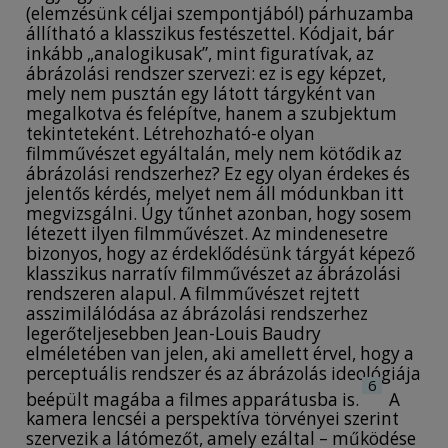
(elemzésünk céljai szempontjából) párhuzamba
állítható a klasszikus festészettel. Kódjait, bár
inkább „analogikusak”, mint figuratívak, az
ábrázolási rendszer szervezi: ez is egy képzet,
mely nem pusztán egy látott tárgyként van
megalkotva és felépítve, hanem a szubjektum
tekinteteként. Létrehozható-e olyan
filmművészet egyáltalán, mely nem kötődik az
ábrázolási rendszerhez? Ez egy olyan érdekes és
jelentős kérdés, melyet nem áll módunkban itt
megvizsgálni. Úgy tűnhet azonban, hogy sosem
létezett ilyen filmművészet. Az mindenesetre
bizonyos, hogy az érdeklődésünk tárgyát képező
klasszikus narratív filmművészet az ábrázolási
rendszeren alapul. A filmművészet rejtett
asszimilálódása az ábrázolási rendszerhez
legerőteljesebben Jean-Louis Baudry
elméletében van jelen, aki amellett érvel, hogy a
perceptuális rendszer és az ábrázolás ideológiája
6
beépült magába a filmes apparátusba is.
A
kamera lencséi a perspektíva törvényei szerint
szervezik a látómezőt, amely ezáltal – működése