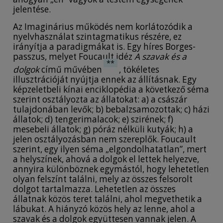
jelentése.
Az Imaginárius működés nem korlátozódik a
nyelvhasználat szintagmatikus részére, ez
irányítja a paradigmákat is. Egy híres Borges-
passzus, melyet Foucault idéz
A szavak és a
**
dolgok
című művében
, tökéletes
illusztrációját nyújtja ennek az állításnak. Egy
képzeletbeli kínai enciklopédia a következő séma
szerint osztályozta az állatokat: a) a császár
tulajdonában levők; b) bebalzsamozottak; c) házi
állatok; d) tengerimalacok; e) szirének; f)
mesebeli állatok; g) póráz nélküli kutyák; h) a
jelen osztályozásban nem szereplők. Foucault
szerint, egy ilyen séma „elgondolhatatlan”, mert
a helyszínek, ahová a dolgok el lettek helyezve,
annyira különböznek egymástól, hogy lehetetlen
olyan felszínt találni, mely az összes felsorolt
dolgot tartalmazza. Lehetetlen az összes
állatnak közös teret találni, ahol megvethetik a
lábukat. A hiányzó közös hely az lenne, ahol a
szavak és a dolgok együttesen vannak jelen. A