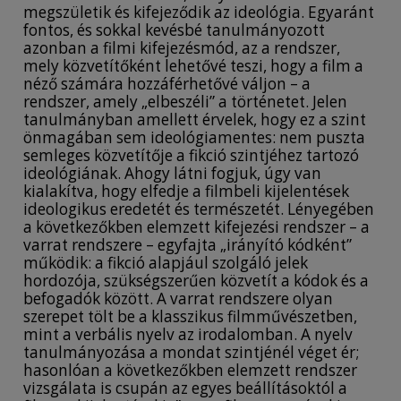
megszületik és kifejeződik az ideológia. Egyaránt
fontos, és sokkal kevésbé tanulmányozott
azonban a filmi kifejezésmód, az a rendszer,
mely közvetítőként lehetővé teszi, hogy a film a
néző számára hozzáférhetővé váljon – a
rendszer, amely „elbeszéli” a történetet. Jelen
tanulmányban amellett érvelek, hogy ez a szint
önmagában sem ideológiamentes: nem puszta
semleges közvetítője a fikció szintjéhez tartozó
ideológiának. Ahogy látni fogjuk, úgy van
kialakítva, hogy elfedje a filmbeli kijelentések
ideologikus eredetét és természetét. Lényegében
a következőkben elemzett kifejezési rendszer – a
varrat rendszere – egyfajta „irányító kódként”
működik: a fikció alapjául szolgáló jelek
hordozója, szükségszerűen közvetít a kódok és a
befogadók között. A varrat rendszere olyan
szerepet tölt be a klasszikus filmművészetben,
mint a verbális nyelv az irodalomban. A nyelv
tanulmányozása a mondat szintjénél véget ér;
hasonlóan a következőkben elemzett rendszer
vizsgálata is csupán az egyes beállításoktól a