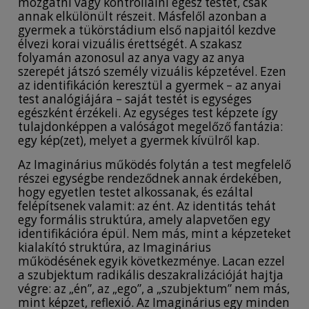
mozgatni vagy kontrollálni egész testét, csak
annak elkülönült részeit. Másfelől azonban a
gyermek a tükörstádium első napjaitól kezdve
élvezi korai vizuális érettségét. A szakasz
folyamán azonosul az anya vagy az anya
szerepét játszó személy vizuális képzetével. Ezen
az identifikáción keresztül a gyermek – az anyai
test analógiájára – saját testét is egységes
egészként érzékeli. Az egységes test képzete így
tulajdonképpen a valóságot megelőző fantázia:
egy kép(zet), melyet a gyermek kívülről kap.
Az Imaginárius működés folytán a test megfelelő
részei egységbe rendeződnek annak érdekében,
hogy egyetlen testet alkossanak, és ezáltal
felépítsenek valamit: az ént. Az identitás tehát
egy formális struktúra, amely alapvetően egy
identifikációra épül. Nem más, mint a képzeteket
kialakító struktúra, az Imaginárius
működésének egyik következménye. Lacan ezzel
a szubjektum radikális deszakralizációját hajtja
végre: az „én”, az „ego”, a „szubjektum” nem más,
mint képzet, reflexió. Az Imaginárius egy minden