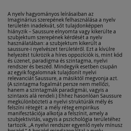
A nyelv hagyományos leírásaiban az
Imaginárius szerepének felhasználása a nyelv
területén inadekvát, sőt tulajdonképpen
hiányzik – Saussure elnyomta vagy kikerülte a
szubjektum szerepének kérdését a nyelv
használatában: a szubjektum kikerült a
saussure-i nyelvészet területéről. Ezt a kívülre
helyezést tükrözik a híres oppozíciók is, mint kód
és üzenet, paradigma és szintagma, nyelvi
rendszer és beszéd. Mindegyik esetben csupán
az egyik fogalomnak tulajdonít nyelvi
relevanciát Saussure, a másiktól megvonja azt.
(A szintagma fogalmát persze nem mellőzi,
hanem a szintagmák paradigmái, vagyis a
szintaxis alá rendeli.) Ehhez hasonlóan Saussure
megkülönbözteti a nyelvi struktúrák mély és
felszíni rétegét: a mély réteg empirikus
manifesztációja alkotja a felszínit, amely a
szubjektivitás, vagyis a pszichológia területéhez
tartozik. „A nyelvi rendszer egyenlő nyelv mínusz
beszéd.” A beszéd mindazonáltal a nyelv