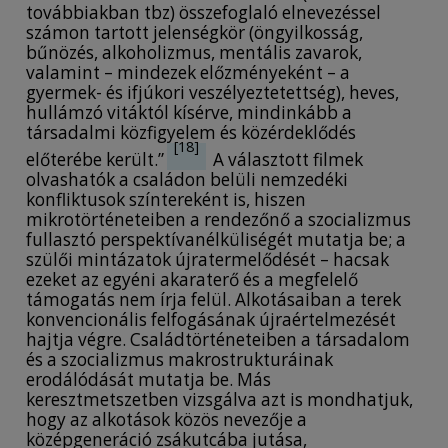
továbbiakban tbz) összefoglaló elnevezéssel
számon tartott jelenségkör (öngyilkosság,
bűnözés, alkoholizmus, mentális zavarok,
valamint – mindezek előzményeként – a
gyermek- és ifjúkori veszélyeztetettség), heves,
hullámzó vitáktól kísérve, mindinkább a
társadalmi közfigyelem és közérdeklődés
[18]
előterébe került.”
A választott filmek
olvashatók a családon belüli nemzedéki
konfliktusok színtereként is, hiszen
mikrotörténeteiben a rendezőnő a szocializmus
fullasztó perspektívanélküliségét mutatja be; a
szülői mintázatok újratermelődését – hacsak
ezeket az egyéni akaraterő és a megfelelő
támogatás nem írja felül. Alkotásaiban a terek
konvencionális felfogásának újraértelmezését
hajtja végre. Családtörténeteiben a társadalom
és a szocializmus makrostrukturáinak
erodálódását mutatja be. Más
keresztmetszetben vizsgálva azt is mondhatjuk,
hogy az alkotások közös nevezője a
középgeneráció zsákutcába jutása,