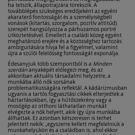
ha tetszik, állapotrajzára törekszik. A
továbblépés szükséges eredőjeként az egyéni
akaraterő fontosságát és a személyiségbeli
vonások (kitartás, szorgalom, pozitív attitűd)
szerepét hangsúlyozza a párhuzamos portré
ütköztetésével. Emellett a családi közeg egyént
meghatározó erejére és a közösséghez tartozás
ambiguitására hívja fel a figyelmet, valamint
újra a szülői felelősség fontosságát exponálja.
Édesanyjuk több szempontból is a
Minden
szerdán
anyaképét előlegezi meg, és az
akkoriban aktuális társadalmi helyzetre, a
munkába álló nők sorsának
problematikusságára reflektál. A kádárizmusban
ugyanis a tartós fogyasztási cikkek elterjedtek a
háztartásokban, így a hűtőszekrény vagy a
mosógép az otthoni láthatatlan munkát
elvégezte a nők helyett, akik így újra munkába
állhattak. Ez azonban kétszeresen is terhet
jelentett nekik: „egyszerre kellett megfelelniük a
munkahelyükön és a családban is, ahol ekkor