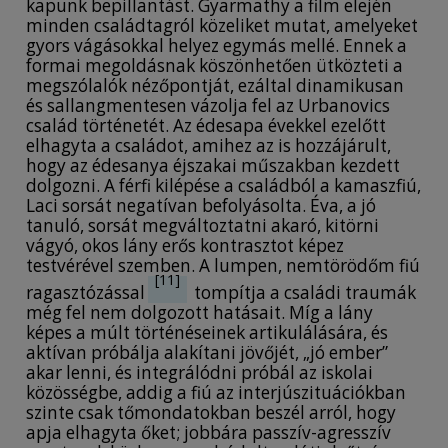
kapunk bepillantást. Gyarmathy a film elején
minden családtagról közeliket mutat, amelyeket
gyors vágásokkal helyez egymás mellé. Ennek a
formai megoldásnak köszönhetően ütközteti a
megszólalók nézőpontját, ezáltal dinamikusan
és sallangmentesen vázolja fel az Urbanovics
család történetét. Az édesapa évekkel ezelőtt
elhagyta a családot, amihez az is hozzájárult,
hogy az édesanya éjszakai műszakban kezdett
dolgozni. A férfi kilépése a családból a kamaszfiú,
Laci sorsát negatívan befolyásolta. Éva, a jó
tanuló, sorsát megváltoztatni akaró, kitörni
vágyó, okos lány erős kontrasztot képez
testvérével szemben. A lumpen, nemtörödőm fiú
[11]
ragasztózással
tompítja a családi traumák
még fel nem dolgozott hatásait. Míg a lány
képes a múlt történéseinek artikulálására, és
aktívan próbálja alakítani jövőjét, „jó ember”
akar lenni, és integrálódni próbál az iskolai
közösségbe, addig a fiú az interjúszituációkban
szinte csak tőmondatokban beszél arról, hogy
apja elhagyta őket; jobbára passzív-agresszív