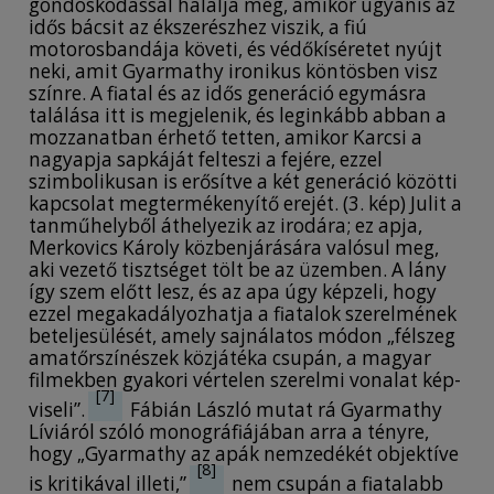
gondoskodással hálálja meg, amikor ugyanis az
idős bácsit az ékszerészhez viszik, a fiú
motorosbandája követi, és védőkíséretet nyújt
neki, amit Gyarmathy ironikus köntösben visz
színre. A fiatal és az idős generáció egymásra
találása itt is megjelenik, és leginkább abban a
mozzanatban érhető tetten, amikor Karcsi a
nagyapja sapkáját felteszi a fejére, ezzel
szimbolikusan is erősítve a két generáció közötti
kapcsolat megtermékenyítő erejét. (3. kép) Julit a
tanműhelyből áthelyezik az irodára; ez apja,
Merkovics Károly közbenjárására valósul meg,
aki vezető tisztséget tölt be az üzemben. A lány
így szem előtt lesz, és az apa úgy képzeli, hogy
ezzel megakadályozhatja a fiatalok szerelmének
beteljesülését, amely sajnálatos módon „félszeg
amatőrszínészek közjátéka csupán, a magyar
filmekben gyakori vértelen szerelmi vonalat kép-
[7]
viseli”.
Fábián László mutat rá Gyarmathy
Líviáról szóló monográfiájában arra a tényre,
hogy „Gyarmathy az apák nemzedékét objektíve
[8]
is kritikával illeti,”
nem csupán a fiatalabb