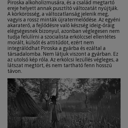
Piroska alkoholizmusára, és a család megtartó
ereje helyett annak pusztító változatát nyújtják.
A körkörösség, a változatlanság jelenik meg,
vagyis a rossz minták újratermelődése. Az egyéni
akaraterő, a fejlődésre való készség ideig-óráig
elégségesnek bizonyul, azonban véglegesen nem
tudja felülírni a szocialista erkölccsel ellentétes
morált, külsőt és attitűdöt, ezért nem
integrálódhat Piroska a gyárba és ezáltal a
társadalomba. Nem látjuk viszont a gyárban. Ez
az utolsó kép róla. Az erkölcsi lezüllés végleges, a
látszat megtört, és nem tartható fenn hosszú
távon.