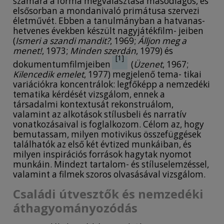
and documentaries (Message, 1967; Ninth Floor,
számára a forma megválasztása másodlagos, és
1977). In the first half of the study, the author
elsősorban a mondanivaló primátusa szervezi
examines the parent-child relationship in the
életművét. Ebben a tanulmányban a hatvanas-
context of generational conflicts and family
hetvenes években készült nagyjátékfilm- jeiben
structures against the backdrop of social and
(
Ismeri a szandi mandit?
, 1969;
Álljon meg a
economic changes during socialism. The
menet!
, 1973;
Minden szerdán
, 1979) és
[1]
discussion then shifts to the stylistic features of
dokumentumfilmjeiben
(
Üzenet
, 1967;
the works and their international connections.
Kilencedik emelet
, 1977) megjelenő tema- tikai
The goal of the article is to reveal the motivic
variációkra koncentrálok: legfőképp a nemzedéki
connections present in the filmmaker’s works
tematika kérdését vizsgálom, ennek a
from the sixties and seventies, and to explore
társadalmi kontextusát rekonstruálom,
how these are linked with trends in film history.
valamint az alkotások stílusbeli és narratív
The author contends that the director,
vonatkozásaival is foglalkozom. Célom az, hogy
regardless of whether she was creating
bemutassam, milyen motivikus összefüggések
documentaries or fiction, consistently portrayed
találhatók az első két évtized munkáiban, és
the lives of people on the fringes of society and
milyen inspirációs források hagytak nyomot
sought to expose the contradictions of the Kádár
munkáin. Mindezt tartalom- és stíluselemzéssel,
regime, employing a lyrical documentary style or
valamint a filmek szoros olvasásával vizsgálom.
a lyrical grotesque style.
Családi útvesztők és nemzedéki
áthagyományozódás