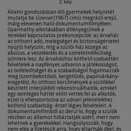
2. kép
Állami gondozásban élő gyermekek helyzetét
mutatja be
Üzenet
(1967) című megrázó erejű,
máig elevenen ható dokumentumfilmjében.
Gyarmathy alkotásában átlényegülnek a
terekkel kapcsolatos prekoncepciók: az árvaház
az otthont adó, melegséget és biztonságérzetet
nyújtó helyszín, míg a szülői ház közege az
abúzus, a veszekedés és a szeretetnélküliség
színtere lesz. Az árvaházhoz köthető szabadtéri
felvételek a napfényes udvaron a játékosságot,
az önfeledtséget és a szabadságot fogalmazzák
meg (szembekötősdi, kergetőzés, papírsárkány-
eregetés). Az otthoni körülmények a szülőkkel
készített interjúkból rekonstruálhatók, amiket
egy semleges háttér előtt vettek fel az alkotók,
ezzel is ellenpontozva az udvari jelenetekhez
köthető szabadság- érzet légies felvételeit. A
dokumentumfilmből az derül ki, hogy a szülők
részben az államot hibáztatják azért, mert nem
lehetnek a gyerekekkel. Hangsúlyozzák, hogy
nem elég a fizetésük arra, hogy eltartsák őket, és