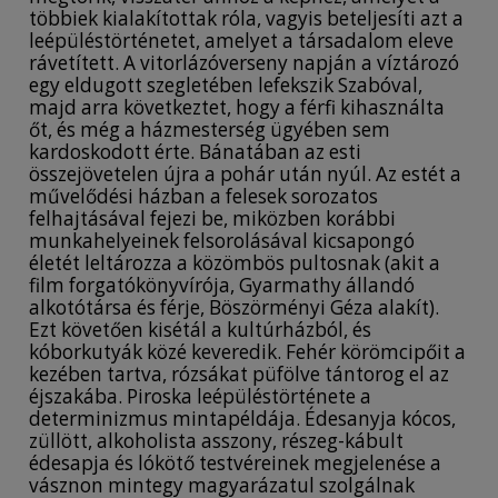
többiek kialakítottak róla, vagyis beteljesíti azt a
leépüléstörténetet, amelyet a társadalom eleve
rávetített. A vitorlázóverseny napján a víztározó
egy eldugott szegletében lefekszik Szabóval,
majd arra következtet, hogy a férfi kihasználta
őt, és még a házmesterség ügyében sem
kardoskodott érte. Bánatában az esti
összejövetelen újra a pohár után nyúl. Az estét a
művelődési házban a felesek sorozatos
felhajtásával fejezi be, miközben korábbi
munkahelyeinek felsorolásával kicsapongó
életét leltározza a közömbös pultosnak (akit a
film forgatókönyvírója, Gyarmathy állandó
alkotótársa és férje, Böszörményi Géza alakít).
Ezt követően kisétál a kultúrházból, és
kóborkutyák közé keveredik. Fehér körömcipőit a
kezében tartva, rózsákat püfölve tántorog el az
éjszakába. Piroska leépüléstörténete a
determinizmus mintapéldája. Édesanyja kócos,
züllött, alkoholista asszony, részeg-kábult
édesapja és lókötő testvéreinek megjelenése a
vásznon mintegy magyarázatul szolgálnak