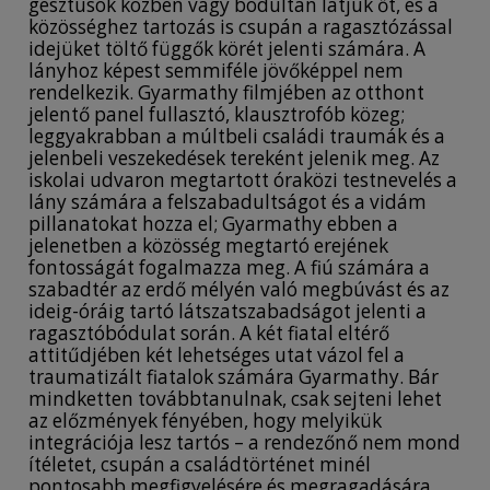
gesztusok közben vagy bódultan látjuk őt, és a
közösséghez tartozás is csupán a ragasztózással
idejüket töltő függők körét jelenti számára. A
lányhoz képest semmiféle jövőképpel nem
rendelkezik. Gyarmathy filmjében az otthont
jelentő panel fullasztó, klausztrofób közeg;
leggyakrabban a múltbeli családi traumák és a
jelenbeli veszekedések tereként jelenik meg. Az
iskolai udvaron megtartott óraközi testnevelés a
lány számára a felszabadultságot és a vidám
pillanatokat hozza el; Gyarmathy ebben a
jelenetben a közösség megtartó erejének
fontosságát fogalmazza meg. A fiú számára a
szabadtér az erdő mélyén való megbúvást és az
ideig-óráig tartó látszatszabadságot jelenti a
ragasztóbódulat során. A két fiatal eltérő
attitűdjében két lehetséges utat vázol fel a
traumatizált fiatalok számára Gyarmathy. Bár
mindketten továbbtanulnak, csak sejteni lehet
az előzmények fényében, hogy melyikük
integrációja lesz tartós – a rendezőnő nem mond
ítéletet, csupán a családtörténet minél
pontosabb megfigyelésére és megragadására,