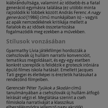
kiábrándultsága, valamint az idősebb és a fiatal
generáció egymásra találása (ez utóbbi minta
rajzolódik ki többek között András Ferenc
A nagy
generáció
[1986] című munkájában is) – vagyis
az apák nemzedékének kritikája mellett a
fiatalok és az idősek összetartozása
fogalmazódik meg ezekben a művekben.
Stílusok vonzásában
Gyarmathy Lívia játékfilmjei hordozzák a
csehszlovák új hullám narratív konvencióit,
tematikus megoldásait, és egy-egy esetben
konkrét szereplők is felidézik e groteszk iróniára
épülő filmes iskola hatását. Emellett Jacques
Tati gegjei és életképei is éreztetik hatásukat a
rendezőnő filmjeiben.
Gerencsér Péter
Tyúkok a Skodán
című
tanulmányában a csehszlovák új hullám átfogó
leírását végzi el. Meglátása szerint a cseh
filmiskola narratíváját a klasszikus
elbeszélésmódra jellemző nagy akció(k)