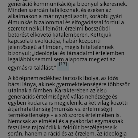
generáció kommunikációja bizonyul sikeresnek.
Minden szerdán találkoznak, és ezeken az
alkalmakon a már nyugdíjazott, korábbi gyári
élmunkás bizalommal és elfogadással fordul a
szeretet nélkül felnőtt, érzelmi bosszúból
betörést elkövető fiatalemberen. Kettejük
kapcsolati evolúciója, habár központi
jelentőségű a filmben, mégis hiteltelennek
bizonyul; „ideológiai és társadalmi értelemben
legalábbis semmi sem alapozza meg ezt az
[17]
egymásra találást.”
A középnemzedékhez tartozik Ibolya, az idős
bácsi lánya, akinek gyermektelenségére többször
utalnak a filmben. Karakterében az első
generációs értelmiségivé válás nehézsége és
egyben kudarca is megjelenik; a két világ közötti
átjárhatatlanság (munkás vs. értelmiségi)
terméketlensége – a szó szoros értelmében is.
Nemcsak az elmélet és a gyakorlat egymásnak
feszülése rajzolódik ki feldúlt beszélgetéseik
során, hanem a ráció és az érzelem, az ideológia