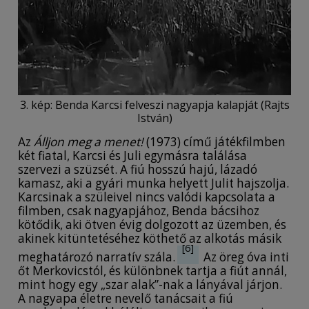
3. kép: Benda Karcsi felveszi nagyapja kalapját (Rajts
István)
Az
Álljon meg a menet!
(1973) című játékfilmben
két fiatal, Karcsi és Juli egymásra találása
szervezi a szüzsét. A fiú hosszú hajú, lázadó
kamasz, aki a gyári munka helyett Julit hajszolja.
Karcsinak a szüleivel nincs valódi kapcsolata a
filmben, csak nagyapjához, Benda bácsihoz
kötődik, aki ötven évig dolgozott az üzemben, és
akinek kitüntetéséhez köthető az alkotás másik
[6]
meghatározó narratív szála.
Az öreg óva inti
őt Merkovicstól, és különbnek tartja a fiút annál,
mint hogy egy „szar alak”-nak a lányával járjon.
A nagyapa életre nevelő tanácsait a fiú