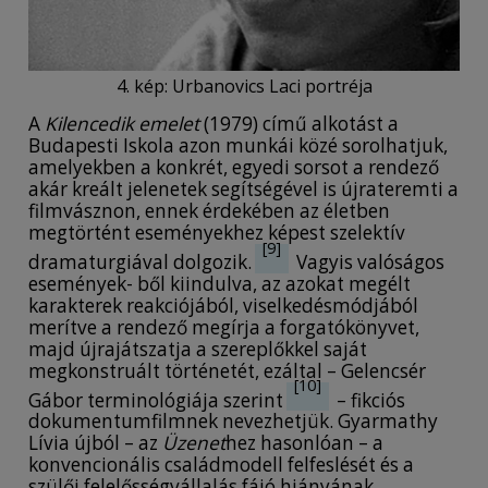
4. kép: Urbanovics Laci portréja
A
Kilencedik emelet
(1979) című alkotást a
Budapesti Iskola azon munkái közé sorolhatjuk,
amelyekben a konkrét, egyedi sorsot a rendező
akár kreált jelenetek segítségével is újrateremti a
filmvásznon, ennek érdekében az életben
megtörtént eseményekhez képest szelektív
[9]
dramaturgiával dolgozik.
Vagyis valóságos
események- ből kiindulva, az azokat megélt
karakterek reakciójából, viselkedésmódjából
merítve a rendező megírja a forgatókönyvet,
majd újrajátszatja a szereplőkkel saját
megkonstruált történetét, ezáltal – Gelencsér
[10]
Gábor terminológiája szerint
– fikciós
dokumentumfilmnek nevezhetjük. Gyarmathy
Lívia újból – az
Üzenet
hez hasonlóan – a
konvencionális családmodell felfeslését és a
szülői felelősségvállalás fájó hiányának