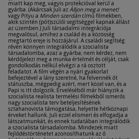
miatt kap meg, vagyis protekcióval kerül a
gyárba. (Akárcsak Juli az
Álljon meg a menet!
vagy Pityu a
Minden szerdán
című filmekben,
akik szintén (pót)szülői segítséggel kapnak állást
az üzemben.) Juli társadalmi integrációja
megvalósul, amihez a család és a közösség
megtartó ereje is hozzájárul. A családi segítség
révén könnyen integrálódik a szocialista
társadalomba, azaz a gyárba; nem kérdez, nem
kérdőjelezi meg a munka értelmét és célját, csak
gondolkodás nélkül elvégzi a rá osztott
feladatot. A film végén a nyári gyakorlat
befejeztével a lány szeretné, ha felvennék őt
státuszba, mégpedig azért, mert közel van, és a
Papi is itt dolgozik. Érveléséből már hiányzik a
szocialista realista termelési filmekből ismerős
nagy szocialista terv beteljesítésének
sztahanovista támogatása, helyette hétköznapi
érveket hallunk. Juli ezzel elismeri és elfogadja a
látszatmunkát, és ennek tudatában integrálódik
a szocialista társadalomba. Mindezek miatt
fejlődéstörténetet azonosíthatunk az ő