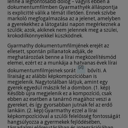
lenne a legfontosabb dolog – vagyis ebben a
dokumentumfilmben Gyarmathyék álláspontja
is explicitté válik a témát illetően. Ennek szívbe
markoló megfogalmazása az a jelenet, amelyben
a gyerekekhez a látogatási napon megérkeznek a
szülők; azok, akiknek nem jelennek meg a szülei,
krokodilkönnyeikkel küszködnek.
Gyarmathy dokumentumfilmjének erejét az
ellesett, spontán pillanatok adják, de
meghatározóak benne a lírai megközelítésmód
elemei, ezért ez a munkája a hatvanas évek lírai
[2]
dokumentumfilmjeinek sorát
bővíti. A
líraiság az alábbi képkompozícióban is
megjelenik. Nagytotálban látjuk, amint egy
gyerek egyedül mászik fel a dombon. (1. kép)
Később újra megjelenik ez a kompozíció, csak
ebben az esetben a tanárnő magához veszi a
gyereket, és így gyorsabban jutnak fel az erdő
lankáin. (2. kép) Gyarmathy ezzel a lírai
képkompozícióval a szülői felelősség fontosságát
hangsúlyozza a gyermekek fejlődésében,
társadalmi előrejutásában és integrációjában,