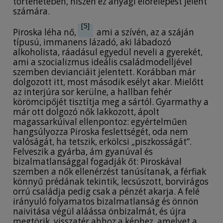
történetében, hiszen ez anyagi előrelépést jelent
számára.
[5]
Piroska léha nő,
ami a szívén, az a száján
típusú, immanens lázadó, aki lábadozó
alkoholista, ráadásul egyedül neveli a gyerekét,
ami a szocializmus ideális családmodelljével
szemben devianciáit jelentett. Korábban már
dolgozott itt, most második esélyt akar. Mielőtt
az interjúra sor kerülne, a hallban fehér
körömcipőjét tisztítja meg a sártól. Gyarmathy a
már ott dolgozó nők lakkozott, ápolt
magassarkúival ellenpontoz: egyértelműen
hangsúlyozza Piroska feslettségét, oda nem
valóságát, ha tetszik, erkölcsi „piszkosságát”.
Felveszik a gyárba, ám gyanúval és
bizalmatlansággal fogadják őt: Piroskával
szemben a nők ellenérzést tanúsítanak, a férfiak
könnyű prédának tekintik, lecsúszott, borvirágos
orrú családja pedig csak a pénzét akarja. A felé
irányuló folyamatos bizalmatlanság és önnön
naivitása végül aláássa önbizalmát, és újra
megtörik, visszatér ahhoz a képhez, amelyet a