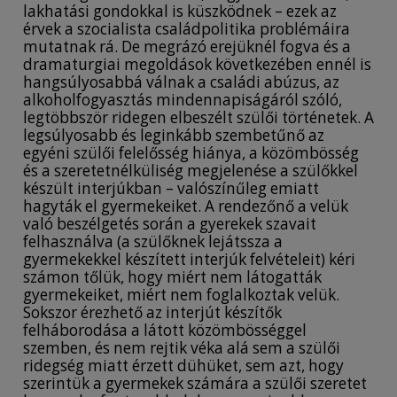
lakhatási gondokkal is küszködnek – ezek az
érvek a szocialista családpolitika problémáira
mutatnak rá. De megrázó erejüknél fogva és a
dramaturgiai megoldások következében ennél is
hangsúlyosabbá válnak a családi abúzus, az
alkoholfogyasztás mindennapiságáról szóló,
legtöbbször ridegen elbeszélt szülői történetek. A
legsúlyosabb és leginkább szembetűnő az
egyéni szülői felelősség hiánya, a közömbösség
és a szeretetnélküliség megjelenése a szülőkkel
készült interjúkban – valószínűleg emiatt
hagyták el gyermekeiket. A rendezőnő a velük
való beszélgetés során a gyerekek szavait
felhasználva (a szülőknek lejátssza a
gyermekekkel készített interjúk felvételeit) kéri
számon tőlük, hogy miért nem látogatták
gyermekeiket, miért nem foglalkoztak velük.
Sokszor érezhető az interjút készítők
felháborodása a látott közömbösséggel
szemben, és nem rejtik véka alá sem a szülői
ridegség miatt érzett dühüket, sem azt, hogy
szerintük a gyermekek számára a szülői szeretet