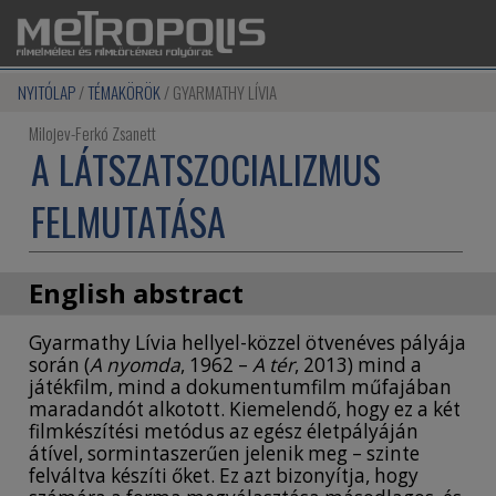
NYITÓLAP
TÉMAKÖRÖK
GYARMATHY LÍVIA
Milojev-Ferkó Zsanett
A LÁTSZATSZOCIALIZMUS
FELMUTATÁSA
English abstract
THE REVEALING OF SHAM SOCIALISM
Gyarmathy Lívia hellyel-közzel ötvenéves pályája
során (
A nyomda
, 1962 –
A tér
, 2013) mind a
VARIATIONS ON A THEME BY LÍVIA GYARMATHY
játékfilm, mind a dokumentumfilm műfajában
This paper focuses on the thematic variations in
maradandót alkotott. Kiemelendő, hogy ez a két
Lívia Gyarmathy’s feature films from the sixties
filmkészítési metódus az egész életpályáján
and seventies (Do you know Sunday Monday?,
átível, sormintaszerűen jelenik meg – szinte
1969; Wait a Sec!, 1973; Every Wednesday, 1979)
felváltva készíti őket. Ez azt bizonyítja, hogy