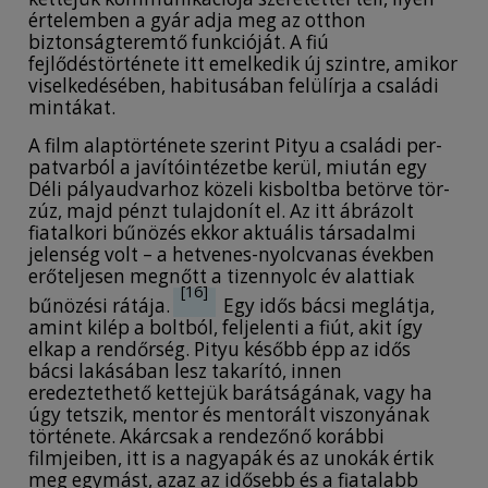
értelemben a gyár adja meg az otthon
biztonságteremtő funkcióját. A fiú
fejlődéstörténete itt emelkedik új szintre, amikor
viselkedésében, habitusában felülírja a családi
mintákat.
A film alaptörténete szerint Pityu a családi per-
patvarból a javítóintézetbe kerül, miután egy
Déli pályaudvarhoz közeli kisboltba betörve tör-
zúz, majd pénzt tulajdonít el. Az itt ábrázolt
fiatalkori bűnözés ekkor aktuális társadalmi
jelenség volt – a hetvenes-nyolcvanas években
erőteljesen megnőtt a tizennyolc év alattiak
[16]
bűnözési rátája.
Egy idős bácsi meglátja,
amint kilép a boltból, feljelenti a fiút, akit így
elkap a rendőrség. Pityu később épp az idős
bácsi lakásában lesz takarító, innen
eredeztethető kettejük barátságának, vagy ha
úgy tetszik, mentor és mentorált viszonyának
története. Akárcsak a rendezőnő korábbi
filmjeiben, itt is a nagyapák és az unokák értik
meg egymást, azaz az idősebb és a fiatalabb