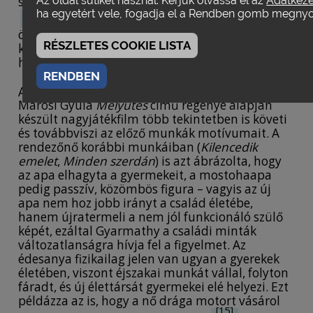
számának korabeli drasztikus emelkedéséhez
Az oldal sütiket használ. Kérjük olvassa el az
Adatkezel
[13]
ha egyetért vele, fogadja el a Rendben gomb megny
is hozzájárulhatott. Mindezek a rendszer
önlegitimációját jelentő életszínvonal-emelés
RÉSZLETES COOKIE LISTA
kompromisszumainak ellentmondásosságára
hívják fel a figyelmet.
RENDBEN
[14]
A
Minden szerdán
című, vitákat kiváltó,
Marosi Gyula
Mélyütés
című regénye alapján
készült nagyjátékfilm több tekintetben is követi
és továbbviszi az előző munkák motívumait. A
rendezőnő korábbi munkáiban (
Kilencedik
emelet
,
Minden szerdán
) is azt ábrázolta, hogy
az apa elhagyta a gyermekeit, a mostohaapa
pedig passzív, közömbös figura – vagyis az új
apa nem hoz jobb irányt a család életébe,
hanem újratermeli a nem jól funkcionáló szülő
képét, ezáltal Gyarmathy a családi minták
változatlanságra hívja fel a figyelmet. Az
édesanya fizikailag jelen van ugyan a gyerekek
életében, viszont éjszakai munkát vállal, folyton
fáradt, és új élettársát gyermekei elé helyezi. Ezt
példázza az is, hogy a nő drága motort vásárol
[15]