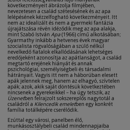
következményeit ábrázolja filmjében,
nevezetesen a család szétesésének és az apa
lelépésének kézzelfogható következményeit. Itt
nem az idealizált és nem a gyermeki fantázia
újrajátszása révén idéződik meg az apa alakja,
mint Szabó István
Apa
(1966) című alkotásában;
Gyarmathy inkább a hetvenes évek magyar
szocialista rögvalóságában a szülő nélkül
nevelkedő fiatalok elkallódásának lehetséges
eredőjeként azonosítja az apátlanságot, a család
megtartó erejének hiányát és annak
pszichológiai, személyiségbeli és társadalmi
hátrányait. Vagyis itt nem a háborúban elesett
apák jelennek meg, hanem az elhagyó, szívtelen
apák; azok, akik saját döntésük következtében
nincsenek a gyerekeikkel – ha úgy tetszik, az
Üzenet
ben felrajzolt sokszereplős nagytotál a
családról a
Kilencedik emelet
ben egy konkrét
família totálképére cserélődik.
Ezúttal egy városi, panelben élő,
munkásosztálybeli család mindennapjaiba