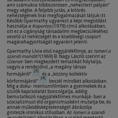
ami számukra többszörösen „nehezített pályán”
megy végbe. A feljebb jutás, a kitörés
nehézségének lírai megfogalmazását látjuk itt.
Később Gyarmathy ugyanezt a képi megoldást
használja a
Koportos
(1979) című alkotásában,
ott ez a cigányság társadalmi megbecsüléséhez
vezető út nehézségét és e kisebbségi csoport
magárahagyottságát egyaránt jelenti.
Gyarmathy Lívia első nagyjátékfilmje, az
Ismeri a
szandi mandit?
(1969) B. Nagy László szerint az
Üzenet
- ben megkezdett tematikát folytatja,
vagyis a rendezőnő „a magány társas
[3]
formájáról”
és a „közöny kollektív
[4]
kórformájáról”
beszél mindkét alkotásban.
Míg a doku- mentumfilmben a gyermekek és a
szülők kapcsolatát boncolgatja, addig
bemutatkozó nagyjátékfilmes munkájá- ban a
szocializmust élő organizmusként mutatja be, és
annak működésképtelenségét ábrázolja
groteszk-ironikus stílusban. Az
Ismeri a szandi
mandit?
című alkotásában a család megtartó