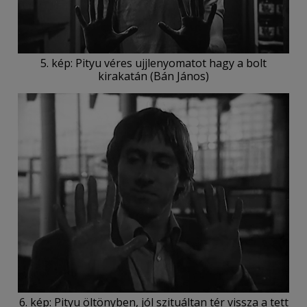
5. kép: Pityu véres ujjlenyomatot hagy a bolt
kirakatán (Bán János)
6. kép: Pityu öltönyben, jól szituáltan tér vissza a tett