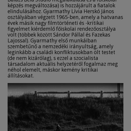
képzés megváltozása) is hozzájárult a fiatalok
elindulásához. Gyarmathy Lívia Herskó János
osztályában végzett 1965-ben, amely a hatvanas
évek másik nagy filmtörténeti és -kritikai
figyelmet kiérdemlő főiskolai rendezőosztálya
volt (többek között Sándor Pállal és Fazekas
Lajossal). Gyarmathy első munkáiban
szembetűnő a nemzedéki irányultság, amely
leginkább a családi konfliktusokban ölt testet
(de nem kizárólag), s ezzel a szocialista
társadalom aktuális helyzetéről fogalmaz meg
néhol elemelt, máskor kemény kritikai
állításokat.