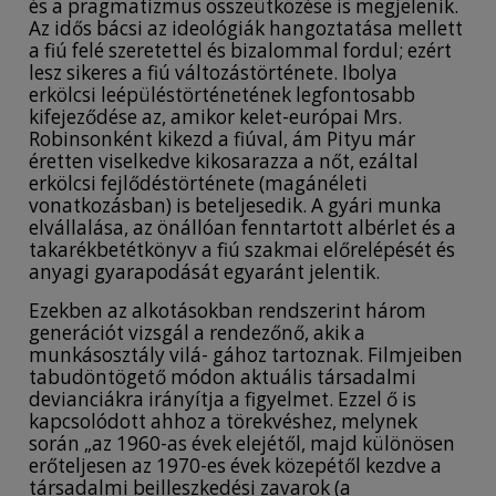
és a pragmatizmus összeütközése is megjelenik.
Az idős bácsi az ideológiák hangoztatása mellett
a fiú felé szeretettel és bizalommal fordul; ezért
lesz sikeres a fiú változástörténete. Ibolya
erkölcsi leépüléstörténetének legfontosabb
kifejeződése az, amikor kelet-európai Mrs.
Robinsonként kikezd a fiúval, ám Pityu már
éretten viselkedve kikosarazza a nőt, ezáltal
erkölcsi fejlődéstörténete (magánéleti
vonatkozásban) is beteljesedik. A gyári munka
elvállalása, az önállóan fenntartott albérlet és a
takarékbetétkönyv a fiú szakmai előrelépését és
anyagi gyarapodását egyaránt jelentik.
Ezekben az alkotásokban rendszerint három
generációt vizsgál a rendezőnő, akik a
munkásosztály vilá- gához tartoznak. Filmjeiben
tabudöntögető módon aktuális társadalmi
devianciákra irányítja a figyelmet. Ezzel ő is
kapcsolódott ahhoz a törekvéshez, melynek
során „az 1960-as évek elejétől, majd különösen
erőteljesen az 1970-es évek közepétől kezdve a
társadalmi beilleszkedési zavarok (a