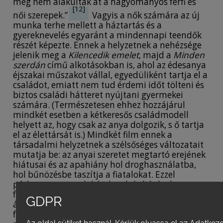
még nem alakultak át a hagyományos férfi és
[12]
női szerepek.”
Vagyis a nők számára az új
munka terhe mellett a háztartás és a
gyereknevelés egyaránt a mindennapi teendők
részét képezte. Ennek a helyzetnek a nehézsége
jelenik meg a
Kilencedik emelet
, majd a
Minden
szerdán
című alkotásokban is, ahol az édesanya
éjszakai műszakot vállal, egyedüliként tartja el a
családot, emiatt nem tud érdemi időt tölteni és
biztos családi hátteret nyújtani gyermekei
számára. (Természetesen ehhez hozzájárul
mindkét esetben a kétkeresős családmodell
helyett az, hogy csak az anya dolgozik, s ő tartja
el az élettársát is.) Mindkét film ennek a
társadalmi helyzetnek a szélsőséges változatait
mutatja be: az anyai szeretet megtartó erejének
hiátusai és az apahiány hol droghasználatba,
hol bűnözésbe taszítja a fiatalokat. Ezzel
párhuzamosan a lakótelepek építésével nem
feltétlenül a kádárizmussal beköszöntött jólét
GDPR
ábrázolódik – a szűkös tér a családi konfliktusok
felizzása mellett közvetetten a válások