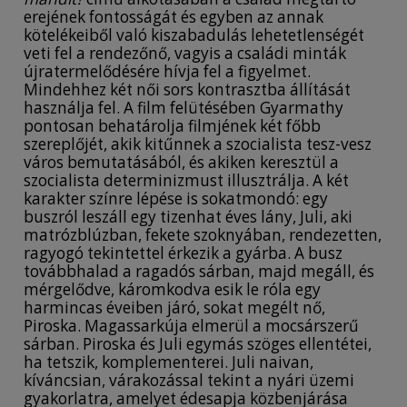
erejének fontosságát és egyben az annak
kötelékeiből való kiszabadulás lehetetlenségét
veti fel a rendezőnő, vagyis a családi minták
újratermelődésére hívja fel a figyelmet.
Mindehhez két női sors kontrasztba állítását
használja fel. A film felütésében Gyarmathy
pontosan behatárolja filmjének két főbb
szereplőjét, akik kitűnnek a szocialista tesz-vesz
város bemutatásából, és akiken keresztül a
szocialista determinizmust illusztrálja. A két
karakter színre lépése is sokatmondó: egy
buszról leszáll egy tizenhat éves lány, Juli, aki
matrózblúzban, fekete szoknyában, rendezetten,
ragyogó tekintettel érkezik a gyárba. A busz
továbbhalad a ragadós sárban, majd megáll, és
mérgelődve, káromkodva esik le róla egy
harmincas éveiben járó, sokat megélt nő,
Piroska. Magassarkúja elmerül a mocsárszerű
sárban. Piroska és Juli egymás szöges ellentétei,
ha tetszik, komplementerei. Juli naivan,
kíváncsian, várakozással tekint a nyári üzemi
gyakorlatra, amelyet édesapja közbenjárása