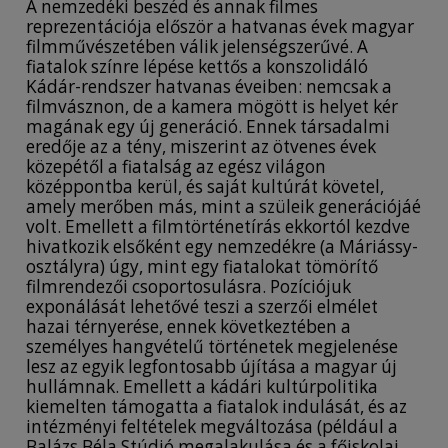
A nemzedéki beszéd és annak filmes
reprezentációja először a hatvanas évek magyar
filmművészetében válik jelenségszerűvé. A
fiatalok színre lépése kettős a konszolidáló
Kádár-rendszer hatvanas éveiben: nemcsak a
filmvásznon, de a kamera mögött is helyet kér
magának egy új generáció. Ennek társadalmi
eredője az a tény, miszerint az ötvenes évek
közepétől a fiatalság az egész világon
középpontba kerül, és saját kultúrát követel,
amely merőben más, mint a szüleik generációjáé
volt. Emellett a filmtörténetírás ekkortól kezdve
hivatkozik elsőként egy nemzedékre (a Máriássy-
osztályra) úgy, mint egy fiatalokat tömörítő
filmrendezői csoportosulásra. Pozíciójuk
exponálását lehetővé teszi a szerzői elmélet
hazai térnyerése, ennek következtében a
személyes hangvételű történetek megjelenése
lesz az egyik legfontosabb újítása a magyar új
hullámnak. Emellett a kádári kultúrpolitika
kiemelten támogatta a fiatalok indulását, és az
intézményi feltételek megváltozása (például a
Balázs Béla Stúdió megalakulása és a főiskolai