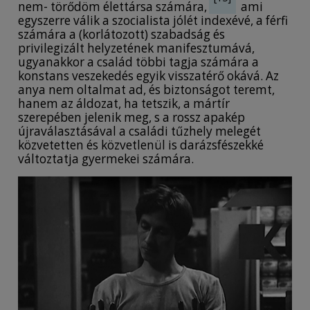
nem- törődöm élettársa számára,
ami
egyszerre válik a szocialista jólét indexévé, a férfi
számára a (korlátozott) szabadság és
privilegizált helyzetének manifesztumává,
ugyanakkor a család többi tagja számára a
konstans veszekedés egyik visszatérő okává. Az
anya nem oltalmat ad, és biztonságot teremt,
hanem az áldozat, ha tetszik, a mártír
szerepében jelenik meg, s a rossz apakép
újraválasztásával a családi tűzhely melegét
közvetetten és közvetlenül is darázsfészekké
változtatja gyermekei számára.