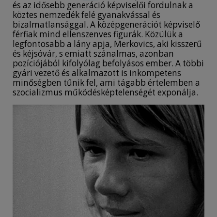
és az idősebb generáció képviselői fordulnak a
köztes nemzedék felé gyanakvással és
bizalmatlansággal. A középgenerációt képviselő
férfiak mind ellenszenves figurák. Közülük a
legfontosabb a lány apja, Merkovics, aki kisszerű
és kéjsóvár, s emiatt szánalmas, azonban
pozíciójából kifolyólag befolyásos ember. A többi
gyári vezető és alkalmazott is inkompetens
minőségben tűnik fel, ami tágabb értelemben a
szocializmus működésképtelenségét exponálja.