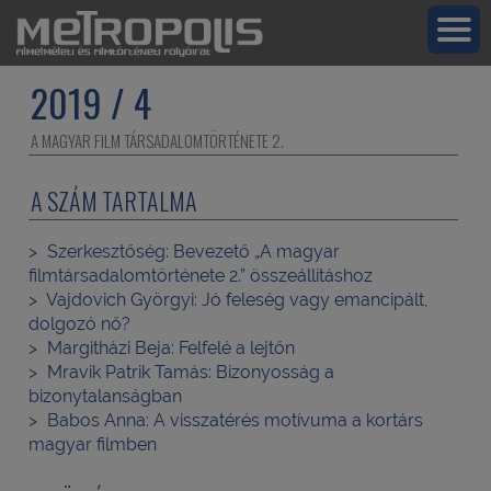
2019 / 4
A MAGYAR FILM TÁRSADALOMTÖRTÉNETE 2.
A SZÁM TARTALMA
Szerkesztőség:
Bevezető „A magyar
filmtársadalomtörténete 2.” összeállításhoz
Vajdovich Györgyi:
Jó feleség vagy emancipált,
dolgozó nő?
Margitházi Beja:
Felfelé a lejtőn
Mravik Patrik Tamás:
Bizonyosság a
bizonytalanságban
Babos Anna:
A visszatérés motívuma a kortárs
magyar filmben