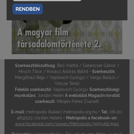
RENDBEN
Szerkesztőbizottság
: Bíró Yvette / Gelencsér Gábor /
Hirsch Tibor / Kovács András Bálint •
Szerkesztik
:
Margitházi Beja / Vajdovich Györgyi / Varga Balázs /
Vincze Teréz
Felelős szerkesztő
: Vajdovich Györgyi
Szerkesztőségi
munkatárs
: Jordán Helén
A weboldal Magazin rovatát
szerkeszti
: Milojev-Ferkó Zsanett
E-mail:
metropolis [kukac] metropolis.org.hu •
Tel.:
06-20-
•
4832523 (Jordán Helén)
Metropolis a facebook-on:
www.facebook.com/pages/Metropolis/99554613940