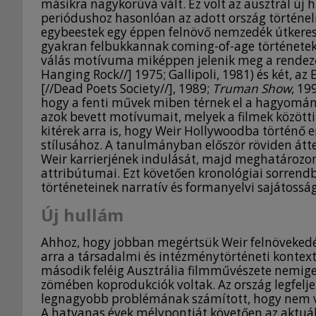
másikra nagykorúvá vált. Ez volt az ausztrál új
periódushoz hasonlóan az adott ország történel
egybeestek egy éppen felnövő nemzedék útkeres
gyakran felbukkannak coming-of-age története
válás motívuma miképpen jelenik meg a rendező 
Hanging Rock//] 1975; Gallipoli, 1981) és két, az
[//Dead Poets Society//], 1989;
Truman Show
, 19
hogy a fenti művek miben térnek el a hagyomány
azok bevett motívumait, melyek a filmek között
kitérek arra is, hogy Weir Hollywoodba történő
stílusához. A tanulmányban először röviden átt
Weir karrierjének indulását, majd meghatározom
attribútumai. Ezt követően kronológiai sorrendbe
történeteinek narratív és formanyelvi sajátosság
Új hullám
Ahhoz, hogy jobban megértsük Weir felnövekedéstö
arra a társadalmi és intézménytörténeti kontext
második feléig Ausztrália filmművészete nemigen
zömében koprodukciók voltak. Az ország legfelje
legnagyobb problémának számított, hogy nem vol
A hatvanas évek mélypontját követően az aktuá