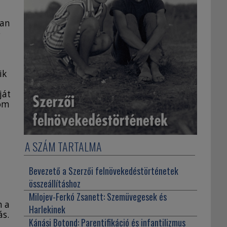
ban
é
ik
ját
tom
A SZÁM TARTALMA
Bevezető a Szerzői felnövekedéstörténetek
összeállításhoz
Milojev-Ferkó Zsanett:
Szemüvegesek és
n a
Harlekinek
ás.
Kánási Botond:
Parentifikáció és infantilizmus