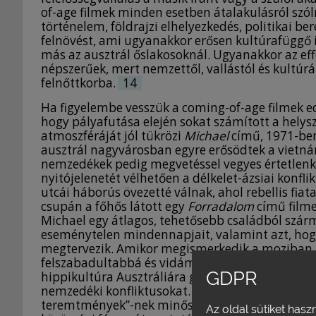
of-age filmek minden esetben átalakulásról szóln
történelem, földrajzi elhelyezkedés, politikai be
felnövést, ami ugyanakkor erősen kultúrafüggő is
más az ausztrál őslakosoknál. Ugyanakkor az ef
népszerűek, mert nemzettől, vallástól és kultúrá
felnőttkorba.
14
Ha figyelembe vesszük a coming-of-age filmek e
hogy pályafutása elején sokat számított a helys
atmoszféráját jól tükrözi
Michael
című, 1971-ben
ausztrál nagyvárosban egyre erősödtek a vietn
nemzedékek pedig megvetéssel vegyes értetlenkedé
nyitójelenetét vélhetően a délkelet-ázsiai konfli
utcái háborús övezetté válnak, ahol rebellis fia
csupán a főhős látott egy
Forradalom
című filme
Michael egy átlagos, tehetősebb családból szár
eseménytelen mindennapjait, valamint azt, hogy
megtervezik. Amikor megismerkedik a moziban láto
felszabadultabbá és vidámabbá válik, amit szül
GDPR
hippikultúra Ausztráliára gyakorolt hatását (a f
nemzedéki konfliktusokat. Michael alig beszél a s
teremtmények”-nek minősítik fiuk új barátait. E 
Az oldal sütiket hasz