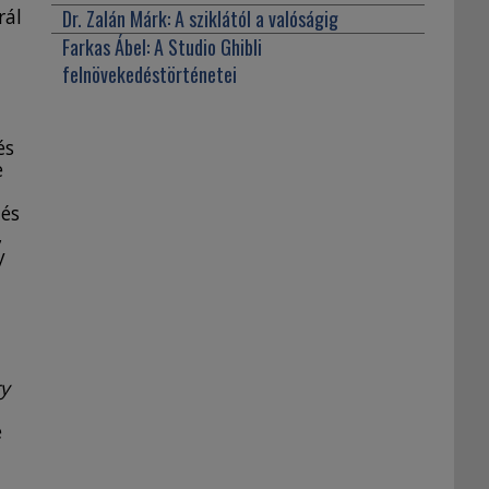
rál
Dr. Zalán Márk:
A sziklától a valóságig
Farkas Ábel:
A Studio Ghibli
felnövekedéstörténetei
és
e
 és
,
y
ry
e