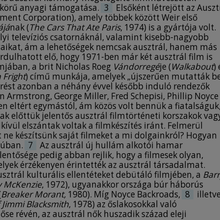
s körű anyagi támogatása.
Hollywood. Did the change of location
3
Elsőként létrejött az Auszt
opment Corporation), amely többek között Weir első
suppress his artistic visions or not? First I will
ájá
nak (
The Cars That Ate Paris
briefly revise the significance of the Australian
, 1974) is a gyártója volt.
lyi televíziós csatornáknál, valamint kisebb-nagyobb
New Wave and the start of Weir’s career, then
nyaikat, ám a lehetőségek nemcsak ausztrál, hanem más
specify the typical stories and motifs of
fordulhatott elő, hogy 1971-ben már két ausztrál film is
coming-of-age stories. After that, I will analyze
amjában, a brit Nicholas Roeg
the narrative and stylistic characteristics of
Vándorregé
je (
Walkabout
) 
 Fright
) című munkája, amelyek „újszerűen mutatták b
Weir’s coming-of-age stories in chronological
örést azonban a néhány évvel később induló rendezők
order.
an Armstrong, George Miller, Fred Schepisi, Phillip Noyce
en eltért egymástól, ám közös volt bennük a fiatalságuk
ak előttük jelentős ausztrál filmtörténeti korszakok vag
vül elszántak voltak a filmkészítés iránt. Felmerül
 ne készítsünk saját filmeket a mi dolgainkról? Hogyan
rjúban.
7
Az ausztrál új hullám alkotói hamar
lentősége pedig abban rejlik, hogy a filmesek olyan,
yek érzékenyen érintették az ausztrál társadalmat.
sztrál kulturális ellentéteket debütáló filmjében, a
Bar
y McKenzie
, 1972), ugyanakkor országa búr háborús
(
Breaker Morant,
1980). Míg Noyce Backroads,
8
illetv
 Jimmi Blacksmith
, 1978) az őslakosokkal való
őse révén, az ausztrál nők huszadik század eleji