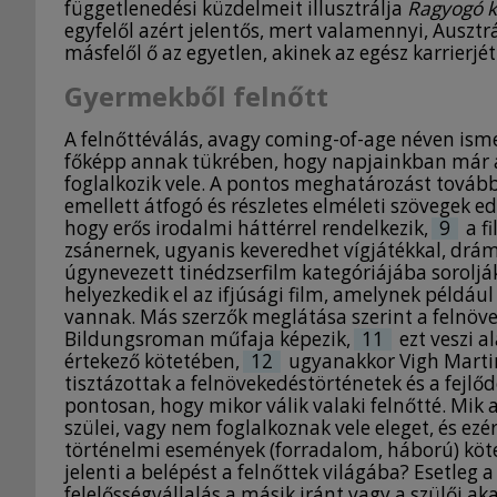
függetlenedési küzdelmeit illusztrálja
Ragyogó k
egyfelől azért jelentős, mert valamennyi, Ausztr
másfelől ő az egyetlen, akinek az egész karrierjé
Gyermekből felnőtt
A felnőttéválás, avagy coming-of-age néven ism
főképp annak tükrében, hogy napjainkban már a
foglalkozik vele. A pontos meghatározást tovább 
emellett átfogó és részletes elméleti szövegek e
hogy erős irodalmi háttérrel rendelkezik,
9
a f
zsánernek, ugyanis keveredhet vígjátékkal, drám
úgynevezett tinédzserfilm kategóriájába soroljá
helyezkedik el az ifjúsági film, amelynek péld
vannak. Más szerzők meglátása szerint a felnöve
Bildungsroman műfaja képezik,
11
ezt veszi a
értekező kötetében,
12
ugyanakkor Vigh Martin
tisztázottak a felnövekedéstörténetek és a fejl
pontosan, hogy mikor válik valaki felnőtté. Mik 
szülei, vagy nem foglalkoznak vele eleget, és ez
történelmi események (forradalom, háború) kötel
jelenti a belépést a felnőttek világába? Esetleg 
felelősségvállalás a másik iránt vagy a szülői a