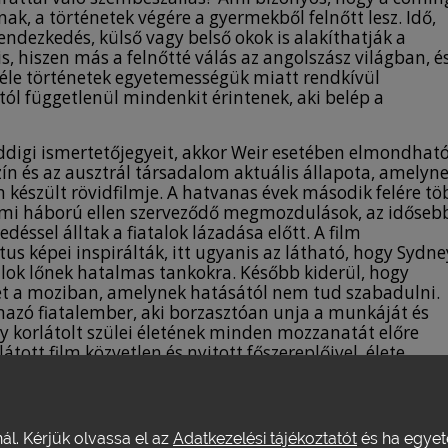
ak, a történetek végére a gyermekből felnőtt lesz. Idő,
rendezkedés, külső vagy belső okok is alakíthatják a
, hiszen más a felnőtté válás az angolszász világban, é
féle történetek egyetemességük miatt rendkívül
tól függetlenül mindenkit érintenek, aki belép a
ddigi ismertetőjegyeit, akkor Weir esetében elmondható
zín és az ausztrál társadalom aktuális állapota, amelyn
 készült rövidfilmje. A hatvanas évek második felére tö
ámi háború ellen szerveződő megmozdulások, az időseb
ssel álltak a fiatalok lázadása előtt. A film
ktus képei inspirálták, itt ugyanis az látható, hogy Sydne
talok lőnek hatalmas tankokra. Később kiderül, hogy
t a moziban, amelynek hatásától nem tud szabadulni.
mazó fiatalember, aki borzasztóan unja a munkáját és
 korlátolt szülei életének minden mozzanatát előre
tt film közvetlen és nyitott főszereplőivel, élete
ei nem néznek jó szemmel. Weir egyszerre szemlélteti a
ilmben végig korabeli beatzenéket hallani), valamint a
züleivel, akik nem nyitnak mások felé, és „fura
jelenetek közé ékelődnek egy helyi riporter bohózatba il
nál. Kérjük olvassa el az
Adatkezelési tájékoztatót
és ha egyeté