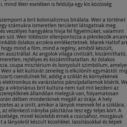
ind Weir esetében is feldúlja egy kis közösség
zempont a brit kolonializmus bírálata. Weir a történet
 egy számukra ismeretlen területet látogatnak meg.
és veszélyes hangyákra hívja fel figyelmüket, valamint
van szó. Weir többször ellenpontozza a piknikezők arcair
eginkább őslakos arcokra emlékeztetnek. Marek Haltof ar
hogy mind a film, mind a regény, amiből készült,
n ausztrállal. Az angolok világa civilizált, kiszámítható,
meretlen, rejtélyes és kiszámíthatatlan. Az őslakos
issza, csupa misztérium és bonyolult szimbólum, amelye
Weir a két kultúrát zeneileg is elkülöníti egymástól: mí
zart) csendülnek fel, addig a sziklát és környékének
 elektronikus és varázslatos pánsípdallamok kísérik. We
gy a viktoriánus brit kultúra nem tud mit kezdeni az
 A szereplőknek állandóan melegük van, folyamatosan
k során délben mindenkinek megáll az órája. A hely
zetes az a snitt, amikor a lányok mennek fel a sziklára,
 az ellenkező irányba pásztázva tesz egy teljes kört. A
özelsége, minél közelebb érnek a csúcsához, mozgásuk
 a lányokról készült közelikkel, lassításokkal és képek