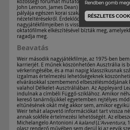
közösségi fórumát mutató betétek, ahol az időse
Rendben gomb megn
John Lennon, James Dean) fényképei árnyékában 
pályája egészen korai szakaszában mesél szűk lát
RÉSZLETES COOKI
nézeteltérésekről. Érdeklődése e témák iránt nem
nagyjátékfilmjeiben is visszaköszönnek, hanem 
oktatófilmek elkészítésével bízták meg, amelyekb
ragadja meg.
Beavatás
Weir második nagyjátékfilmje, az 1975-ben be
karrierjét. E műnek köszönhetően Ausztrália is b
vérkeringésébe, és a mai napig klasszikusnak szá
izgalmas értelmezési lehetőségeknek köszönheti
elvárásokkal szembemenő elbeszélésmódjának ki
valahol Délkelet-Ausztráliában. Az Appleyard Le
indulnak a címbéli Függő-sziklához. Amikor néh
kereső tanárnőjükkel egyetemben rejtélyes módon
eltűnésének okát még akkor sem, amikor egyikük
Weir tehát alapvető információkat tart vissza néz
annak sokféle értelmezési lehetőségét. Az elbesz
Michelangelo Antonioni
A kaland
(
L’Avventura,
1
olasz rendező művében sem derül ki az egyik sze