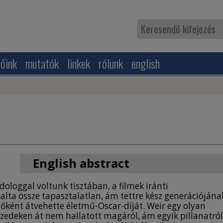
zőink
mutatók
linkek
rólunk
english
English abstract
FROM ROCK TO REALITY
ologgal voltunk tisztában, a filmek iránti
lalta össze tapasztalatlan, ám tettre kész generációjána
THE MOTIF OF GROWING UP IN PETER WEIR’S FILMS
zőként átvehette életmű-Oscar-díját. Weir egy olyan
Peter Weir is a highly acknowledged director in
zedeken át nem hallatott magáról, ám egyik pillanatról