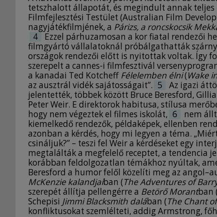
tetszhalott állapotát, és megindult annak telje
Filmfejlesztési Testület (Australian Film Devel
nagyjátékfilmjének, a
Párizs, a roncskocsik Mekk
4
Ezzel párhuzamosan a kor fiatal rendezői he
filmgyártó vállalatoknál próbálgathatták szár
országok rendezői előtt is nyitottak voltak. Így 
szerepelt a cannes-i filmfesztivál versenyprogr
a kanadai Ted Kotcheff
Félelemben élni
(
Wake in
az ausztrál vidék sajátosságait”.
5
Az igazi átt
jelentették, többek között Bruce Beresford, Gilli
Peter Weir. E direktorok habitusa, stílusa merőb
hogy nem végeztek el filmes iskolát,
6
nem állt
kiemelkedő rendezők, példaképek, ellenben rendkí
azonban a kérdés, hogy mi legyen a téma. „Miért
csináljuk?” – teszi fel Weir a kérdéseket egy inte
megtalálták a megfelelő receptet, a tendencia je
korábban feldolgozatlan témákhoz nyúltak, amel
Beresford a humor felől közelíti meg az angol–au
McKenzie kalandjai
ban (
The Adventures of Barr
szerepét állítja pellengérre a
Betörő Morant
ban 
Schepisi
Jimmi Blacksmith dalá
ban (
The Chant of
konfliktusokat szemlélteti, addig Armstrong, főh