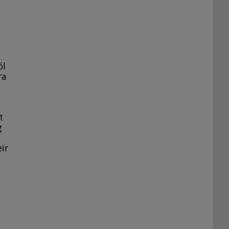
ól
ra
t
g
ir