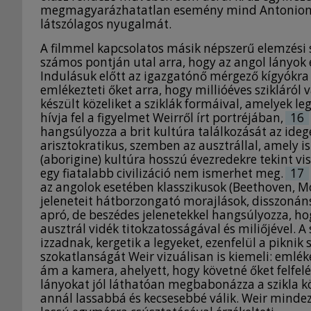
megmagyarázhatatlan esemény mind Antonioni, m
látszólagos nyugalmát.
A filmmel kapcsolatos másik népszerű elemzési s
számos pontján utal arra, hogy az angol lányok
Indulásuk előtt az igazgatónő mérgező kígyókra 
emlékezteti őket arra, hogy millióéves szikláról 
készült közeliket a sziklák formáival, amelyek l
hívja fel a figyelmet Weirről írt portréjában,
16
hangsúlyozza a brit kultúra találkozását az idege
arisztokratikus, szemben az ausztrállal, amely is
(aborigine) kultúra hosszú évezredekre tekint v
egy fiatalabb civilizáció nem ismerhet meg.
17
az angolok esetében klasszikusok (Beethoven, Mo
jeleneteit hátborzongató morajlások, disszonáns
apró, de beszédes jelenetekkel hangsúlyozza, ho
ausztrál vidék titokzatosságával és miliőjével.
izzadnak, kergetik a legyeket, ezenfelül a pikni
szokatlanságát Weir vizuálisan is kiemeli: emléke
ám a kamera, ahelyett, hogy követné őket felfelé,
lányokat jól láthatóan megbabonázza a szikla k
annál lassabbá és kecsesebbé válik. Weir mindezt