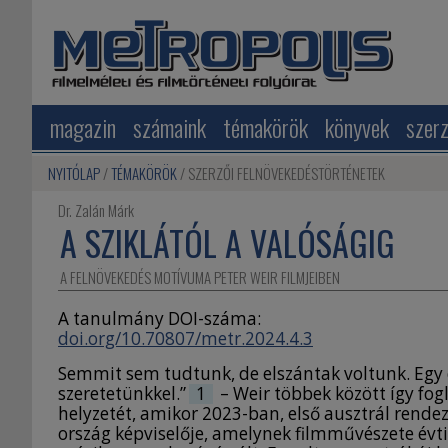
magazin
számaink
témakörök
könyvek
szer
NYITÓLAP
TÉMAKÖRÖK
SZERZŐI FELNÖVEKEDÉSTÖRTÉNETEK
Dr. Zalán Márk
A SZIKLÁTÓL A VALÓSÁGIG
A FELNÖVEKEDÉS MOTÍVUMA PETER WEIR FILMJEIBEN
A tanulmány DOI-száma:
doi.org/10.70807/metr.2024.4.3
Semmit sem tudtunk, de elszántak voltunk. Egy d
szeretetünkkel.”
1
– Weir többek között így fog
helyzetét, amikor 2023-ban, első ausztrál rende
ország képviselője, amelynek filmművészete évti