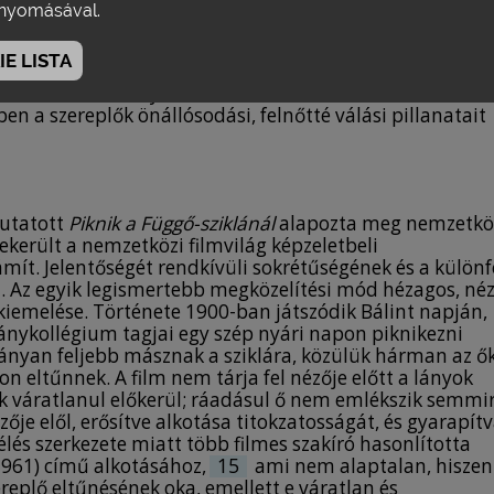
k a lázadás és a hippinemzedék ikonjainak (Jimi Hendri
yomásával.
próbálják megérteni a fiatalok világát. Weir tehát már
ókörű szülőkről, lázadó fiatalokról, generációs
E LISTA
 kivételes eset, és nemcsak azért, mert
mert 1972-ben olyan, rövid, felnőttek számára készült
en a szereplők önállósodási, felnőtté válási pillanatait
mutatott
Piknik a Függő-sziklánál
alapozta meg nemzetkö
ekerült a nemzetközi filmvilág képzeletbeli
mít. Jelentőségét rendkívüli sokrétűségének és a különf
. Az egyik legismertebb megközelítési mód hézagos, néz
emelése. Története 1900-ban játszódik Bálint napján,
ánykollégium tagjai egy szép nyári napon piknikezni
ányan feljebb másznak a sziklára, közülük hárman az ő
 eltűnnek. A film nem tárja fel nézője előtt a lányok
 váratlanul előkerül; ráadásul ő nem emlékszik semmir
ője elől, erősítve alkotása titokzatosságát, és gyarapít
élés szerkezete miatt több filmes szakíró hasonlította
961) című alkotásához,
15
ami nem alaptalan, hiszen
replő eltűnésének oka, emellett e váratlan és