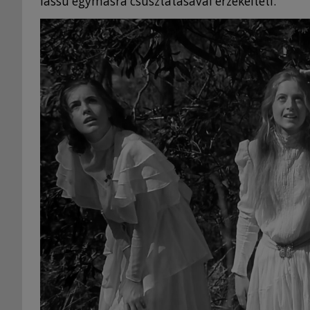
lassú egymásra csúsztatásával érzékelteti.