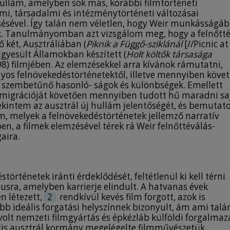
contemporary Australian and world cinema.
 hullám, amelyben sok más, korábbi filmtörténeti
His movies shot in his home country are now
mi, társadalmi és intézménytörténeti változásai
considered classics, and some of his works
ésével. Így talán nem véletlen, hogy Weir munkásságá
made in the United States are still widely
k. Tanulmányomban azt vizsgálom meg, hogy a felnőtt
known today, such as the popular Dead Poets
két, Ausztráliában (
Piknik a Függő-sziklánál
[//Picnic at
Society or the still actual The Truman Show.
 Egyesült Államokban készített (
Holt költők társasága
Weir’s works are extremely diverse in terms of
98) filmjében. Az elemzésekkel arra kívánok rámutatni,
their motifs, style, and narrative and can be
os felnövekedéstörténetektől, illetve mennyiben követ
interpreted in many ways. This essay
i szembetűnő hasonló- ságok és különbségek. Emellett
examines the way the motif of coming-of-age
 emigrációját követően mennyiben tudott hű maradni sa
appears in the director’s two Australian
ekintem az ausztrál új hullám jelentőségét, és bemuta
movies (the enigmatic Picnic at Hanging Rock
, melyek a felnövekedéstörténetek jellemző narratív
and First World War epic Gallipoli) and in two
n, a filmek elemzésével térek rá Weir felnőttéválás-
of his best-known pictures made in the United
aira.
States (Dead Poets Society, The Truman Show).
By analyzing some of Weir’s works I want to
point out how his movies differ from
rténetek iránti érdeklődését, feltétlenül ki kell térni
traditional coming-of-age stories, and to what
usra, amelyben karrierje elindult. A hatvanas évek
extent they follow their established narratives,
 létezett,
which are the similarities and differences
2
rendkívül kevés film forgott, azok is
bb ideális forgatási helyszínnek bizonyult, ám ami talá
between the films. I will also investigate to
t nemzeti filmgyártás és épkézláb külföldi forgalmaz
what extent Weir remained true to his
lis ausztrál kormány megelégelte filmművészetük
cinematic style after he emigrated to