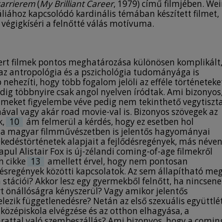
arrierem
(
My Brilliant Career
, 1979) című filmjében. Wei
áliához kapcsolódó kardinális témában készített filmet,
t végigkíséri a felnőtté válás motívuma.
ert filmek pontos meghatározása különösen komplikált
z antropológia és a pszichológia tudományága is
nehezíti, hogy több fogalom jelöli az efféle történeteke
ddig többnyire csak angol nyelven íródtak. Ami bizonyos
ilmeket figyelembe véve pedig nem tekinthető vegytiszt
ával vagy akár road movie-val is. Bizonyos szövegek az
k,
10
ám felmerül a kérdés, hogy ez esetben hol
ául a magyar filmművészetben is jelentős hagyományai
kedéstörténetek alapjait a fejlődésregények, más néven
lapul Alistair Fox is új-zélandi coming-of-age filmekről
 cikke
13
amellett érvel, hogy nem pontosan
ődésregények közötti kapcsolatok. Az sem állapítható me
a stációi? Akkor lesz egy gyermekből felnőtt, ha nincsen
ért önállóságra kényszerül? Vagy amikor jelentős
ezik függetlenedésre? Netán az első szexuális együttlé
a középiskola elvégzése és az otthon elhagyása, a
karattal való szembeszállás? Ami bizonyos, hogy a comin