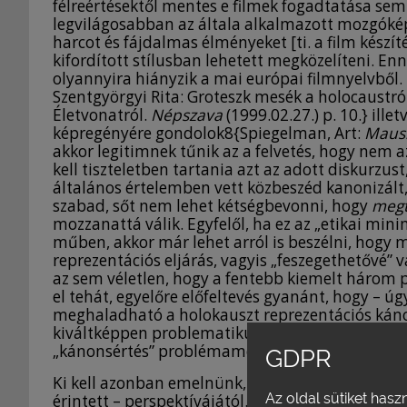
félreértésektől mentes e filmek fogadtatása 
legvilágosabban az általa alkalmazott mozgóképn
harcot és fájdalmas élményeket [ti. a film készíté
kifordított stílusban lehetett megközelíteni. Enn
olyannyira hiányzik a mai európai filmnyelvből. 
Szentgyörgyi Rita: Groteszk mesék a holocaustró
Életvonatról.
Népszava
(1999.02.27.) p. 10.} ill
képregényére gondolok8{Spiegelman, Art:
Maus.
akkor legitimnek tűnik az a felvetés, hogy nem
kell tiszteletben tartania azt az adott diskurzu
általános értelemben vett közbeszéd kanonizált,
szabad, sőt nem lehet kétségbevonni, hogy
megt
mozzanattá válik. Egyfelől, ha ez az „etikai mi
műben, akkor már lehet arról is beszélni, hogy 
reprezentációs eljárás, vagyis „feszegethetővé” 
az sem véletlen, hogy a fentebb kiemelt három p
el tehát, egyelőre előfeltevés gyanánt, hogy – úg
meghaladható a holokauszt reprezentációs kánonj
kiváltképpen problematikusnak bizonyult. (Ugya
„kánonsértés” problémamentes lenne.)
GDPR
Ki kell azonban emelnünk, hogy itt az
etikai
néző
Az oldal sütiket hasz
érintett – perspektívájától. Ancsel Éva több írás