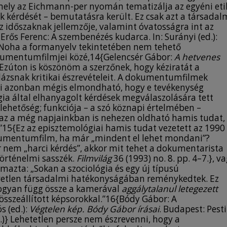
ely az Eichmann-per nyomán tematizálja az egyéni eti
k kérdését – bemutatásra került. Ez csak azt a társadal
z időszaknak jellemzője, valamint óvatosságra int az
Erős Ferenc: A szembenézés kudarca. In: Surányi (ed.):
} Noha a formanyelv tekintetében nem tehető
okumentumfilmjei közé,14{Gelencsér Gábor:
A hetvenes
kk. Ezúton is köszönöm a szerzőnek, hogy kéziratát a
ázsnak kritikai észrevételeit. A dokumentumfilmek
nnyi azonban mégis elmondható, hogy e tevékenység
ógia által elhanyagolt kérdések megválaszolására tett
lehetőség; funkciója – a szó köznapi értelmében –
ki az a még napjainkban is nehezen oldható hamis tudat,
”15{Ez az episztemológiai hamis tudat vezetett az 1990
kumentumfilm, ha már „mindent el lehet mondani”?
 nem „harci kérdés”, akkor mit tehet a dokumentarista
Történelmi sasszék.
Filmvilág
36 (1993) no. 8. pp. 4–7.}, v
zta: „Sokan a szociológia és egy új típusú
vetlen társadalmi hatékonyságában reménykedtek. Ez
hogyan függ össze a kamerával
aggálytalanul
letegezett
összeállított képsorokkal.”16{Bódy Gábor: A
s (ed.):
Végtelen kép. Bódy Gábor írásai
. Budapest: Pesti
s.)} Lehetetlen persze nem észrevenni, hogy a