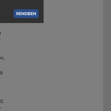
is
RENDBEN
,
i
.
ni,
di
92.
,