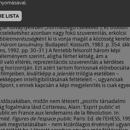
yomásával.
telemben azonban az etika épp a morál ellentéte. Morál
egfelel (szociológiai értelemben ez a „normakövető
véghezvitt cselekmény belső, „tradícióként
E LISTA
Éva:
Az élet mint ismeretlen történet
. Budapest: Atlantisz
ógiai tolvajnyelvben „normaszegő cselekvés”); ez utóbbit
 cselekvéshez azonban nagy fokú szuverenitás, erkölcsi
bbletmerészség
ként ki is vonja magát a közösség kerete
Három tanulmány
. Budapest: Kossuth, 1983. p. 354. skk
ns, 1992. pp. 30–31.} A fentebb felsorolt három képi
véleményem szerint, aligha férhet kétség, ám a
l való eltérés, reprezentációs szuverenitás a kérdéses
g horizontján. Ezt azért tartom fontosnak előrebocsáta
ilmjeiben, kiváltképp a
Jelenlét
-trilógia esetében –
kképpen intelligibilitásának feltételeit –, ugyancsak
zőpont, s ennek kapcsán a képi megjelenítés is csak egye
 időszakában, midőn nem létezett „pozitív társadalmi
g fogalmára lásd Cottereau, Alain: ‘Esprit public’ et
ublic en France aux lendemains de la Révolution. In:
imité. Figures de l’espace public
. Paris: Ed. de l’EHESS, 19
ések megvitatásában – nem kizárólagos érvénnyel ugyan