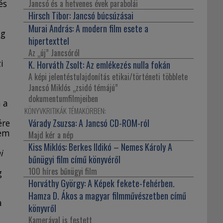
Jancsó és a hetvenes évek parabolái
és
Hirsch Tibor:
Jancsó búcsúzásai
Murai András:
A modern film esete a
ig
hipertexttel
Az „új” Jancsóról
i
K. Horváth Zsolt:
Az emlékezés nulla fokán
A képi jelentéstulajdonítás etikai/történeti többlete
Jancsó Miklós „zsidó témájú”
dokumentumfilmjeiben
 a
KÖNYVKRITIKÁK TÉMAKÖRBEN:
Várady Zsuzsa:
A Jancsó CD-ROM-ról
ére
nem
Majd kér a nép
Kiss Miklós:
Berkes Ildikó – Nemes Károly A
i
bűnügyi film című könyvéről
100 híres bűnügyi film
g
Horváthy György:
A Képek fekete-fehérben.
Hamza D. Ákos a magyar filmművészetben című
a
könyvről
Kamerával is festett