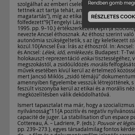
Rendben gomb megn
szolgálhat az emberi cselekedetnek; ebben az ér
tettnek azt tartja tehát, ami az elvárásoknak m
magatartás”), míg az etikai beállítódás nyomán 
RÉSZLETES COOKI
fölfedezett”9{Tengelyi László: Előszó. In: Ancsel 
1995. pp. 9–10.} értékszerkezetre épít (a szociol
nevezte Ancsel éthosznak. Az éthosz szerint való
autonómia szükségeltetik, s az így keletkezett
tö
közül.10{Ancsel Éva: Írás az éthoszról. In: Ancsel:
és Ancsel:
Lélek, idő, emlékezés
. Budapest: T-Twi
holokauszt-reprezentáció
etikai
tisztességéhez, 
megszokástól, a zsidóüldözés
morális
felfogásátó
művek esetében kívül kerül az értelmező közössé
mert Jancsó Miklós „zsidó témájú” dokumentumf
amennyiben figyelembe vesszük létrejöttének, s e
feszült viszonyba kerül az etikai és a morális né
megközelítésben válik dekódolhatóvá.
Ismert tapasztalat ma már, hogy a szocializmus
nyilvánosság”11{A pozitív és negatív nyilvánossá
capacité de juger. La stabilisation d’un espace p
Cottereau, A. – Ladriere, P. (eds.):
Pouvoir et légit
pp. 239–273.}, egyes társadalmilag fontos kérd