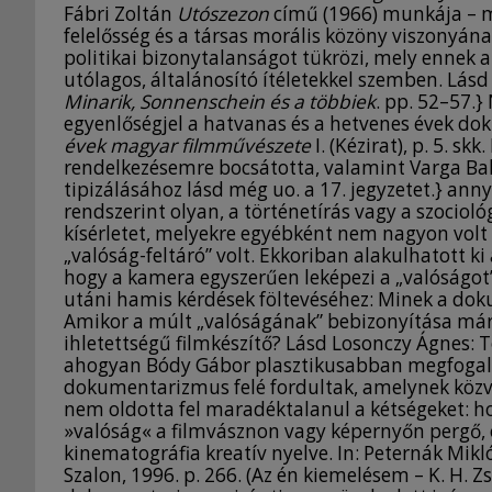
Fábri Zoltán
Utószezon
című (1966) munkája – m
felelősség és a társas morális közöny viszonyána
politikai bizonytalanságot tükrözi, mely ennek a
utólagos, általánosító ítéletekkel szemben. Lásd 
Minarik, Sonnenschein és a többiek
. pp. 52–57.
egyenlőségjel a hatvanas és a hetvenes évek d
évek magyar filmművészete
I. (Kézirat), p. 5. s
rendelkezésemre bocsátotta, valamint Varga Bal
tipizálásához lásd még uo. a 17. jegyzetet.} a
rendszerint olyan, a történetírás vagy a szociol
kísérletet, melyekre egyébként nem nagyon volt 
„valóság-feltáró” volt. Ekkoriban alakulhatott 
hogy a kamera egyszerűen leképezi a „valóságot
utáni hamis kérdések föltevéséhez: Minek a do
Amikor a múlt „valóságának” bebizonyítása már
ihletettségű filmkészítő? Lásd Losonczy Ágnes: 
ahogyan Bódy Gábor plasztikusabban megfogalma
dokumentarizmus felé fordultak, amelynek köz
nem oldotta fel maradéktalanul a kétségeket: 
»valóság« a filmvásznon vagy képernyőn pergő, 
kinematográfia kreatív nyelve. In: Peternák Mikló
Szalon, 1996. p. 266. (Az én kiemelésem – K. H. Z