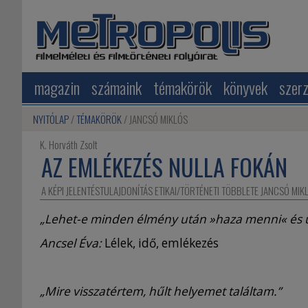
magazin
számaink
témakörök
könyvek
szer
NYITÓLAP
TÉMAKÖRÖK
JANCSÓ MIKLÓS
K. Horváth Zsolt
AZ EMLÉKEZÉS NULLA FOKÁN
A KÉPI JELENTÉSTULAJDONÍTÁS ETIKAI/TÖRTÉNETI TÖBBLETE JANCSÓ MI
„Lehet-e minden élmény után »haza menni« és új
Ancsel Éva:
Lélek, idő, emlékezés
„Mire visszatértem, hűlt helyemet találtam.”