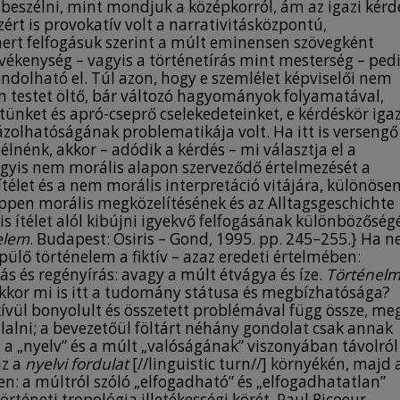
s beszélni, mint mondjuk a középkorról, ám az igazi kérd
azért is provokatív volt a narrativitásközpontú,
ert felfogásuk szerint a múlt eminensen szövegként
evékenység – vagyis a történetírás mint mesterség – ped
dolható el. Túl azon, hogy e szemlélet képviselői nem
n testet öltő, bár változó hagyományok folyamatával,
ünket és apró-cseprő cselekedeteinket, e kérdéskör igaz
ázolhatóságának problematikája volt. Ha itt is versengő
lnénk, akkor – adódik a kérdés – mi választja el a
yis nem morális alapon szerveződő értelmezését a
télet és a nem morális interpretáció vitájára, különösen
ppen morális megközelítésének és az Alltagsgeschichte
lis ítélet alól kibújni igyekvő felfogásának különbözőség
nelem
. Budapest: Osiris – Gond, 1995. pp. 245–255.} Ha 
pülő történelem a fiktív – azaz eredeti értelmében:
rás és regényírás: avagy a múlt étvágya és íze.
Történelm
, akkor mi is itt a tudomány státusa és megbízhatósága?
kívül bonyolult és összetett problémával függ össze, me
alni; a bevezetőül föltárt néhány gondolat csak annak
 a „nyelv” és a múlt „valóságának” viszonyában távolról
az a
nyelvi fordulat
[//linguistic turn//] környékén, majd 
en: a múltról szóló „elfogadható” és „elfogadhatatlan”
örténeti tropológia illetékességi körét. Paul Ricoeur