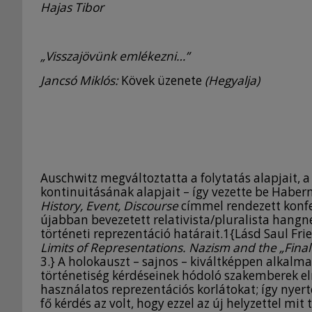
Hajas Tibor
„Visszajövünk emlékezni…”
Jancsó Miklós:
Kövek üzenete
(Hegyalja)
Auschwitz megváltoztatta a folytatás alapjait, a
kontinuitásának alapjait – így vezette be Haber
History, Event, Discourse
címmel rendezett konfer
újabban bevezetett relativista/pluralista hangne
történeti reprezentáció határait.1{Lásd Saul Frie
Limits of Representations. Nazism and the „Final
3.} A holokauszt – sajnos – kiváltképpen alkalma
történetiség kérdéseinek hódoló szakemberek elm
használatos reprezentációs korlátokat; így nyerte
fő kérdés az volt, hogy ezzel az új helyzettel mi