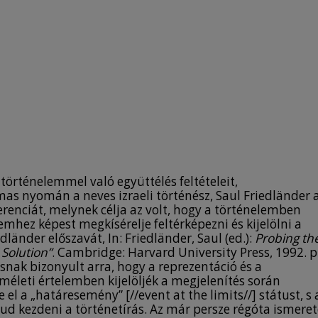
 történelemmel való együttélés feltételeit,
mas nyomán a neves izraeli történész, Saul Friedländer 
enciát, melynek célja az volt, hogy a történelemben
mhez képest megkísérelje feltérképezni és kijelölni a
dländer előszavát, In: Friedländer, Saul (ed.):
Probing th
 Solution”
. Cambridge: Harvard University Press, 1992. p
snak bizonyult arra, hogy a reprezentáció és a
életi értelemben kijelöljék a megjelenítés során
 el a „határesemény” [//event at the limits//] státust, s 
t tud kezdeni a történetírás. Az már persze régóta ismere