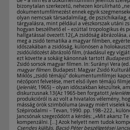
de – a film és a dokumentumfilm jelentős szerep
bizonytalan szerkezetű, nehezen körülírható „ne
dokumentumfilmezést ennek egyik szegmenseként
olyan nemcsak társadalmilag, de pszichikailag, et
tárgyalásra, mint például a vészkorszak utáni z
hogyan beszélhető el – ezúttal tropologikus és po
hallgatással övezett.12{„A zsidóság ábrázolása, 
meg a zsidó tematika a magyar filmben, egyértelm
időszakában a zsidóság, különösen a holokauszt 
zsidóüldözést ábrázoló film, (ráadásul egy vígjá
ezt követte a sokáig kánonnak tartott
Budapesti
Zsidó sorsok magyar filmen. In: Surányi Vera (ed.
magyar filmen
. Budapest: Magyar Zsidó Kulturáli
Miklós „zsidó témájú” dokumentumfilmjei kapcsán
nézőpont felvetése, mert első ilyen témájú filmje
(
Jelenlét
, 1965) – olyan időszakban készültek, a
diskurzusnak.13{Az 1965-ben forgatott
Jelenlét
e
produkcióról is az volt a hivatalos vélemény, h
másság örök szimbóluma (avagy miért viselek ka
Szépirodalmi – Tevan, 1990. pp. 198–222., külön
Jancsónak szegeződött a kérdés: „»Mit akarsz Te
kompenzálni. […] Azok helyett nem tudok kompenz
Csendes kiáltás. Bacsó Péter beszélgetései Jancs