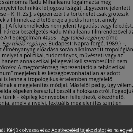
sem; számomra Radu Mihaileanu fogalmazta meg
yelvi technikák létjogosultságát: „Egyszerre jelentett
se – K. H. Zs.], s éppen ezért a történetet csak groteszk,
ek a filmnek az éltető ereje a jiddis humor, amely
[…] A felülemelkedés nem jelent tagadást vagy feledést.
l. Párizsi beszélgetés Radu Mihaileanu filmrendezővel a
etve Art Spiegelman
Maus – Egy túlélő regénye
című
 Egy túlélő regénye.
Budapest: Napra-forgó, 1989.} –,
 az élményanyag előadása során alkalmazott tropológiá
st, melyet a politikai, tudományos, művészeti vagy az
 hanem annak etikai jellegével kell szembesülni: nem
örtént
. A megtörténtség reprezentációja tehát etikai
nimum” megjelenik és kétségbevonhatatlan az adott
mi is lenne a tropologikus értelemben megfelelő
válnak a megjelenítés módjai. Másfelől pedig, úgy vélem,
élda képeken keresztül beszél a holokausztról. Fogadju
y tűnik – képileg könnyebben felfejthető, kikezdhető,
a, amely a nyelvi, textuális megjelenítés szintjén
nakkor ez természetesen nem jelenti azt, hogy a képi
pont radikálisan eltér a
morális
ítélet – fentebb már
nál. Kérjük olvassa el az
Adatkezelési tájékoztatót
és ha egyeté
ában is azt az etikai rendezőelvet kereste, amely mérték