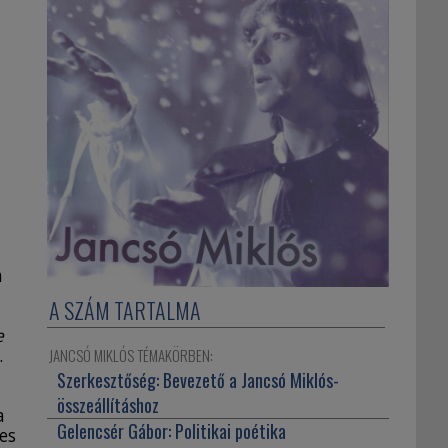
a
A SZÁM TARTALMA
e
JANCSÓ MIKLÓS TÉMAKÖRBEN:
.
Szerkesztőség:
Bevezető a Jancsó Miklós-
összeállításhoz
a
Gelencsér Gábor:
Politikai poétika
tes