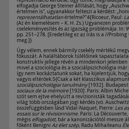
elfogadja George Steiner állítását, hogy „Auschw
értelmen is”, ugyanakkor felteszi a kérdést: „h
reprezentálhatatlan
értelme?”4{Ricoeur, Paul:
La
(Az én kiemelésem – K. H. Zs.) Ugyanezen problé
cselekményesítés és az igazság problémája. In: 
pp. 251–278. [Eredetileg ez az írás is a //Probin
meg.]}
Úgy vélem, ennek bármily csekély mértékű megv
fókuszát. A haláltáborok túlélőinek tapasztalata
konstruktív jellege révén a mindenkori jelenben 
mivel a szociológia és a szociálpszichológia már
így nem kockáztatunk sokat, ha kijelentjük, hogy
vagyis eltérőek.5{Csak a két klasszikus alapmunká
szociálpszichológiai tanulmány
[1932]. Budapest:
sociaux de la mémoire
[1920]. Paris: Albin Mich
szót sem ejtve ehelyütt a revizionisták tagadá
világ több országában jogi kérdés (vö. Auschwitz–
összefüggésben lásd Vidal-Naquet, Pierre:
Les a
essais sur le révisionnisme
. Paris: La Découverte
mégis
elfogadott
, bár a kanonizációtól messze á
főként Benigni
Az élet szép
, Radu Mihaileanu
Él