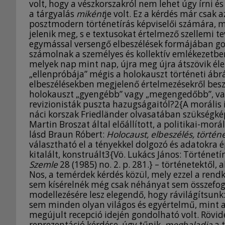
volt, hogy a vészkorszakról nem lehet úgy írni é
a tárgyalás
miként
je volt. Ez a kérdés már csak 
posztmodern történetírás képviselői számára, m
jelenik meg, s e textusokat értelmező szellemi t
egymással versengő elbeszélések formájában gon
számolnak a személyes és kollektív emlékezetbe
melyek nap mint nap, újra meg újra átszövik élet
„ellenpróbája” mégis a holokauszt történeti ábr
elbeszélésekben megjelenő értelmezésekről beszé
holokauszt „gyengébb” vagy „megengedőbb”, vag
revizionisták puszta hazugságaitól?2{A morális í
náci korszak Friedländer olvasatában szükségké
Martin Broszat által előállított, a politikai-morá
lásd Braun Róbert:
Holocaust, elbeszélés, törté
választható el a tényekkel dolgozó és adatokra é
kitalált, konstruált3{Vö. Lukács János: Történetí
Szemle
28 (1985) no. 2. p. 281.} – történetektől
Nos, a temérdek kérdés közül, mely ezzel a rend
sem kísérelnék még csak néhányat sem összefogl
modellezésére lesz elegendő, hogy rávilágítsunk:
sem minden olyan világos és egyértelmű, mint 
megújult recepció idején gondolható volt. Rövid
reprezentáció kérdése, úgy tűnik,
meghaladja
a t