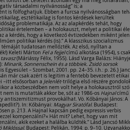
et töltött be. Létezett azonban egy ma még föltáratlan,
gatív társadalmi nyilvánosság” is; a
 is fölfoghatjuk. Ebben a furcsa nyilvánosságban teh
ikailag, esztétikailag is fontos kérdések kerültek
sidóság problematikája. Az az alapkérdés tehát, hogy
litikai értelemben – a holokauszt, melyet a politikai éle
az a kérdés, hogy a következő évtizedekben miként jelen
űen politikai kérdés (is).” A klasszikus szocializmus
témáját tudatosan mellőzték. Az első, nyíltan a
ték!) Keleti Márton
Fel a fejjel
című alkotása (1954), s csa
 tavasz
(Máriássy Félix, 1955). Lásd Varga Balázs: Hiányje
):
Minarik, Sonnenschein és a többiek. Zsidó sorsok
s Egyesület – Szombat, 2001. pp. 24–35. i.h.: p. 26.} Jan
 már csak azért is legitim a fentebb bevezetett etikai
i –itt elsősorban a
Jelenlét
-trilógia első részére gondolo
mikor a közbeszédben nem volt helye a holokausztról szó
t nem is mutatták akkor be, sőt az 1986-os
Hajnal
című
ogy antiszemitizmust provokálhat. Vö. Kőbányai János: A
pedlit?). In: Kőbányai:
Magyar Siratófal
. Budapest:
ösen p. 213. A Hajnal kapcsán pedig expressis verbis
 ezzel kompenzálni?« Hát mit? Lehet, hogy van mit
álni, akik ezeket a halálba küldték.” Lásd Jancsó Mikl
ó Miklóssal
. Budapest: Pelikán, 1994: p. 9–10. Ugyanakko