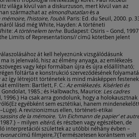
itz világa kívül van a diskurzuson, mert kívül van az
onnan származhat az
elmondhatatlan
és a
 mémoire, l’histoire, l’oubli
. Paris: Ed. du Seuil, 2000. p. 3
máról lásd még White, Hayden: A történeti
White:
A történelem terhe
. Budapest: Osiris – Gond, 1997
g the Limits of Representations// című kötetben jelent
álaszolásához át kell helyeznünk vizsgálódásunk
 ma is jelenvaló, hisz az élmény anyaga, az emlékezés
szöveges vagy képi formában újra és újra előállítható;
 régen föltárta e konstrukció szerveződésének folyamatá
 az így létrejött történetek is mind másképpen festenek
t említem: Bartlett, F. C.:
Az emlékezés. Kísérleti és
 Gondolat, 1985.; és Halbwachs, Maurice:
Les cadres
el, 1996.} Ha csak arra gondolunk, hogy a holokausztnak 
sáról6{Ez egyébként sem esztétikai, hanem mindenekelőt
Lüge). A revizionizmus ellen, történeti-etikai
ssassins de la mémoire. ‘Un Eichmann de papier’ et autr
, 1987.} – milyen
eltérő
, és részben vagy egészében, de
lló interpretációi születtek az utóbbi néhány évben –
etvonat
című filmjeire,7{Természetesen korántsem volt