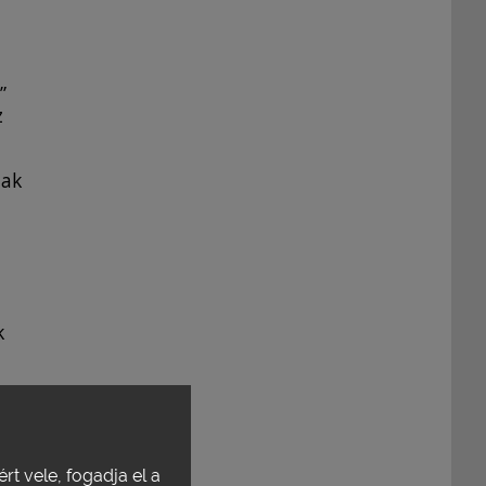
”
z
nak
k
rt vele, fogadja el a
ül