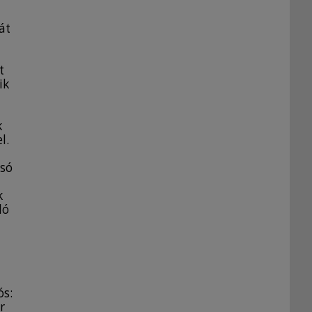
át
t
ik
k
l.
csó
k
ló
ós:
r