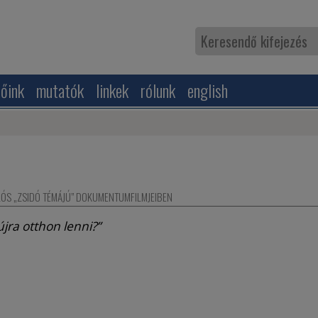
zőink
mutatók
linkek
rólunk
english
KLÓS „ZSIDÓ TÉMÁJÚ” DOKUMENTUMFILMJEIBEN
ra otthon lenni?”