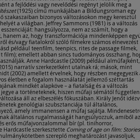
ént a fejlődési vagy nevelődési regényt jelölik meg a
ltészet
(1925) című munkájában a Bildungsroman egy
öző szakaszaiban bizonyos változásokon megy keresztül
 helyét a világban. Jeffrey Sammons (1981) is a változás
y esszenciáját: hangsúlyozza, nem az számít, hogy a
ik, hanem az, hogy transzformációja mindenképpen egy
ről és/vagy fiatalokról szóló filmekre számos elnevezést
d például teenfilm, teenpics, rites de passage filmek,
lt film); emellett abban sincs tudományos összhang, ho
sználják. Anne Hardcastle (2009) például alműfajként,
015) narratív szerkezetként utalnak rá; mások, mint
midt (2002) amellett érvelnek, hogy részben megegyezik 
os életben e fogalom használatát jellemző széttartás
ajának mindkét alapköve – a fiatalság és a változás
 jegye a történeteknek, hiszen műfaji sémától független
áltozása áll az elbeszélés fókuszában. Király Jenőt idéz
netek genológiai szubsztanciája túl általános,
tényező, amely immanensen a műfaj sajátja. Mindenesetr
ájának általános rugalmasságát hangsúlyozzuk, amiből a
s erős műfajvonzalommal bír (pl. tinihorror,
ne Hardcastle szerkesztette
Coming of age on film: Stories
nulmánykötetben szereplő meghatározást javasoljuk,