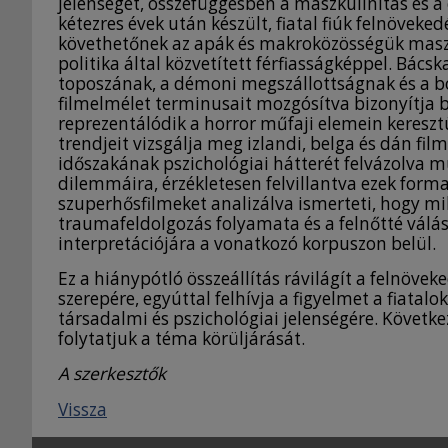
jelenségét, összefüggésben a maszkulinitás és a
kétezres évek után készült, fiatal fiúk felnöveke
követhetőnek az apák és makroközösségük maszk
politika által közvetített férfiasságképpel. Bác
toposzának, a démoni megszállottságnak és a bo
filmelmélet terminusait mozgósítva bizonyítja b
reprezentálódik a horror műfaji elemein keresz
trendjeit vizsgálja meg izlandi, belga és dán fi
időszakának pszichológiai hátterét felvázolva mu
dilemmáira, érzékletesen felvillantva ezek form
szuperhősfilmeket analizálva ismerteti, hogy mi
traumafeldolgozás folyamata és a felnőtté válás 
interpretációjára a vonatkozó korpuszon belül.
Ez a hiánypótló összeállítás rávilágít a felnöve
szerepére, egyúttal felhívja a figyelmet a fiatal
társadalmi és pszichológiai jelenségére. Követk
folytatjuk a téma körüljárását.
A szerkesztők
Vissza