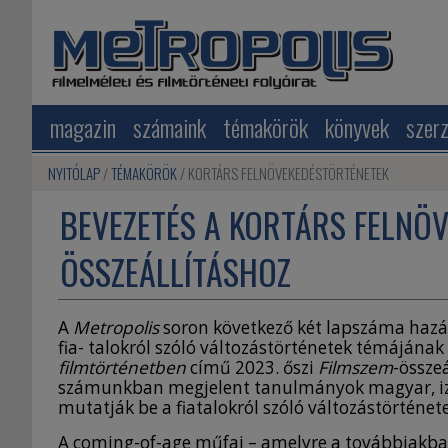
magazin
számaink
témakörök
könyvek
szer
NYITÓLAP
TÉMAKÖRÖK
KORTÁRS FELNÖVEKEDÉSTÖRTÉNETEK
BEVEZETÉS A KORTÁRS FELNÖ
ÖSSZEÁLLÍTÁSHOZ
A
Metropolis
soron következő két lapszáma hazá
fia- talokról szóló változástörténetek témájának
filmtörténetben
című 2023. őszi
Filmszem
-összeá
számunkban megjelent tanulmányok magyar, izla
mutatják be a fiatalokról szóló változástörténete
A coming-of-age műfaj – amelyre a továbbiakba