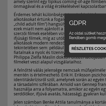
amely szerint egy tipikus coming-of-age filmben 
önmagával és a világ érzékelésével kapcsolatba
Érdemes tehát különbséget tenni aközött, hogy gy
alkotásokat értünk a fogalom alatt. Az első kate
GDPR
„child adult film”) hangsúlyos lehet az erőszak, a
ezek miatt nem ajánlott a fiatal korosztály szám
szerzői filmek esetében vizsgáljuk a coming-of-a
Az oldal sütiket hasz
ifjúsági filmek, míg az utóbbihoz a nem (csak) n
Rendben gomb megn
alkotások modern rendezők kameratöltőtollából
tekintetében sem: például Don Lort
Coming of a
RÉSZLETES COOKI
fiatalnak a nyolc és tizennyolc év kor közöttieket
Philippa Zielfa Maslin doktori disszertációjában 
filmeket veszi alapul vizsgálataihoz.
A felnőtté válás jelensége nemcsak műfajelméle
mentén is értelmezhető. Erik H. Eriksson pszicho
identitáskrízisről szól, amelynek során az egyé
a társadalmi szférában. Arnold van Gennep franc
használja arra a folyamatra, amikor az egyén egy
serdőlőkor, ifjúvá avatás, házasság), gyakran ku
Jelen számban Benke Attila tanulmánya a kortár