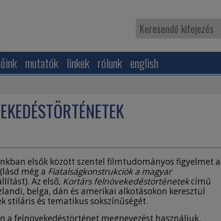
zőink
mutatók
linkek
rólunk
english
VEKEDÉSTÖRTÉNETEK
nkban elsők között szentel filmtudományos figyelmet a
 (lásd még a
Fiatalságkonstrukciók a magyar
llítást). Az első,
Kortárs felnövekedéstörténetek
című
ndi, belga, dán és amerikai alkotásokon keresztül
k stiláris és tematikus sokszínűségét.
n a felnövekedéstörténet megnevezést használjuk,