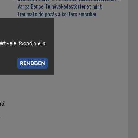
Varga Bence:
Felnövekedéstörténet mint
traumafeldolgozás a kortárs amerikai
szuperhősfilmben
rt vele, fogadja el a
RENDBEN
nd
,