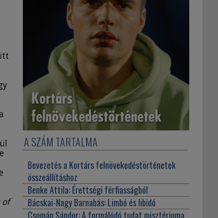
ütt
gy
a
A SZÁM TARTALMA
ül
ve
Bevezetés a Kortárs felnövekedéstörténetek
e
összeállításhoz
z
Benke Attila:
Érettségi férfiasságból
 of
Bácskai-Nagy Barnabás:
Limbó és libidó
Csomán Sándor:
A formálódó tudat misztériuma