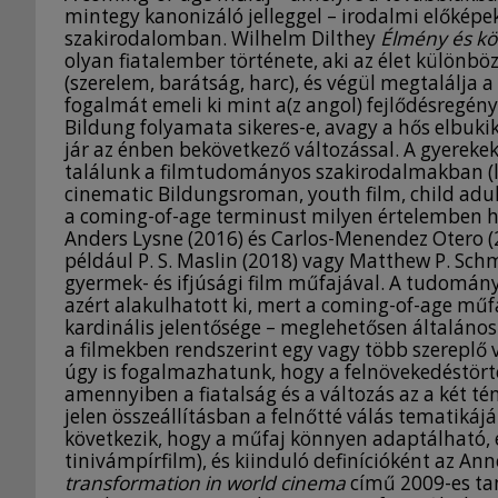
mintegy kanonizáló jelleggel – irodalmi előképek
szakirodalomban. Wilhelm Dilthey
Élmény és kö
olyan fiatalember története, aki az élet különb
(szerelem, barátság, harc), és végül megtalálja a
fogalmát emeli ki mint a(z angol) fejlődésregén
Bildung folyamata sikeres-e, avagy a hős elbuk
jár az énben bekövetkező változással. A gyerekek
találunk a filmtudományos szakirodalmakban (lás
cinematic Bildungsroman, youth film, child adu
a coming-of-age terminust milyen értelemben ha
Anders Lysne (2016) és Carlos-Menendez Otero (2
például P. S. Maslin (2018) vagy Matthew P. Sch
gyermek- és ifjúsági film műfajával. A tudomány
azért alakulhatott ki, mert a coming-of-age műf
kardinális jelentősége – meglehetősen általános
a filmekben rendszerint egy vagy több szereplő v
úgy is fogalmazhatunk, hogy a felnövekedéstörté
amennyiben a fiatalság és a változás az a két 
jelen összeállításban a felnőtté válás tematik
következik, hogy a műfaj könnyen adaptálható, é
tinivámpírfilm), és kiinduló definícióként az An
transformation in world cinema
című 2009-es ta