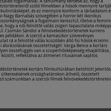
 család fogalmaival. A tanulmány kérdése az, hogy a
déstörténeteiről szóló filmekben a hősök mennyire tartjá
ulinitásképét, és ez mennyire konform a társadalom é
skai-Nagy Barnabás szövegében a horror két ikonikus
szorkányságnak a fogalmain keresztül, illetve a femini
e, hogy a női felnőtté válás zsigeri tapasztalata mikép
tül. Csomán Sándor a felnövekedéstörténetek kurrens
lmes példákon. A szerző a kamaszkor szövevényes
tat rá a felnőtté válás küszöbén álló fiú hősök érzelmi
ai ábrázolásának összetettségét. Varga Bence a kortárs
lyen összefüggés van a szuperhősképesség elsajátítása,
között, reflektálva az átmenet rítusainak sajátos
kedéstörténetek kortárs filmkultúrában betöltött jelentős
ok útkeresésének országhatárokon átívelő, összetett
ező számunkban a szerzői filmek felnövekedéstörténetei