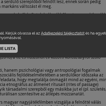
a serdülő szereplőből felnőtt lesz, ennek során pedig
n markáns változást él meg.
ermekekről és fiatalokról szóló filmet vagy nekik szóló
góriába tartozó alkotások egy csoportja esetében (pl.
 szexualitás, az abúzus, a drog, az alkohol, a prostitúció;
ára. Ezzel kapcsolatban lehet az is, hogy a műfaji vagy
ge narratívát: az előbbihez tartozhatnak a gyermek- és
nál. Kérjük olvassa el az
Adatkezelési tájékoztatót
és ha egyeté
ekik készült, hanem róluk szóló kvázi autobiografikus
yomásával.
. Nincs konszenzus a korosztály meghatározásának
ge: Movie and video guide
(1997) című könyvében
E LISTA
 tekinti, a WHO tíz és tizenkilenc év közöttieket, míg
(2018) a tíz és huszonöt év közötti korosztályról szóló
ti, hanem pszichológiai vagy antropológiai fogalmak
szociális fejlődéselméletében a serdülőkor időszaka az
n feladata, hogy megtalálja önmagát mind az egyéni, mi
ia etnográfus az átmenet rítusait (rites of passage)
ik társadalmi szerepből egy másikba jut el (pl. születés
lturálisan szentesítve az átlépés mozzanatát.
s magyar nagyjátékfilmben vizsgálja a felnőtté válás