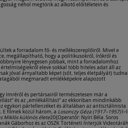
gosság néhol megtörik az alkotó előítéletein és
tek a forradalom fő- és mellékszereplőiről. Mivel e
, megállapítható, hogy a politikusokról, írókról és
k többnyire lényegesen jobbak, mint a forradalomhoz
értelmiségiekről eleve sokkal több hiteles adat áll az
sak jóval árnyaltabb képet (sőt, teljes életpályát) tudna
orgatagából megmaradt emlékképekre alapozott
gy Imréről és pertársairól természetesen már a
ótlást” és az „emlékállítást” az ekkoriban mindinkább
 az egykori pártellenzéket és általában az antisztálinista
. E filmek közül három, a
Losonczy Géza (1917–1957)
I–II
 Miklós különös élete
20{Operatőr: Nyíri Béla. Soros
Hanák Gáborhoz és az OSZK Történeti Interjúk Videotárá