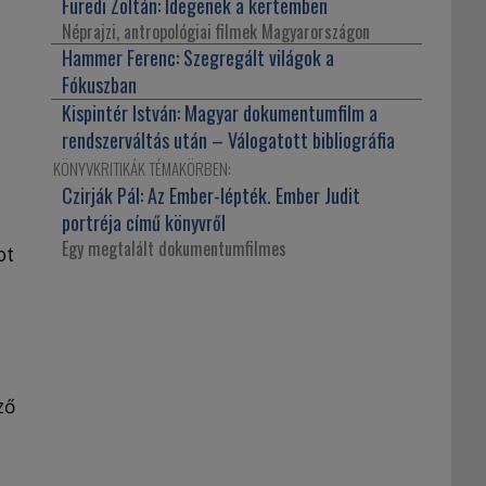
Füredi Zoltán:
Idegenek a kertemben
Néprajzi, antropológiai filmek Magyarországon
Hammer Ferenc:
Szegregált világok a
Fókuszban
Kispintér István:
Magyar dokumentumfilm a
rendszerváltás után – Válogatott bibliográfia
KÖNYVKRITIKÁK TÉMAKÖRBEN:
Czirják Pál:
Az Ember-lépték. Ember Judit
portréja című könyvről
Egy megtalált dokumentumfilmes
ot
ző