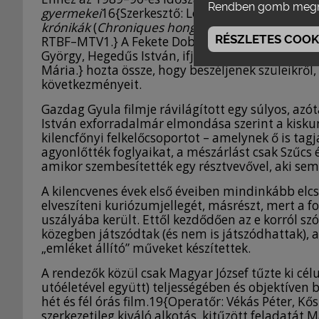
Rendben gomb megn
gyermekei
16{Szerkesztő: Lovas Zoltán. Operatő
krónikák
(
Chroniques hongroises
)17{Operatőr: 
RÉSZLETES COOKI
RTBF–MTV1.} A Fekete Doboz a forradalom idején
György, Hegedűs István, ifj. Komócsin Zoltán, if
Mária.} hozta össze, hogy beszéljenek szüleikről, 
következményeit.
Gazdag Gyula filmje rávilágított egy súlyos, azó
István exforradalmár elmondása szerint a kiskun
kilencfőnyi felkelőcsoportot – amelynek ő is tag
agyonlőtték foglyaikat, a mészárlást csak Szűcs 
amikor szembesítették egy résztvevővel, aki se
A kilencvenes évek első éveiben mindinkább elcsi
elveszíteni kuriózumjellegét, másrészt, mert a 
uszályába került. Ettől kezdődően az e korról 
közegben játszódtak (és nem is játszódhattak), a
„emléket állító” műveket készítettek.
A rendezők közül csak Magyar József tűzte ki cél
utóéletével együtt) teljességében és objektíven 
hét és fél órás film.19{Operatőr: Vékás Péter, K
szerkezetileg kiváló alkotás, kitűzött feladatá