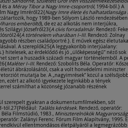
aszti Sándorné, született Gróf Irén visszaemlékezéseiből
l és a
Méray Tibor a Nagy Imre-csoportról
, 1994-ből.} A
lm Nagy Imréről22{
Nagy Imre élete és halhatatlansága 
ozzátartozik, hogy 1989-ben Sólyom László rendezésében
Viharos emberöltő
), de ez az alkotás nem interjúkra,
s Szilágyi Józsefről23{
A cívis forradalmár
. Rendező: Feke
lósról24{
A történelem viharában I–III
. Rendező: Zolnay
nagyobb részben családportré.}. E művek egész életutak
ásával. A szereplők25{A leggyakoribb interjúalany:
} hitelesek, az érdeklődő és jó „ülőképességű” néző sok
ehet szert a huszadik századi magyar történelemből. A p
26{
Maléter I–III
. Rendező: Szobolits Béla. Operatőr: Kősz
 életút ábrázolásától, csak a volt honvédelmi miniszter
 retorziót mutatja be. A „nagyimrések” közül a szélsőjob
n, ezért az alkotó igyekezete leginkább a tények
ikerrel számíthat a közönség józanabb részének
ül szerepelt gyakran a dokumentumfilmekben, sőt
3-tól.27{Például:
Találós kérdések
. Rendező, operatőr:
s Béla Filmstúdió, 1983.,
Miniszterelnökök Magyarország
Operatőr: Zalányi Ferenc. Fórum Film Alapítvány, 1995. E
E rendkívül ellentmondásos életpályáról a legmegrázóbb