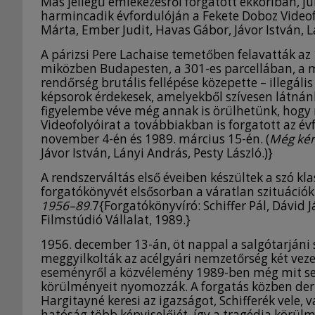
Más jellegű emlékezésről forgatott ekkoriban, j
harmincadik évfordulóján a Fekete Doboz Videof
Márta, Ember Judit, Havas Gábor, Jávor István, L
A párizsi Pere Lachaise temetőben felavatták 
miközben Budapesten, a 301-es parcellában, a mé
rendőrség brutális fellépése közepette – illegá
képsorok érdekesek, amelyekből szívesen látnán
figyelembe véve még annak is örülhetünk, hogy 
Videofolyóirat a továbbiakban is forgatott az é
november 4-én és 1989. március 15-én. (
Még kér
Jávor István, Lányi András, Pesty László.)}
A rendszerváltás első éveiben készültek a szó k
forgatókönyvét elsősorban a váratlan szituációk sz
1956–89
.7{Forgatókönyvíró: Schiffer Pál, Dávi
Filmstúdió Vállalat, 1989.}
1956. december 13-án, öt nappal a salgótarjáni
meggyilkolták az acélgyári nemzetőrség két vezet
eseményről a közvélemény 1989-ben még mit sem
körülményeit nyomozzák. A forgatás közben derül
Hargitayné keresi az igazságot, Schifferék vele, 
hatóság több képviselőjét, így a tragédia körü