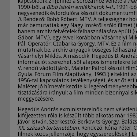
kapcsolódik.21{Ehhez a sorozathoz vehető a
Har
1990-ből, a
Bibó István emlékiratok I–II
., 1991-bő
negyvenedik évfordulóra készült dokumentumfi
II
. Rendező: Bohó Róbert. MTV. A teljességhez h
már bemutattak egy Nagy Imréről szóló filmet (
hanem archív felvételek felhasználására épült.} é
Gábor. MTV.}, egy évvel korábban Vásárhelyi Mik
Pál. Operatőr: Czabarka György. MTV. Ez a film 
mutatnak be, archív anyagok bőséges felhasznál
Vásárhelyi Miklós. A második: Hegedűs B. András.
információt szerezhet, sőt alapos ismeretekre t
V. rendű vádlottjáról, Maléter Pálról készült film
Gyula. Fórum Film Alapítvány, 1993.} eltekint az
1956-tal kapcsolatos tevékenységét, és az őt ért
Maléter jó hírnevét kezdte ki legeredményesebbe
tisztázására irányul: a film minden bizonnyal s
meggyőzésére.
Hegedüs András exminiszterelnök nem véletlen
kifejezetten róla is készült több alkotás már 198
Jávor István. Szerkesztő: Berkovits György. Baláz
XX. századi történetében
. Rendező: Róna Péter. 
filmek közös jellemzője, hogy egyszereplősek.} 