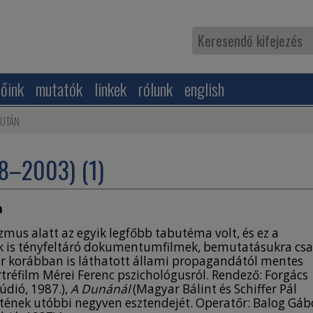
zőink
mutatók
linkek
rólunk
english
 UTÁN
–2003) (1)
n
mus alatt az egyik legfőbb tabutéma volt, és ez a
k is tényfeltáró dokumentumfilmek, bemutatásukra cs
ár korábban is láthatott állami propagandától mentes
tréfilm Mérei Ferenc pszichológusról. Rendező: Forgács
údió, 1987.),
A Dunánál
(Magyar Bálint és Schiffer Pál
életének utóbbi negyven esztendejét. Operatőr: Balog Gáb