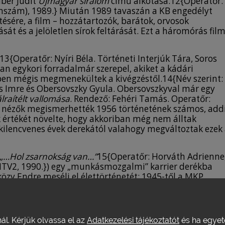
ber Judit
Újmagyar siralom
című alkotása.12{Operatőr:
önszám), 1989.} Miután 1989 tavaszán a KB engedélyt
ésére, a film – hozzátartozók, barátok, orvosok
át és a jelöletlen sírok feltárását. Ezt a háromórás fil
13{Operatőr: Nyíri Béla. Történeti Interjúk Tára, Soros
an egykori forradalmár szerepel, akiket a kádári
ppen mégis megmenekültek a kivégzéstől.14{Név szerint:
cs Imre és Obersovszky Gyula. Obersovszkyval már egy
lraítélt vallomása
. Rendező: Fehéri Tamás. Operatőr:
a nézők megismerhették 1956 történetének számos, add
k értékét növelte, hogy akkoriban még nem álltak
a kilencvenes évek derekától valahogy megváltoztak ezek
„…Hol zsarnokság van…”
15{Operatőr: Horváth Adrienne
V2, 1990.}) egy „munkásmozgalmi” karrier derékba
rközy Endre meséli el élettörténetét: 1945-től a MKP
 bírájává nevezték ki. 1955-ben az igazságügy-miniszter
ő dolgozta ki a statáriális rendeletet. A kivégzésekkel
i, inkább segédmunkásként helyezkedett el.
nál. Kérjük olvassa el az
Adatkezelési tájékoztatót
és ha egyeté
 1991-es film, a Fekete Doboztól
A barikád