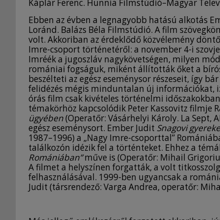
Káplár Ferenc. Hunnia Filmstúdió–Magyar Televí
Ebben az évben a legnagyobb hatású alkotás Emb
Loránd. Balázs Béla Filmstúdió. A film szövegkö
volt. Akkoriban az érdeklődő közvélemény döntő
Imre-csoport történetéről: a november 4-i szov
Imréék a jugoszláv nagykövetségen, milyen módon
romániai fogságuk, miként állították őket a bíró
beszélteti az egész eseménysor részeseit, így bá
felidézés mégis minduntalan új információkat, i
órás film csak kivételes történelmi időszakokba
témakörhöz kapcsolódik Peter Kassovitz filmje R
ügyében
(Operatőr: Vásárhelyi Károly. La Sept, 
egész eseménysort. Ember Judit
Snagovi gyerek
1987–1996) a „Nagy Imre-csoporttal” Romániába
találkozón idézik fel a történteket. Ehhez a té
Romániában”
műve is (Operatőr: Mihail Grigoriu
A filmet a helyszínen forgatták, a volt titkosszol
felhasználásával. 1999-ben ugyancsak a románi
Judit (társrendező: Varga Andrea, operatőr: Mihai