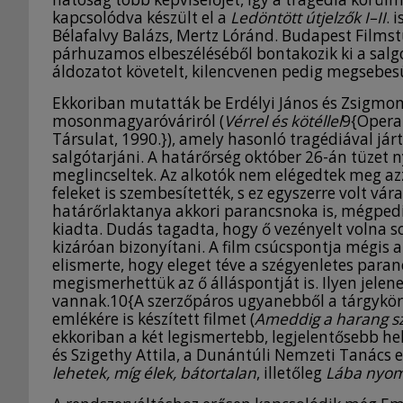
kapcsolódva készült el a
Ledöntött útjelzők I–II
. 
Bélafalvy Balázs, Mertz Lóránd. Budapest Films
párhuzamos elbeszéléséből bontakozik ki a salg
áldozatot követelt, kilencvenen pedig megsebesü
Ekkoriban mutatták be Erdélyi János és Zsigmond
mosonmagyaróváriról (
Vérrel és kötéllel
9{Operat
Társulat, 1990.}), amely hasonló tragédiával járt
salgótarjáni. A határőrség október 26-án tüzet n
meglincseltek. Az alkotók nem elégedtek meg azz
feleket is szembesítették, s ez egyszerre volt vár
határőrlaktanya akkori parancsnoka is, mégpedig
kiadta. Dudás tagadta, hogy ő vezényelt volna 
kizáróan bizonyítani. A film csúcspontja mégis az
elismerte, hogy eleget téve a szégyenletes para
megismerhettük az ő álláspontját is. Ilyen je
vannak.10{A szerzőpáros ugyanebből a tárgykörbő
emlékére is készített filmet (
Ameddig a harang sz
ekkoriban a két legismertebb, legjelentősebb he
és Szigethy Attila, a Dunántúli Nemzeti Tanács el
lehetek, míg élek, bátortalan
, illetőleg
Lába nyomá