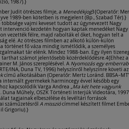
zió, 1987).}
er Judit ötrészes filmje, a
Menedékjog
3{Operatőr: Mer
nyve 1989-ben kötetben is megjelent (Bp., Szabad Tér).}
 többsége vajmi keveset tudott az úgynevezett Nagy
jet intervenció kezdetén hogyan kaptak menedéket Nagy
 vezették félre, majd rabolták el őket, hogyan telt a
ság elé. Az ötrészes filmben az alkotó külön-külön
r a történet fő váza mindig ismétlődik, a személyes
zgalmakat tár elénk. Mindez 1988-ban. Egy ilyen tizene
n tarthat számot jelentősebb közérdeklődésre.4{Ehhez a
ainer M. János szereplésével. A
Nyomozás egy emberrab
ARTE/INA, Duna TV, 1996) helyszínről helyszínre követi az
ek
című alkotásában (Operatőr: Mertz Loránd. BBSA–MT
 internált gyermekek harmincegy évvel később egy
mához kapcsolódik Varga Andrea
„Ma két hete vagyunk
. Duna Műhely, OSZK Történeti Interjúk Videotára, 1997
gálat tagjainak elbeszélése és levéltári források
ai száműzetésről
A misszió
címmel készített filmet Emb
l Grigoriu).}