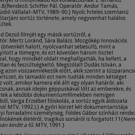
is.8{Rendező: Schiffer Pál. Operatőr: Andor Tamás,
túdió Vállalat–MTV, 1989–90.} Nyolc hiteles szemtanú
ótarjáni sortűz története, amely negyvenhat halálos
ltek.
 Dezső filmjét egy másik sortűzről, a
őr: Mertz Loránd, Sára Balázs. Mozgókép Innovációs
 (ötvenkét halott, nyolcvanhat sebesült), mint a
yitott a tömegre, és ezt követően három tisztet
al, hogy mindkét oldalt meghallgatták, ha kellett, a
atlan és feszültségkeltő. Megszólalt Dudás István, a
 azon visszaemlékezők előtt, akik szerint a tűzparancs
sortüzet, és támadói ezt nem tudták minden kétséget
 volt, amikor kamera elé állt egy olyan határőr, aki
ncsnak, annak idején géppuskával lőtt az emberekre, és
lenetek a későbbi dokumentumfilmekben nemigen
l, Varga Erzsébet főiskolás, a sortűz egyik áldozata
ól
. MTV, 1992.).} A győri körzet két dokumentaristája
lyi forradalmi személyiség, Földes Gábor színházi rende
nökének életéről, tragikus sorsáról is forgatott.11{
Nem
n kinőtt a fű
. MTV, 1991.}