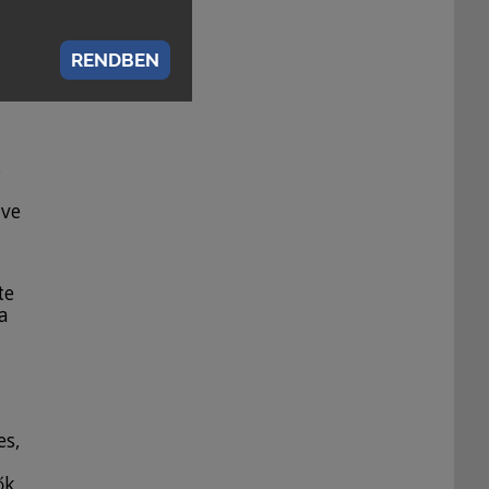
ar
RENDBEN
s
tve
te
a
es,
ők