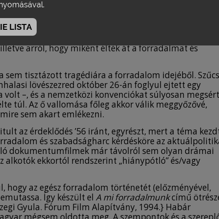
yomásával.
r: Mencseli Tibor.} és Gazdag Gyula rendezésében a
Magy
Szabó Gábor. Francia–magyar koprodukció, RAI3–RTSR–
E LISTA
 a „barikád” két oldalán állók gyermekeit18{Földes
j. Marosán György, Mécs Mónika, Rosdi Pál, Vásárhelyi
illetve arról, hogy miként élték át a forradalmat és
ta sem tisztázott tragédiára a forradalom idejéből. Szűc
halasi lövészezred október 26-án foglyul ejtett egy
ja volt –, és a nemzetközi konvenciókat súlyosan megsér
élte túl. Az ő vallomása főleg akkor válik meggyőzővé,
mmire sem akart emlékezni.
tult az érdeklődés ’56 iránt, egyrészt, mert a téma kezd
forradalom és szabadságharc kérdésköre az aktuálpolitik
szóló dokumentumfilmek már távolról sem olyan drámai
z alkotók ekkortól rendszerint „hiánypótló” és/vagy
ul, hogy az egész forradalom történetét (előzményével,
bemutassa. Így készült el
A mi forradalmunk
című ötrész
őszegi Gyula. Fórum Film Alapítvány, 1994.} Habár
t Magyar mégsem oldotta meg. A szempontok és a szerepl