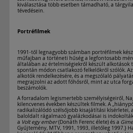
kiválasztása több esetben támadható, a tárgyila
tévedésein.
Portréfilmek
1991-től legnagyobb számban portréfilmek készül
műfajban a történeti hűség a legfontosabb mérce
általában az értelmiségiekről készült alkotáso
spontán módon csatlakozó felkelőkről szólók. Az 
alkotók rendelkezésére, és a megszólaló pályatár
megrajzolni az adott főhősről, mint az utca f
beszámolók.
A forradalom legismertebb személyiségeiről, Na
kilencvenes években készültek filmek. A „hiányp
radikalizálódó szélsőjobb kisajátítási kísérletei,
baloldalt rágalmazó gyalázkodásai is indokolták
a
Volt egy ember
(Donáth Ferenc élete) és a
Gimes
Gyűjtemény, MTV, 1991, 1993, illetőleg 1997.} 