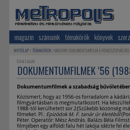
magazin
számaink
témakörök
könyvek
szer
NYITÓLAP
TÉMAKÖRÖK
MAGYAR DOKUMENTUMFILM A RENDSZERVÁLTÁS
Eörsi László
DOKUMENTUMFILMEK ‘56 (1988
Dokumentumfilmek a szabadság bűvöletébe
Közismert, hogy az 1956-os forradalom a kádáriz
filmgyártásban is megmutatkozott. Ha készülte
1988-tól kerülhetett sor.2{Szűkebb közönség m
filmeket. Pl.:
Epizódok M. F. tanár úr életéből
(Por
Péter. Operatőr: Mész András. Balázs Béla Filmst
filmjében egy alföldi falu hét lakója idézte fel 