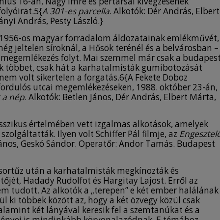
únius 16-án, Nagy Imre és pertársai kivégzésének
olyóirat.5{
A 301-es parcella
. Alkotók: Dér András, Elbert
ányi András, Pesty László.}
az 1956-os magyar forradalom áldozatainak emlékművét,
g jeltelen síroknál, a Hősök terénél és a belvárosban –
lis megemlékezés folyt. Mai szemmel már csak a budapest
k többet, csak hát a karhatalmisták gumibotozását
nem volt sikertelen a forgatás.6{A Fekete Doboz
vfordulós utcai megemlékezéseken, 1988. október 23-án,
 a nép
. Alkotók: Betlen János, Dér András, Elbert Márta,
lasszikus értelmében vett izgalmas alkotások, amelyek
olgáltatták. Ilyen volt Schiffer Pál filmje, az
Engesztel
d János, Geskó Sándor. Operatőr: Andor Tamás. Budapest
 sortűz után a karhatalmisták megkínozták és
őjét, Hadady Rudolfot és Hargitay Lajost. Erről az
 tudott. Az alkotók a „terepen” e két ember halálának
 ki többek között az, hogy a két özvegy közül csak
valamint két lányával keresik fel a szemtanúkat és a
lményei is mindinkább körvonalazódnak. E témához