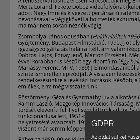
A rendszerváltáshoz erősen kapcsolódik még Em
Mertz Loránd. Fekete Doboz Videofolyóirat (kül
adott Nagy Imre és kivégzett pertársai újratemet
bevonásával – végigköveti a holttestek exhumálás
ma már nem sokan néznék végig.
Zsombolyai János opusában (
Halálraítéltek 1956
Gyűjtemény, Budapest Filmstúdió, 1990.}) öt oly
igazságszolgáltatás halálra ítélt, ám valamiké
Dobrosi Lajos, Fónay Jenő, Márton Erzsébet, Mé
évvel korábban is készült egy riportfilm (
Egy halá
Máriássy Ferenc. MTV, 1989).} Elmondásaikból 
szinte ismeretlen epizódját. A visszaemlékezése
rendelkezésünkre a levéltári források. Később, 
emlékek, erre még visszatérünk.
Böszörményi Géza és Gyarmathy Lívia alkotása (
Ramm László. Mozgókép Innovációs Társaság–MT
törését eleveníti fel. Ilyet sem láttunk addig. Sá
funkcionáriusa lett, 1951-ben a Katonai Bíróság
GDPR
helyettesévé avanzsált. 1956. november 4-e után 
viszont már semmiképpen nem tudott azonosuln
Az oldal sütiket hasz
Ehhez az 1989–90-es időszakhoz kapcsolódik két