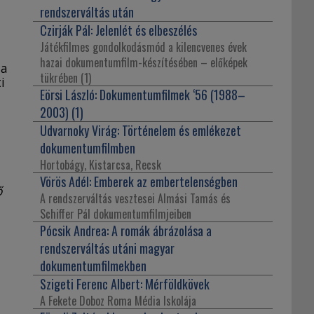
rendszerváltás után
Czirják Pál:
Jelenlét és elbeszélés
Játékfilmes gondolkodásmód a kilencvenes évek
hazai dokumentumfilm-készítésében – előképek
 a
tükrében (1)
i
Eörsi László:
Dokumentumfilmek ‘56 (1988–
2003) (1)
Udvarnoky Virág:
Történelem és emlékezet
dokumentumfilmben
Hortobágy, Kistarcsa, Recsk
Vörös Adél:
Emberek az embertelenségben
ő
A rendszerváltás vesztesei Almási Tamás és
Schiffer Pál dokumentumfilmjeiben
Pócsik Andrea:
A romák ábrázolása a
rendszerváltás utáni magyar
dokumentumfilmekben
Szigeti Ferenc Albert:
Mérföldkövek
A Fekete Doboz Roma Média Iskolája