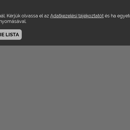
ink
témakörök
könyvek
szerzőink
mutatók
linkek
nál. Kérjük olvassa el az
Adatkezelési tájékoztatót
és ha egyeté
yomásával.
E LISTA