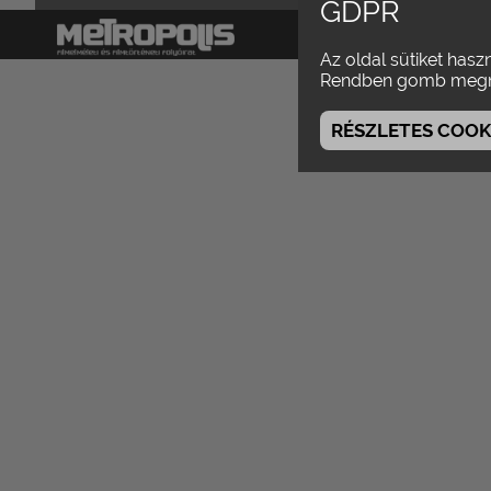
GDPR
magazin
száma
Az oldal sütiket hasz
Rendben gomb megn
RÉSZLETES COOKI