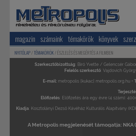
magazin
számaink
témakörök
könyvek
szer
NYITÓLAP
TÉMAKÖRÖK
ÉSZLELÉS ÉS MEGÉRTÉS A FILMBEN
Szerkesztőbizottság
: Bíró Yvette / Gelencsér Gábo
Felelős szerkesztő
: Vajdovich Györg
E-mail:
metropolis [kukac] metropolis.org.hu •
T
Terjeszté
Előfizetés
: Előfizetés ára egy évre (4 szám): 400
Kiadja
: Kosztolányi Dezső Kávéház Kulturális Alapítvány (KDK
A Metropolis megjelenését támogatja: NKA (Ne