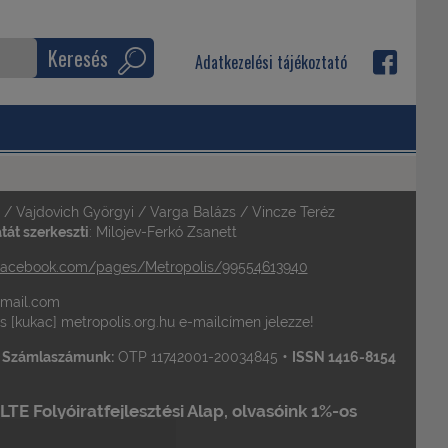
Keresés
Adatkezelési tájékoztató
a / Vajdovich Györgyi / Varga Balázs / Vincze Teréz
át szerkeszti
: Milojev-Ferkó Zsanett
acebook.com/pages/Metropolis/99554613940
 gmail.com
is [kukac] metropolis.org.hu e-mailcímen jelezze!
•
•
Számlaszámunk:
OTP 11742001-20034845
ISSN 1416-8154
TE Folyóiratfejlesztési Alap, olvasóink 1%-os