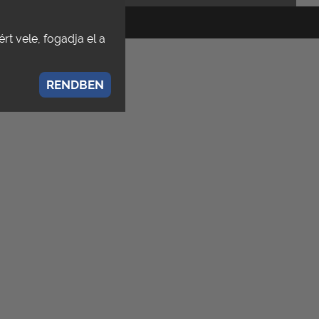
rólunk
english
rt vele, fogadja el a
RENDBEN