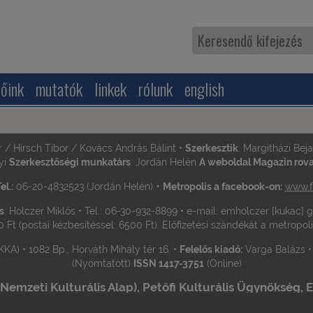
zőink
mutatók
linkek
rólunk
english
r / Hirsch Tibor / Kovács András Bálint •
Szerkesztik
: Margitházi Bej
yi
Szerkesztőségi munkatárs
: Jordán Helén
A weboldal Magazin rovat
•
el.:
06-20-4832523 (Jordán Helén)
Metropolis a facebook-on:
www.f
s
: Holczer Miklós • Tel.: 06-30-932-8899 • e-mail: emholczer [kukac]
0 Ft (postai kézbesítéssel: 6500 Ft). Előfizetési szándékát a metropol
KA) • 1082 Bp., Horváth Mihály tér 16. •
Felelős kiadó:
Varga Balázs 
(Nyomtatott)
ISSN 1417-3751
(Online)
mzeti Kulturális Alap), Petőfi Kulturális Ügynökség, EL
felajánlásaikkal