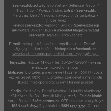
Szerkesztőbizottság
: Bíró Yvette / Gelencsér Gábor /
Hirsch Tibor / Kovács András Bálint •
Szerkesztik
:
Margitházi Beja / Vajdovich Györgyi / Varga Balázs /
Vincze Teréz
Felelős szerkesztő
: Vajdovich Györgyi
Szerkesztőségi
munkatárs
: Jordán Helén
A weboldal Magazin rovatát
szerkeszti
: Milojev-Ferkó Zsanett
E-mail:
metropolis [kukac] metropolis.org.hu •
Tel.:
06-20-
•
4832523 (Jordán Helén)
Metropolis a facebook-on:
www.facebook.com/pages/Metropolis/99554613940
Terjesztés
: Holczer Miklós • Tel.: 06-30-932-8899 • e-mail:
emholczer [kukac] gmail.com
Előfizetés
: Előfizetés ára egy évre (4 szám): 4000 Ft (postai
kézbesítéssel: 6500 Ft). Előfizetési szándékát a metropolis
[kukac] metropolis.org.hu e-mailcímen jelezze!
Kiadja
: Kosztolányi Dezső Kávéház Kulturális Alapítvány
(KDKKA) • 1082 Bp., Horváth Mihály tér 16. •
Felelős kiadó:
•
Varga Balázs •
Számlaszámunk:
OTP 11742001-20034845
ISSN 1416-8154
(Nyomtatott)
ISSN 1417-3751
(Online)