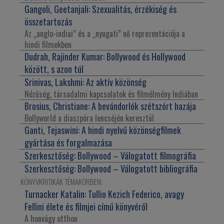
Gangoli, Geetanjali:
Szexualitás, érzékiség és
összetartozás
Az „anglo-indiai” és a „nyugati” nő reprezentációja a
hindi filmekben
Dudrah, Rajinder Kumar:
Bollywood és Hollywood
között, s azon túl
Srinivas, Lakshmi:
Az aktív közönség
Nézőség, társadalmi kapcsolatok és filmélmény Indiában
Brosius, Christiane:
A bevándorlók szétszórt hazája
Bollyworld a diaszpóra lencséjén keresztül
Ganti, Tejaswini:
A hindi nyelvű közönségfilmek
gyártása és forgalmazása
Szerkesztőség:
Bollywood – Válogatott filmográfia
Szerkesztőség:
Bollywood – Válogatott bibliográfia
KÖNYVKRITIKÁK TÉMAKÖRBEN:
Turnacker Katalin:
Tullio Kezich Federico, avagy
Fellini élete és filmjei című könyvéről
A honvágy otthon