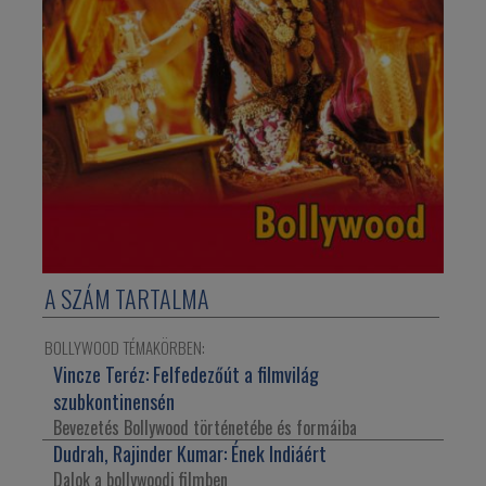
A SZÁM TARTALMA
BOLLYWOOD TÉMAKÖRBEN:
Vincze Teréz:
Felfedezőút a filmvilág
szubkontinensén
Bevezetés Bollywood történetébe és formáiba
Dudrah, Rajinder Kumar:
Ének Indiáért
Dalok a bollywoodi filmben