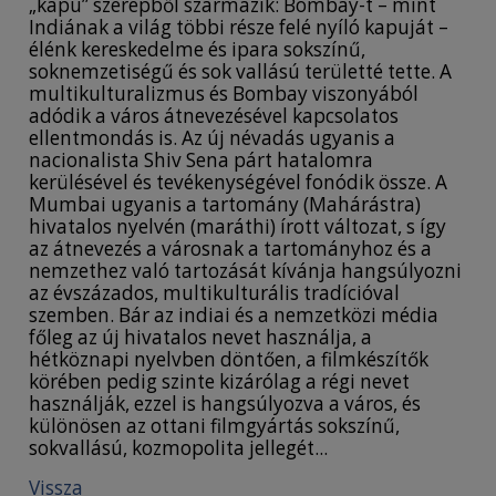
„kapu” szerepből származik: Bombay-t – mint
Indiának a világ többi része felé nyíló kapuját –
élénk kereskedelme és ipara sokszínű,
soknemzetiségű és sok vallású területté tette. A
multikulturalizmus és Bombay viszonyából
adódik a város átnevezésével kapcsolatos
ellentmondás is. Az új névadás ugyanis a
nacionalista Shiv Sena párt hatalomra
kerülésével és tevékenységével fonódik össze. A
Mumbai ugyanis a tartomány (Mahárástra)
hivatalos nyelvén (maráthi) írott változat, s így
az átnevezés a városnak a tartományhoz és a
nemzethez való tartozását kívánja hangsúlyozni
az évszázados, multikulturális tradícióval
szemben. Bár az indiai és a nemzetközi média
főleg az új hivatalos nevet használja, a
hétköznapi nyelvben döntően, a filmkészítők
körében pedig szinte kizárólag a régi nevet
használják, ezzel is hangsúlyozva a város, és
különösen az ottani filmgyártás sokszínű,
sokvallású, kozmopolita jellegét...
Vissza