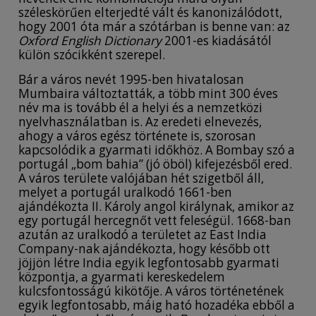
széleskörűen elterjedté vált és kanonizálódott,
hogy 2001 óta már a szótárban is benne van: az
Oxford English Dictionary
2001-es kiadásától
külön szócikként szerepel.
Bár a város nevét 1995-ben hivatalosan
Mumbaira változtatták, a több mint 300 éves
név ma is tovább él a helyi és a nemzetközi
nyelvhasználatban is. Az eredeti elnevezés,
ahogy a város egész története is, szorosan
kapcsolódik a gyarmati időkhöz. A Bombay szó a
portugál „bom bahia” (jó öböl) kifejezésből ered.
A város területe valójában hét szigetből áll,
melyet a portugál uralkodó 1661-ben
ajándékozta II. Károly angol királynak, amikor az
egy portugál hercegnőt vett feleségül. 1668-ban
azután az uralkodó a területet az East India
Company-nak ajándékozta, hogy később ott
jöjjön létre India egyik legfontosabb gyarmati
központja, a gyarmati kereskedelem
kulcsfontosságú kikötője. A város történetének
egyik legfontosabb, máig ható hozadéka ebből a