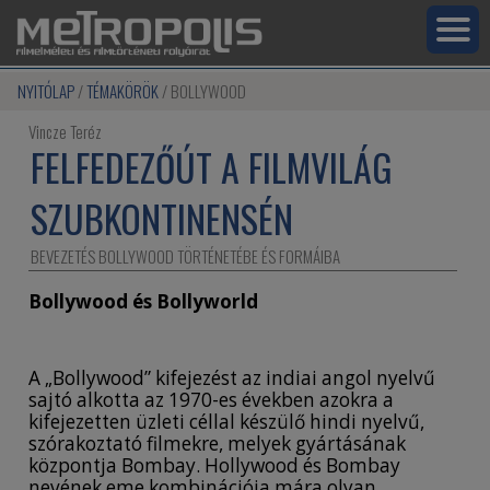
NYITÓLAP
TÉMAKÖRÖK
BOLLYWOOD
Vincze Teréz
FELFEDEZŐÚT A FILMVILÁG
SZUBKONTINENSÉN
BEVEZETÉS BOLLYWOOD TÖRTÉNETÉBE ÉS FORMÁIBA
Bollywood és Bollyworld
A „Bollywood” kifejezést az indiai angol nyelvű
sajtó alkotta az 1970-es években azokra a
kifejezetten üzleti céllal készülő hindi nyelvű,
szórakoztató filmekre, melyek gyártásának
központja Bombay. Hollywood és Bombay
nevének eme kombinációja mára olyan