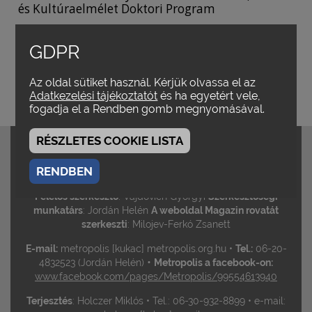
és Kultúraelmélet Doktori Program
A SZERZŐ MŰVEI
GDPR
Parentifikáció és infantilizmus
Az oldal sütiket használ. Kérjük olvassa el az
Az imaginatív (ön)felszabadítás esztétikai és
Adatkezelési tájékoztatót
és ha egyetért vele,
interpretációs praxisa
fogadja el a Rendben gomb megnyomásával.
RÉSZLETES COOKIE LISTA
Szerkesztőbizottság
: Bíró Yvette / Gelencsér Gábor /
Hirsch Tibor / Kovács András Bálint •
Szerkesztik
:
Margitházi Beja / Vajdovich Györgyi / Varga Balázs /
RENDBEN
Vincze Teréz
Felelős szerkesztő
: Vajdovich Györgyi
Szerkesztőségi
munkatárs
: Jordán Helén
A weboldal Magazin rovatát
szerkeszti
: Milojev-Ferkó Zsanett
E-mail:
metropolis [kukac] metropolis.org.hu •
Tel.:
06-20-
•
4832523 (Jordán Helén)
Metropolis a facebook-on:
www.facebook.com/pages/Metropolis/99554613940
Terjesztés
: Holczer Miklós • Tel.: 06-30-932-8899 • e-mail: