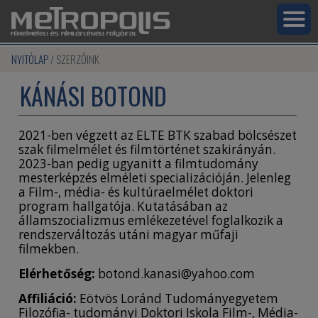
NYITÓLAP
SZERZŐINK
KÁNÁSI BOTOND
2021-ben végzett az ELTE BTK szabad bölcsészet
szak filmelmélet és filmtörténet szakirányán.
2023-ban pedig ugyanitt a filmtudomány
mesterképzés elméleti specializációján. Jelenleg
a Film-, média- és kultúraelmélet doktori
program hallgatója. Kutatásában az
államszocializmus emlékezetével foglalkozik a
rendszerváltozás utáni magyar műfaji
filmekben.
Elérhetőség:
botond.kanasi@yahoo.com
Affiliáció:
Eötvös Loránd Tudományegyetem
Filozófia- tudományi Doktori Iskola Film-, Média-