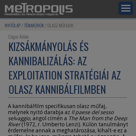
NYITÓLAP
TÉMAKÖRÖK
OLASZ MŰFAJOK
Csiger Ádám
KIZSÁKMÁNYOLÁS ÉS
KANNIBALIZÁLÁS: AZ
EXPLOITATION STRATÉGIÁI AZ
OLASZ KANNIBÁLFILMBEN
A kannibálfilm specifikusan olasz műfaj,
melynek nyitó darabja az
Il paese del sesso
selvaggio
, angol címén a
The Man from the Deep
River
(1972, r. Umberto Lenzi). Külön tanulmányt
érdemelne annak a meghatározása, kihalt-e ez a