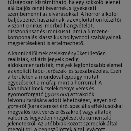
túlságosan kiszámítható, ha egy sokkoló jelenet
alá baljós zenét kevernek, s igyekezett
szembemenni az elvárásokkal. A horror alkotói
baljós zenét használnak, az exploitation készítői
viszont cinikus, morbid hangvételűt,
disszonánsat és ironikusat, ami a filmzene-
komponálás klasszikus hollywoodi szabályainak
megsértéseként is értelmezhető.
A kannibálfilmek cselekményüket illetően
realisták, stiláris jegyeik pedig
áldokumentaristák, melyek legfontosabb elemei
az explicit tabu-, erőszak- és szexábrázolás. Ezen
a területen a mondóval éppúgy mutat
egyezéseket a műfaj, mint a horrorral. A
kannibálfilmek cselekménye véres és
gyomorforgató (
gross out
) attrakciók
felvonultatására adott lehetőséget, legyen szó
gore
-ról (karaktereket érő, speciális effektusokkal
megvalósított véres erőszakról) vagy állatok
valódi és kegyetlen megölését dokumentáló
jelenetekről. Az utóbbiak között szereplők által
megölt (pl. a bennszülöttek által levágott,