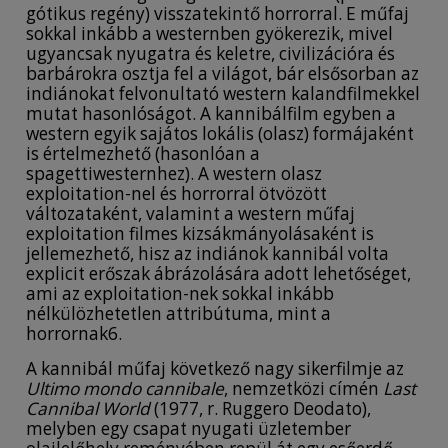
gótikus regény) visszatekintő horrorral. E műfaj
sokkal inkább a westernben gyökerezik, mivel
ugyancsak nyugatra és keletre, civilizációra és
barbárokra osztja fel a világot, bár elsősorban az
indiánokat felvonultató western kalandfilmekkel
mutat hasonlóságot. A kannibálfilm egyben a
western egyik sajátos lokális (olasz) formájaként
is értelmezhető (hasonlóan a
spagettiwesternhez). A western olasz
exploitation-nel és horrorral ötvözött
változataként, valamint a western műfaj
exploitation filmes kizsákmányolásaként is
jellemezhető, hisz az indiánok kannibál volta
explicit erőszak ábrázolására adott lehetőséget,
ami az exploitation-nek sokkal inkább
nélkülözhetetlen attribútuma, mint a
horrornak6.
A kannibál műfaj következő nagy sikerfilmje az
Ultimo mondo cannibale
, nemzetközi címén
Last
Cannibal World
(1977, r. Ruggero Deodato),
melyben egy csapat nyugati üzletember