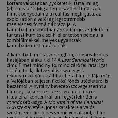
kortárs valóságban gyökerezik, tartalmilag
(ál)realista.13 Míg a természetfelettiről szóló
filmek bonyodalma a realitás megingása, az
exploitation a valóság legextrémebb
megjelenési formáit ábrázolja. A
kannibálfilmekből hiányzik a természetfeletti, a
fantasztikum és a sci-fi, ellentétben például a
zombifilmekkel, melyek ugyancsak
kannibalizmust ábrázolnak.
A kannibálfilm Olaszországban, a neorealizmus
hazájában alakult ki.14 A
Last Cannibal World
című filmet mind nyitó, mind záró feliratai igaz
történetnek, illetve valós események
rekonstrukciójának állítják be: a film kódája még
a (valójában teljesen fikciós) főhős utóéletéről is
beszámol. A nyitány bevezető szövege szerint a
film egy „kőkorszaki törzs ceremóniáira és
rituáléira” koncentrál, ami egyértelműen a
mondo
öröksége. A
Mountain of the Cannibal
God
szektavezére, Jonas karaktere a valós
szektavezér, Jim Jones személyén alapul, a film
pedig az ő hírhedtségét zsákmányolja ki (Jones