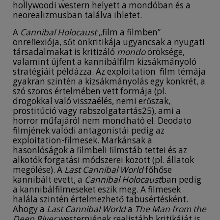
hollywoodi western helyett a mondóban és a
neorealizmusban találva ihletet.
A
Cannibal Holocaust
„film a filmben”
önreflexiója, sőt önkritikája ugyancsak a nyugati
társadalmakat is kritizáló
mondo
öröksége,
valamint újfent a kannibálfilm kizsákmányoló
stratégiáit példázza. Az exploitation film témája
gyakran szintén a kizsákmányolás egy konkrét, a
szó szoros értelmében vett formája (pl.
drogokkal való visszaélés, nemi erőszak,
prostitúció vagy rabszolgatartás25), ami a
horror műfajáról nem mondható el. Deodato
filmjének valódi antagonistái pedig az
exploitation-filmesek. Markánsak a
hasonlóságok a filmbeli filmstáb tettei és az
alkotók forgatási módszerei között (pl. állatok
megölése). A
Last Cannibal World
főhőse
kannibált evett, a
Cannibal Holocaust
ban pedig
a kannibálfilmeseket eszik meg. A filmesek
halála szintén értelmezhető tabusértésként.
Ahogy a
Last Cannibal World
a
The Man from the
Deep River
westernjének realistább kritikáját is