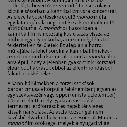
sokkoló, tabusértőnek számító törzsi szokásai
közül elsősorban a kannibalizmusra koncentrál.
Az eleve tabusértésekre épülő
mondo
műfaj
egyik tabujának megdöntése a kannibálfilm fő
attribútuma. A
mondó
hoz hasonlóan a
kannibálfilm is nosztalgikus utazás vissza az
időben egy olyan korba, amikor még léteztek
felderítetlen területek. Ez alapján a horror
műfajába is lehet sorolni a kannibálfilmeket –
azonban mind a kannibál-, mind a
mondo-
film
arra épül, hogy a jelenben gyakorolt kőkorszaki
életmódot ábrázol, ebből az ellentmondásból
fakad a sokkértéke.
A kannibálfilmekben a törzsi szokások
barbarizmusa eltörpül a fehér ember (legyen az
egy szektavezér vagy opportunista üzletember)
bűnei mellett, mely gyakran visszaélés, a
természeti erőforrások és népek tényleges
kizsákmányolása. Az aszfaltdzsungel nem
kevésbé elvadult hely, mint az esőerdő. Mindez a
mondo
film öröksége, melyek a nyugati világ