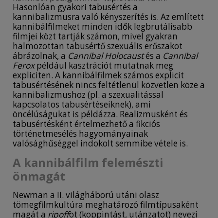
Hasonlóan gyakori tabusértés a
kannibalizmusra való kényszerítés is. Az említett
kannibálfilmeket minden idők legbrutálisabb
filmjei közt tartják számon, mivel gyakran
halmozottan tabusértő szexuális erőszakot
ábrázolnak, a
Cannibal Holocaust
és a
Cannibal
Ferox
például kasztrációt mutatnak meg
expliciten. A kannibálfilmek számos explicit
tabusértésének nincs feltétlenül közvetlen köze a
kannibalizmushoz (pl. a szexualitással
kapcsolatos tabusértéseiknek), ami
öncélúságukat is példázza. Realizmusként és
tabusértésként értelmezhető a fikciós
történetmesélés hagyományainak
valósághűséggel indokolt semmibe vétele is.
A kannibálfilm felemészti
önmagát
Newman a II. világháború utáni olasz
tömegfilmkultúra meghatározó filmtípusaként
magát a
ripoff
ot (koppintást, utánzatot) nevezi