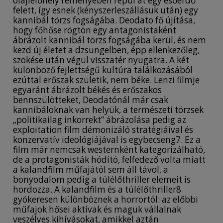
olajlelőhely reményében repül át egy esőerdő
felett, így esnek (kényszerleszállásuk után) egy
kannibál törzs fogságába. Deodato fő újítása,
hogy főhőse rögtön egy antagonistaként
ábrázolt kannibál törzs fogságába kerül, és nem
kezd új életet a dzsungelben, épp ellenkezőleg,
szökése után végül visszatér nyugatra. A két
különböző fejlettségű kultúra találkozásából
ezúttal erőszak születik, nem béke. Lenzi filmje
egyaránt ábrázolt békés és erőszakos
bennszülötteket, Deodatónál már csak
kannibáloknak van helyük, a természeti törzsek
„politikailag inkorrekt” ábrázolása pedig az
exploitation film démonizáló stratégiáival és
konzervatív ideológiájával is egybecseng7. Ez a
film már nemcsak westernként kategorizálható,
de a protagonisták hódító, felfedező volta miatt
a kalandfilm műfajától sem áll távol, a
bonyodalom pedig a túlélőthriller elemeit is
hordozza. A kalandfilm és a túlélőthriller8
gyökeresen különböznek a horrortól: az előbbi
műfajok hősei aktívak és maguk vállalnak
veszélyes kihívásokat, amikkel aztán