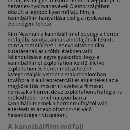
műfaj, és ha igen, mikorra tehető a végpontja. A
hetvenes-nyolcvanas évek Olaszországában
készült a legtöbb ilyen műfajú film, a
kannibálfilm hanyatlása pedig a nyolcvanas
évek végére tehető.
Kim Newman a kannibálfilmet éppúgy a horror
műfajába sorolja, annak alműfajának tekinti,
mint a zombifilmet.1 Az exploitation film
kutatásának az utóbbi években való
fellendülésével egyre gyakoribb, hogy a
kannibálfilmet exploitation-ként2, illetve
exploitation és horror metszeteként
kategorizálják, viszont a szakirodalomban
továbbra is alulreprezentált és alulértékelt az a
megközelítés, miszerint ezeket a filmeket
nemcsak a horror, de az exploitation stratégiái is
működtetik. Tanulmányomban a
kannibálfilmeknek a horror műfajától való
eltéréseit és az exploitation-nel való
hasonlóságait vizsgálom.
A kannibálfilm műfaji