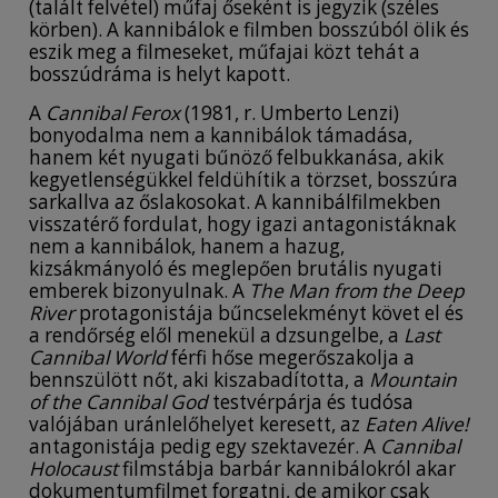
(talált felvétel) műfaj őseként is jegyzik (széles
körben). A kannibálok e filmben bosszúból ölik és
eszik meg a filmeseket, műfajai közt tehát a
bosszúdráma is helyt kapott.
A
Cannibal Ferox
(1981, r. Umberto Lenzi)
bonyodalma nem a kannibálok támadása,
hanem két nyugati bűnöző felbukkanása, akik
kegyetlenségükkel feldühítik a törzset, bosszúra
sarkallva az őslakosokat. A kannibálfilmekben
visszatérő fordulat, hogy igazi antagonistáknak
nem a kannibálok, hanem a hazug,
kizsákmányoló és meglepően brutális nyugati
emberek bizonyulnak. A
The Man from the Deep
River
protagonistája bűncselekményt követ el és
a rendőrség elől menekül a dzsungelbe, a
Last
Cannibal World
férfi hőse megerőszakolja a
bennszülött nőt, aki kiszabadította, a
Mountain
of the Cannibal God
testvérpárja és tudósa
valójában uránlelőhelyet keresett, az
Eaten Alive!
antagonistája pedig egy szektavezér. A
Cannibal
Holocaust
filmstábja barbár kannibálokról akar
dokumentumfilmet forgatni, de amikor csak