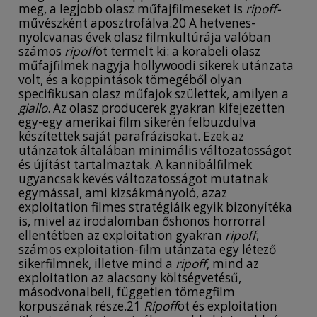
meg, a legjobb olasz műfajfilmeseket is
ripoff-
művészként aposztrofálva.20 A hetvenes-
nyolcvanas évek olasz filmkultúrája valóban
számos
ripoff
ot termelt ki: a korabeli olasz
műfajfilmek nagyja hollywoodi sikerek utánzata
volt, és a koppintások tömegéből olyan
specifikusan olasz műfajok születtek, amilyen a
giallo
. Az olasz producerek gyakran kifejezetten
egy-egy amerikai film sikerén felbuzdulva
készítettek saját parafrázisokat. Ezek az
utánzatok általában minimális változatosságot
és újítást tartalmaztak. A kannibálfilmek
ugyancsak kevés változatosságot mutatnak
egymással, ami kizsákmányoló, azaz
exploitation filmes stratégiáik egyik bizonyítéka
is, mivel az irodalomban őshonos horrorral
ellentétben az exploitation gyakran
ripoff
,
számos exploitation-film utánzata egy létező
sikerfilmnek, illetve mind a
ripoff
, mind az
exploitation az alacsony költségvetésű,
másodvonalbeli, független tömegfilm
korpuszának része.21
Ripoff
ot és exploitation