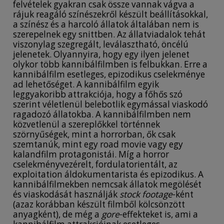
felvételek gyakran csak össze vannak vágva a
rájuk reagáló színészekről készült beállításokkal,
a színész és a harcoló állatok általában nem is
szerepelnek egy snittben. Az állatviadalok tehát
viszonylag szegregált, leválasztható, öncélú
jelenetek. Olyannyira, hogy egy ilyen jelenet
olykor több kannibálfilmben is felbukkan. Erre a
kannibálfilm esetleges, epizodikus cselekménye
ad lehetőséget. A kannibálfilm egyik
leggyakoribb attrakciója, hogy a főhős szó
szerint véletlenül belebotlik egymással viaskodó
ragadozó állatokba. A kannibálfilmben nem
közvetlenül a szereplőkkel történnek
szörnyűségek, mint a horrorban, ők csak
szemtanúk, mint egy road movie vagy egy
kalandfilm protagonistái. Míg a horror
cselekményvezérelt, fordulatorientált, az
exploitation áldokumentarista és epizodikus. A
kannibálfilmekben nemcsak állatok megölését
és viaskodását használják
stock footage
-ként
(azaz korábban készült filmből kölcsönzött
anyagként), de még a
gore
-effekteket is, ami a