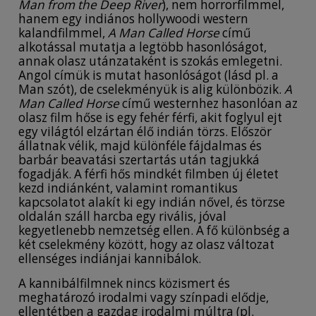
Man from the Deep River
), nem horrorfilmmel,
hanem egy indiános hollywoodi western
kalandfilmmel,
A
Man Called Horse
című
alkotással mutatja a legtöbb hasonlóságot,
annak olasz utánzataként is szokás emlegetni.
Angol címük is mutat hasonlóságot (lásd pl. a
Man szót), de cselekményük is alig különbözik.
A
Man Called Horse
című westernhez hasonlóan az
olasz film hőse is egy fehér férfi, akit foglyul ejt
egy világtól elzártan élő indián törzs. Először
állatnak vélik, majd különféle fájdalmas és
barbár beavatási szertartás után tagjukká
fogadják. A férfi hős mindkét filmben új életet
kezd indiánként, valamint romantikus
kapcsolatot alakít ki egy indián nővel, és törzse
oldalán száll harcba egy rivális, jóval
kegyetlenebb nemzetség ellen. A fő különbség a
két cselekmény között, hogy az olasz változat
ellenséges indiánjai kannibálok.
A kannibálfilmnek nincs közismert és
meghatározó irodalmi vagy színpadi elődje,
ellentétben a gazdag irodalmi múltra (pl.