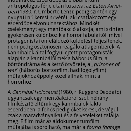
antropológus férje után kutatva, az
Eaten Alive!-
ben
(1980, r. Umberto Lenzi) pedig szintén egy
nyugati nő keresi nővérét, aki csatlakozott egy
esőerdőbe elvonult szektához. Mindkét
cselekményt egy mentőakció alkotja, ami szintén
gyökeresen különbözik a horror fabuláitól, mivel
protagonistái önfeláldozó küldetést teljesítenek,
nem pedig ösztönösen reagáló átlagemberek. A
kannibálok által foglyul ejtett protagonisták
alapján a kannibálfilmek a háborús film, a
börtöndráma és a kettő ötvözete, a „
prisoner of
war
” (háborús börtönfilm, hadifogolyfilm)
műfajokhoz éppoly közel állnak, mint a
horrorhoz.
A
Cannibal Holocaust
(1980, r. Ruggero Deodato)
ugyancsak egy mentőakcióról szól: néhány
filmkészítő eltűnik egy kannibálok lakta
esőerdőben, a főhős pedig őket keresi, de végül
csak a maradványaikat és a felvételeiket találja
meg. E film már az áldokumentumfilm
műfajába is sorolható, ma már a
found footage