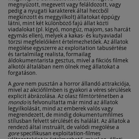
megnyúzott, megevett vagy feláldozott, vagy
pedig a nyugati karakterek által heccből
megkínzott és meggyilkolt) állatokat éppúgy
látni, mint két különböző fajú állat közti
viadalokat (pl. kígyó, mongúz, majom, sas harcát
egymás ellen), melyek a kakas- és kutyaviadal
törzsi megfelelőiként értelmezhetőek. Az állatok
megölése egyszerre az exploitation tabusértése
és tartalmilag realista, formailag
áldokumentarista gesztus, mivel a fikciós filmek
alkotói általában nem ölnek meg állatokat a
forgatáson.
A
gore
nem pusztán a horror állandó attrakciója,
mivel az akciófilmben is gyakori a véres sérülések
explicit ábrázolása. Az olasz filmtörténetben a
mondo
is felvonultatta már mind az állatok
legyilkolását, mind az emberek valós vagy
megrendezett, de mindig dokumentumfilmes
stílusban felvett sérülését és halálát. Az állatok a
rendező által instruált, de valódi megölése a
gore
specifikusan exploitation-filmes