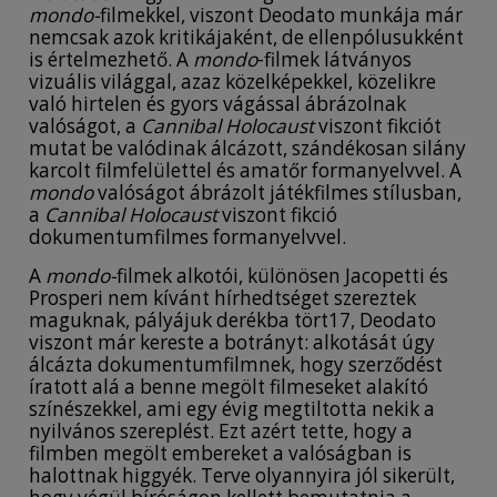
mondo-
filmekkel, viszont Deodato munkája már
nemcsak azok kritikájaként, de ellenpólusukként
is értelmezhető. A
mondo
-filmek látványos
vizuális világgal, azaz közelképekkel, közelikre
való hirtelen és gyors vágással ábrázolnak
valóságot, a
Cannibal Holocaust
viszont fikciót
mutat be valódinak álcázott, szándékosan silány
karcolt filmfelülettel és amatőr formanyelvvel. A
mondo
valóságot ábrázolt játékfilmes stílusban,
a
Cannibal Holocaust
viszont fikció
dokumentumfilmes formanyelvvel.
A
mondo-
filmek alkotói, különösen Jacopetti és
Prosperi nem kívánt hírhedtséget szereztek
maguknak, pályájuk derékba tört17, Deodato
viszont már kereste a botrányt: alkotását úgy
álcázta dokumentumfilmnek, hogy szerződést
íratott alá a benne megölt filmeseket alakító
színészekkel, ami egy évig megtiltotta nekik a
nyilvános szereplést. Ezt azért tette, hogy a
filmben megölt embereket a valóságban is
halottnak higgyék. Terve olyannyira jól sikerült,