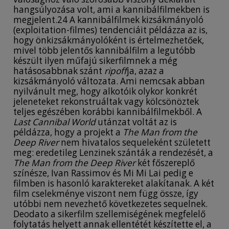
hangsúlyozása volt, ami a kannibálfilmekben is
megjelent.24 A kannibálfilmek kizsákmányoló
(exploitation-filmes) tendenciáit példázza az is,
hogy önkizsákmányolóként is értelmezhetőek,
mivel több jelentős kannibálfilm a legutóbb
készült ilyen műfajú sikerfilmnek a még
hatásosabbnak szánt
ripoff
ja, azaz a
kizsákmányoló változata. Ami nemcsak abban
nyilvánult meg, hogy alkotóik olykor konkrét
jeleneteket rekonstruáltak vagy kölcsönöztek
teljes egészében korábbi kannibálfilmekből. A
Last Cannibal World
utánzat voltát az is
példázza, hogy a projekt a
The Man from the
Deep River
nem hivatalos sequeleként született
meg: eredetileg Lenzinek szánták a rendezését, a
The Man from the Deep River
két főszereplő
színésze, Ivan Rassimov és Mi Mi Lai pedig e
filmben is hasonló karaktereket alakítanak. A két
film cselekménye viszont nem függ össze, így
utóbbi nem nevezhető következetes sequelnek.
Deodato a sikerfilm szellemiségének megfelelő
folytatás helyett annak ellentétét készítette el, a