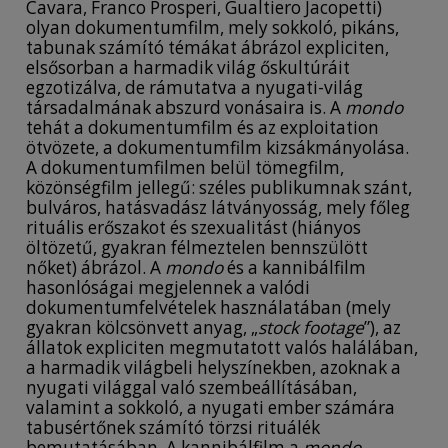
Cavara, Franco Prosperi, Gualtiero Jacopetti)
olyan dokumentumfilm, mely sokkoló, pikáns,
tabunak számító témákat ábrázol expliciten,
elsősorban a harmadik világ őskultúráit
egzotizálva, de rámutatva a nyugati-világ
társadalmának abszurd vonásaira is. A
mondo
tehát a dokumentumfilm és az exploitation
ötvözete, a dokumentumfilm kizsákmányolása.
A dokumentumfilmen belül tömegfilm,
közönségfilm jellegű: széles publikumnak szánt,
bulváros, hatásvadász látványosság, mely főleg
rituális erőszakot és szexualitást (hiányos
öltözetű, gyakran félmeztelen bennszülött
nőket) ábrázol. A
mondo
és a kannibálfilm
hasonlóságai megjelennek a valódi
dokumentumfelvételek használatában (mely
gyakran kölcsönvett anyag, „
stock footage
”), az
állatok expliciten megmutatott valós halálában,
a harmadik világbeli helyszínekben, azoknak a
nyugati világgal való szembeállításában,
valamint a sokkoló, a nyugati ember számára
tabusértőnek számító törzsi rituálék
bemutatásában. A kannibálfilm a
mondo