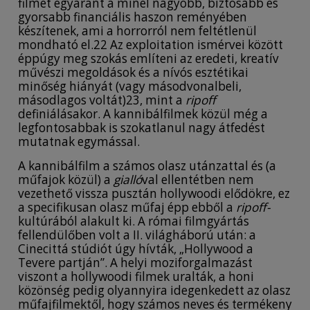
filmet egyaránt a minél nagyobb, biztosabb és
gyorsabb financiális haszon reményében
készítenek, ami a horrorról nem feltétlenül
mondható el.22 Az exploitation ismérvei között
éppúgy meg szokás említeni az eredeti, kreatív
művészi megoldások és a nívós esztétikai
minőség hiányát (vagy másodvonalbeli,
másodlagos voltát)23, mint a
ripoff
definiálásakor. A kannibálfilmek közül még a
legfontosabbak is szokatlanul nagy átfedést
mutatnak egymással.
A kannibálfilm a számos olasz utánzattal és (a
műfajok közül) a
gialló
val ellentétben nem
vezethető vissza pusztán hollywoodi elődökre, ez
a specifikusan olasz műfaj épp ebből a
ripoff-
kultúrából alakult ki. A római filmgyártás
fellendülőben volt a II. világháború után: a
Cinecittá stúdiót úgy hívták, „Hollywood a
Tevere partján”. A helyi moziforgalmazást
viszont a hollywoodi filmek uralták, a honi
közönség pedig olyannyira idegenkedett az olasz
műfajfilmektől, hogy számos neves és termékeny