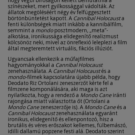
hogy végül bíróságon kellett bemutatnia a
színészeket, mert gyilkossággal vádolták. Az
állatok megöléséért négy év felfüggesztett
börtönbüntetést kapott. A
Cannibal Holocaust
a
fenti különbségek miatt inkább a kannibálfilm,
semmint a
mondo
posztmodern, „meta”-
alkotása, ironikussága elidegenítő realizmust
kölcsönöz neki, mivel az önreflexió leleplezi a film
által megteremtett virtuális, fikciós illúziót.
Ugyancsak ellenkezik a műfajfilmes
hagyományokkal a
Cannibal Holocaust
zenehasználata. A
Cannibal Holocaust
és a
mondo-
filmek kapcsolatára újabb példa, hogy
Deodato Riz Ortolani zeneszerzőt kérte fel a
filmzene komponálására, aki maga is azt
nyilatkozta, hogy a rendező a
Mondo Cane
iránti
rajongása miatt választotta őt (Ortolani a
Mondo Cane
zeneszerzője is). A
Mondo Cane
és a
Cannibal Holocaust
zenehasználata egyaránt
ironikus, elidegenítő és ellenpontozó, hisz a
brutális és véres erőszakot kellemes, fülbemászó,
idilli dallamú popzene festi alá. Deodato szerint