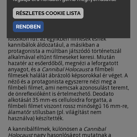
mivel a később antagonistának bizonyuló
főhősök e filmben filmkészítők. Már ez a
RÉSZLETES COOKIE LISTA
cselekményszál is értelmezhető a
mondo
és a
kannibálfilm posztmodern (ön)kritikájaként16,
de a
Cannibal Holocaust
még ennél is
RENDBEN
önreflexívebb. A cselekmény két szálon és két
idősíkon fut: az egyikben filmesek esnek
kannibálok áldozatául, a másikban a
protagonista a múltban játszódó történetszál
alkalmával eltűnt filmeseket keresi. Miután
hazatér az esőerdőből, megnézi a leforgatott
anyagot, és a
Cannibal Holocaust
a filmbeli
filmesek halálát ábrázoló képsorokkal ér véget. A
néző és a protagonista egyszerre nézi meg a
filmbeli filmet, ami nemcsak azonosulást teremt,
de önreflexióként is értelmezhető. Deodato
alkotását 35 mm-es celluloidra forgatta, a
filmbeli filmet viszont rossz minőségű 16 mm-re,
álamatőr stílusban (pl. világítást nem
használva) készítették.
A kannibálfilmek, különösen a
Cannibal
Holocaust
nagy hasonlóságot mutatnak a