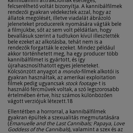
kannibálfilm attrakcióinak esetleges,
felcserélhető voltát bizonyítja. A kannibálfilmek
rendezői gyakran védekeztek azzal, hogy az
állatok megölését, illetve viadalát ábrázoló
jeleneteket producereik nyomására vágták bele
a filmjükbe, sőt az sem volt példátlan, hogy
bevallásuk szerint a tudtukon kívül illesztették
bele ezeket az alkotásba, tehát nem is a
rendezők forgatták le ezeket. Mindez például
akkor történhetett meg, ha egy producer több
kannibálfilmet is gyártott, és így
újrahasznosíthatott egyes jeleneteket.
Kölcsönzött anyagot a
mondo
-filmek alkotói is
gyakran használtak, az amerikai exploitation
filmek pedig ugyancsak
stock footage
-t is
használó fércművek voltak, a szó legszorosabb
értelmében értve, hisz számos különbözően
vágott verziójuk létezett.18
Ellentétben a horrorral, a kannibálfilmek
gyakran épültek a szexualitás megmutatására
(
Emanuelle and the Last Cannibals; Papaya, Love
Goddess of the Cannibals
), valamint a szex és az