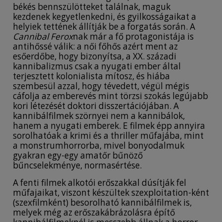
békés bennszülötteket találnak, maguk
kezdenek kegyetlenkedni, és gyilkosságaikat a
helyiek tettének állítják be a forgatás során. A
Cannibal Ferox
nak már a fő protagonistája is
antihőssé válik: a női főhős azért ment az
esőerdőbe, hogy bizonyítsa, a XX. századi
kannibalizmus csak a nyugati ember által
terjesztett kolonialista mítosz, és hiába
szembesül azzal, hogy tévedett, végül mégis
cáfolja az emberevés mint törzsi szokás legújabb
kori létezését doktori disszertációjában. A
kannibálfilmek szörnyei nem a kannibálok,
hanem a nyugati emberek. E filmek épp annyira
sorolhatóak a krimi és a thriller műfajába, mint
a monstrumhorrorba, mivel bonyodalmuk
gyakran egy-egy amatőr bűnöző
bűncselekménye, normasértése.
A fenti filmek alkotói erőszakkal dúsítják fel
műfajaikat, viszont készültek szexploitation-ként
(szexfilmként) besorolható kannibálfilmek is,
melyek még az erőszakábrázolásra építő