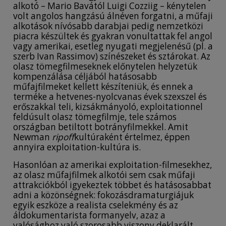
alkotó – Mario Bavától Luigi Cozziig – kénytelen
volt angolos hangzású álnéven forgatni, a műfaji
alkotások nívósabb darabjai pedig nemzetközi
piacra készültek és gyakran vonultattak fel angol
vagy amerikai, esetleg nyugati megjelenésű (pl. a
szerb Ivan Rassimov) színészeket és sztárokat. Az
olasz tömegfilmeseknek előnytelen helyzetük
kompenzálása céljából hatásosabb
műfajfilmeket kellett készíteniük, és ennek a
terméke a hetvenes-nyolcvanas évek szexszel és
erőszakkal teli, kizsákmányoló, exploitationnel
feldúsult olasz tömegfilmje, tele számos
országban betiltott botrányfilmekkel. Amit
Newman
ripoff
kultúraként értelmez, éppen
annyira exploitation-kultúra is.
Hasonlóan az amerikai exploitation-filmesekhez,
az olasz műfajfilmek alkotói sem csak műfaji
attrakciókból igyekeztek többet és hatásosabbat
adni a közönségnek: fokozásdramaturgiájuk
egyik eszköze a realista cselekmény és az
áldokumentarista formanyelv, azaz a
valósághoz való szorosabb viszony deklarált