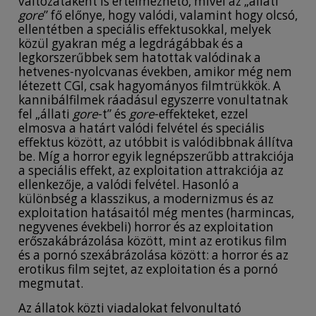
változataként is értelmezhető, mivel az „állati
gore
” fő előnye, hogy valódi, valamint hogy olcsó,
ellentétben a speciális effektusokkal, melyek
közül gyakran még a legdrágábbak és a
legkorszerűbbek sem hatottak valódinak a
hetvenes-nyolcvanas években, amikor még nem
létezett CGI, csak hagyományos filmtrükkök. A
kannibálfilmek ráadásul egyszerre vonultatnak
fel „állati
gore
-t” és
gore
-effekteket, ezzel
elmosva a határt valódi felvétel és speciális
effektus között, az utóbbit is valódibbnak állítva
be. Míg a horror egyik legnépszerűbb attrakciója
a speciális effekt, az exploitation attrakciója az
ellenkezője, a valódi felvétel. Hasonló a
különbség a klasszikus, a modernizmus és az
exploitation hatásaitól még mentes (harmincas,
negyvenes évekbeli) horror és az exploitation
erőszakábrázolása között, mint az erotikus film
és a pornó szexábrázolása között: a horror és az
erotikus film sejtet, az exploitation és a pornó
megmutat.
Az állatok közti viadalokat felvonultató