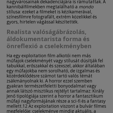
nagyvárosainak dekadenciájára is rámutattak. A
kannibálfilmekben megtalálható a
mondo
stílusa: ezeket a filmeket is kézikamerával,
színesfilmre fotografált, extrém közelikkel és
gyors, hirtelen vágással készítették.
Realista valóságábrázolás,
áldokumentarista forma és
önreflexió a cselekményben
Ha egy exploitation film alkotói nem más
műfajok cselekményét vagy stílusát dúsítják fel
tabukkal, erőszakkal és szexszel, akkor általában
egy műfajokba nem sorolható, de izgalmas és
közérdeklődésre számot tartó valós témát
zsákmányolnak ki. A horror ezzel szemben
gyakran természetfeletti bonyodalmat vagy
annak látszó misztikus rejtélyt tartalmaz: Király
Jenő tipológiája szerint a horror a fantasztikum
műfaji nagyformájának része a sci-fi és a fantasy
mellett.12 Az exploitation viszont a bulvár filmes
megfelelője: cselekménye mindig aktuális, a