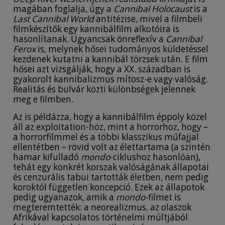
magában foglalja, úgy a
Cannibal Holocaust
is a
Last Cannibal World
antitézise, mivel a filmbeli
filmkészítők egy kannibálfilm alkotóira is
hasonlítanak. Ugyancsak önreflexív a
Cannibal
Ferox
is, melynek hősei tudományos küldetéssel
kezdenek kutatni a kannibál törzsek után. E film
hősei azt vizsgálják, hogy a XX. században is
gyakorolt kannibalizmus mítosz-e vagy valóság.
Realitás és bulvár közti különbségek jelennek
meg e filmben.
Az is példázza, hogy a kannibálfilm éppoly közel
áll az exploitation-höz, mint a horrorhoz, hogy –
a horrorfilmmel és a többi klasszikus műfajjal
ellentétben – rövid volt az élettartama (a szintén
hamar kifulladó
mondo
-ciklushoz hasonlóan),
tehát egy konkrét korszak valóságának állapotai
és cenzurális tabui tartották életben, nem pedig
koroktól független koncepció. Ezek az állapotok
pedig ugyanazok, amik a
mondo-
filmet is
megteremtették: a neorealizmus, az olaszok
Afrikával kapcsolatos történelmi múltjából