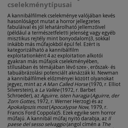
cselekménytípusai
A kannibálfilmek cselekménye valójában kevés
hasonlóságot mutat a horror jellegzetes
fabuláival és jól lehatárolható jellemzőivel
(például a természetfeletti jelenség vagy egyéb
misztikus rejtély mint bonyodalom)3, sokkal
inkább más műfajokból épül fel. Ezért is
kategorizálható a kannibálfilm
exploitationként:4 az exploitation alkotói
gyakran más műfajok cselekményében,
stílusában és témájában lévő szex-, erőszak- és
tabuábrázolási potenciált aknázzák ki. Newman
a kannibálfilmek előzményei között olyanokat
jegyez, mint az
A Man Called Horse
(1970, r. Elliot
Silverstein), a
La Vallée
(1972, r. Barbet
Schroeder), az
Aguirre, isten haragja
(
Aguirre, der
Zorn Gottes
, 1972, r. Werner Herzog) és az
Apokalipszis most
(
Apocalypse Now
, 1979, r.
Francis Ford Coppola)5. Ezek egyike sem horror
műfajú. A kannibál műfaj nyitó darabja, az
Il
paese del sesso selvaggio
(angol címén a
The