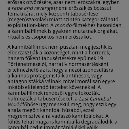
erőszak ötvözésére, azaz nemi erőszakra, egyben
a
rape and revenge
(nemi erőszak és bosszú)
tematikára, mely központi tabusértése
(megerőszakolás) miatt szintén kategorizálható
exploitation-ként. A
mondo-
filmekhez hasonlóan
a kannibálfilmek is gyakran mutatnak orgiákat,
rituális és csoportos nemi erőszakot.
A kannibálfilmek nem pusztán megijesztik és
elborzasztják a közönséget, mint a horrorok,
hanem főként tabusértésekre épülnek.19
Történetmesélői, narratív normasértésként
értelmezhető az is, hogy a nézői azonosulásra
alkalmas protagonistáik antihősök, vagy
antagonistákká válnak, mivel morálisan egyre
inkább elítélendő tetteket követnek el. A
kannibálfilmek rendezői egyre fokozták,
halmozták a tabusértéseket: a
Last Cannibal
World
főhőse úgy menekül meg, hogy eszik egy
általa megölt kannibál húsából, ezzel
megrémisztve a rá vadászó kannibálokat. A
főhős tehát maga is kannibállá degradálódik, a
kannibál pedig immár táplálékká válik.