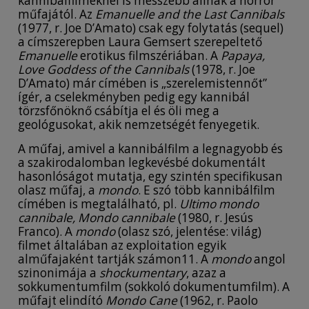
kannibálfilmeknél is messzebb állnak a horror
műfajától. Az
Emanuelle and the Last Cannibals
(1977, r. Joe D’Amato) csak egy folytatás (sequel)
a címszerepben Laura Gemsert szerepeltető
Emanuelle
erotikus filmszériában. A
Papaya,
Love Goddess of the Cannibals
(1978, r. Joe
D’Amato) már címében is „szerelemistennőt”
ígér, a cselekményben pedig egy kannibál
törzsfőnöknő csábítja el és öli meg a
geológusokat, akik nemzetségét fenyegetik.
A műfaj, amivel a kannibálfilm a legnagyobb és
a szakirodalomban legkevésbé dokumentált
hasonlóságot mutatja, egy szintén specifikusan
olasz műfaj, a
mondo
. E szó több kannibálfilm
címében is megtalálható, pl.
Ultimo mondo
cannibale, Mondo cannibale
(1980, r. Jesús
Franco). A
mondo
(olasz szó, jelentése: világ)
filmet általában az exploitation egyik
alműfajaként tartják számon11. A
mondo
angol
szinonimája a
shockumentary
, azaz a
sokkumentumfilm (sokkoló dokumentumfilm). A
műfajt elindító
Mondo Cane
(1962, r. Paolo