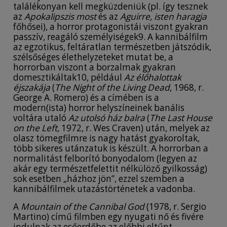
találékonyan kell megküzdeniük (pl. így tesznek
az
Apokalipszis most
és az
Aguirre, isten haragja
főhősei), a horror protagonistái viszont gyakran
passzív, reagáló személyiségek9. A kannibálfilm
az egzotikus, feltáratlan természetben játszódik,
szélsőséges élethelyzeteket mutat be, a
horrorban viszont a borzalmak gyakran
domesztikáltak10, például
Az élőhalottak
éjszakája
(
The Night of the Living Dead
, 1968, r.
George A. Romero) és a címében is a
modern(ista) horror helyszíneinek banális
voltára utaló
Az utolsó ház balra
(
The Last House
on the Left
, 1972, r. Wes Craven) után, melyek az
olasz tömegfilmre is nagy hatást gyakoroltak,
több sikeres utánzatuk is készült. A horrorban a
normalitást felborító bonyodalom (legyen az
akár egy természetfelettit nélkülöző gyilkosság)
sok esetben „házhoz jön”, ezzel szemben a
kannibálfilmek utazástörténetek a vadonba.
A
Mountain of the Cannibal God
(1978, r. Sergio
Martino) című filmben egy nyugati nő és fivére
indulnak az esőerdőbe az előbbi eltűnt