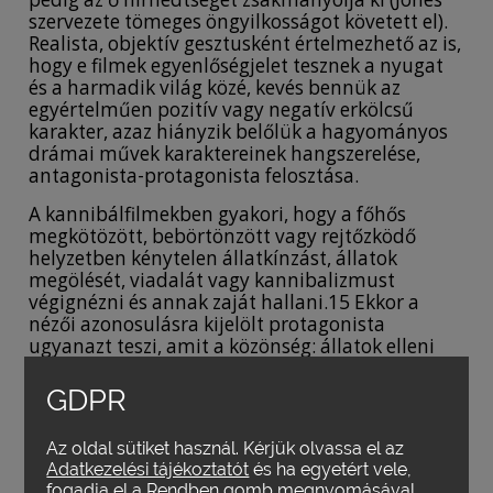
szervezete tömeges öngyilkosságot követett el).
Realista, objektív gesztusként értelmezhető az is,
hogy e filmek egyenlőségjelet tesznek a nyugat
és a harmadik világ közé, kevés bennük az
egyértelműen pozitív vagy negatív erkölcsű
karakter, azaz hiányzik belőlük a hagyományos
drámai művek karaktereinek hangszerelése,
antagonista-protagonista felosztása.
A kannibálfilmekben gyakori, hogy a főhős
megkötözött, bebörtönzött vagy rejtőzködő
helyzetben kénytelen állatkínzást, állatok
megölését, viadalát vagy kannibalizmust
végignézni és annak zaját hallani.15 Ekkor a
nézői azonosulásra kijelölt protagonista
ugyanazt teszi, amit a közönség: állatok elleni
erőszak és kannibalizmus látványát és hangját
szenvedi el. A
Cannibal Holocaust
esetében
GDPR
Deodato mindezt realistán és önreflexíven
ábrázolja. E filmben is megjelenik a
Az oldal sütiket használ. Kérjük olvassa el az
bennszülöttek egzotizálása és a nyugati világ,
Adatkezelési tájékoztatót
és ha egyetért vele,
sőt immár nyugati média és bulvár kritikája,
fogadja el a Rendben gomb megnyomásával.