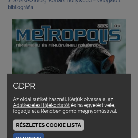
Szerkesztőség:
Kortárs Hollywood – Válogatott
bibliográfia
GDPR
Az oldal sütiket használ. Kérjük olvassa el az
Adatkezelési tájékoztatót
és ha egyetért vele,
fogadja el a Rendben gomb megnyomásával.
RÉSZLETES COOKIE LISTA