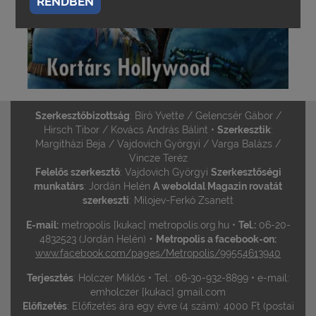
RENDBEN
Szerkesztőbizottság
: Bíró Yvette / Gelencsér Gábor /
Hirsch Tibor / Kovács András Bálint •
Szerkesztik
:
Margitházi Beja / Vajdovich Györgyi / Varga Balázs /
Vincze Teréz
Felelős szerkesztő
: Vajdovich Györgyi
Szerkesztőségi
munkatárs
: Jordán Helén
A weboldal Magazin rovatát
szerkeszti
: Milojev-Ferkó Zsanett
E-mail:
metropolis [kukac] metropolis.org.hu •
Tel.:
06-20-
•
4832523 (Jordán Helén)
Metropolis a facebook-on:
www.facebook.com/pages/Metropolis/99554613940
Terjesztés
: Holczer Miklós • Tel.: 06-30-932-8899 • e-mail:
emholczer [kukac] gmail.com
Előfizetés
: Előfizetés ára egy évre (4 szám): 4000 Ft (postai