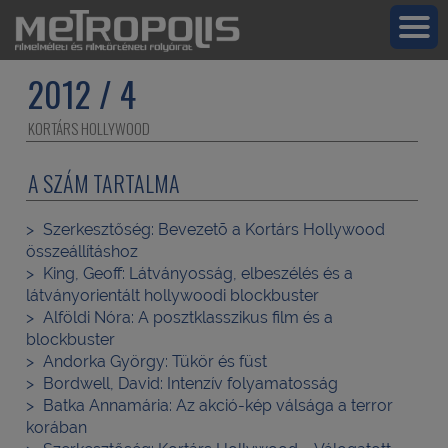
2012 / 4
KORTÁRS HOLLYWOOD
A SZÁM TARTALMA
Szerkesztőség:
Bevezetõ a Kortárs Hollywood
összeállításhoz
King, Geoff:
Látványosság, elbeszélés és a
látványorientált hollywoodi blockbuster
Alföldi Nóra:
A posztklasszikus film és a
blockbuster
Andorka György:
Tükör és füst
Bordwell, David:
Intenzív folyamatosság
Batka Annamária:
Az akció-kép válsága a terror
korában