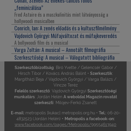
Cohan, Steven:
Az énekes-táncos főhős
„feminizálása”
Fred Astaire és a maszkulinitás mint látványosság a
hollywoodi musicalben
Conrich, Ian:
A zenés előadás és a kultuszfilmélmény
Vajdovich Györgyi:
Műfajváltozat és műfajkeveredés
A bollywoodi film és a musical
Varga Zoltán:
A musical – Annotált filmográfia
Szerkesztőség:
A musical – Válogatott bibliográfia
Szerkesztőbizottság
: Bíró Yvette / Gelencsér Gábor /
Hirsch Tibor / Kovács András Bálint •
Szerkesztik
:
Margitházi Beja / Vajdovich Györgyi / Varga Balázs /
Vincze Teréz
Felelős szerkesztő
: Vajdovich Györgyi
Szerkesztőségi
munkatárs
: Jordán Helén
A weboldal Magazin rovatát
szerkeszti
: Milojev-Ferkó Zsanett
E-mail:
metropolis [kukac] metropolis.org.hu •
Tel.:
06-20-
•
4832523 (Jordán Helén)
Metropolis a facebook-on:
www.facebook.com/pages/Metropolis/99554613940