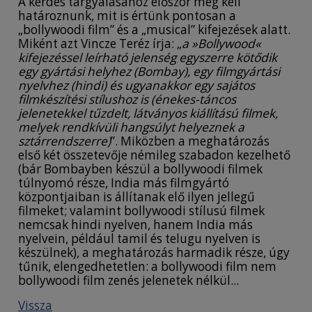
A kérdés tárgyalásához először meg kell
határoznunk, mit is értünk pontosan a
„bollywoodi film” és a „musical” kifejezések alatt.
Miként azt Vincze Teréz írja: „
a »Bollywood«
kifejezéssel leírható jelenség egyszerre kötődik
egy gyártási helyhez (Bombay), egy filmgyártási
nyelvhez (hindi) és ugyanakkor egy sajátos
filmkészítési stílushoz is (énekes-táncos
jelenetekkel tűzdelt, látványos kiállítású filmek,
melyek rendkívüli hangsúlyt helyeznek a
sztárrendszerre)
”. Miközben a meghatározás
első két összetevője némileg szabadon kezelhető
(bár Bombayben készül a bollywoodi filmek
túlnyomó része, India más filmgyártó
központjaiban is állítanak elő ilyen jellegű
filmeket; valamint bollywoodi stílusú filmek
nemcsak hindi nyelven, hanem India más
nyelvein, például tamil és telugu nyelven is
készülnek), a meghatározás harmadik része, úgy
tűnik, elengedhetetlen: a bollywoodi film nem
bollywoodi film zenés jelenetek nélkül...
Vissza