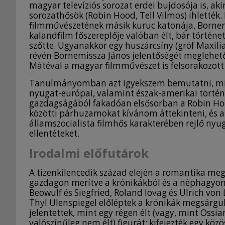
magyar televíziós sorozat erdei bujdosója is, aki
sorozathősök (Robin Hood, Tell Vilmos) ihlették.
filmművészetének másik kuruc katonája, Bornem
kalandfilm főszereplője valóban élt, bár történ
szőtte. Ugyanakkor egy huszárcsíny (gróf Maxil
révén Bornemissza János jelentőségét meglehetős
Mátéval a magyar filmművészet is felsorakozott
Tanulmányomban azt igyekszem bemutatni, mi
nyugat-európai, valamint észak-amerikai történ
gazdagságából fakadóan elsősorban a Robin Ho
közötti párhuzamokat kívánom áttekinteni, és a 
államszocialista filmhős karakterében rejlő nyug
ellentéteket.
Irodalmi előfutárok
A tizenkilencedik század elején a romantika meg
gazdagon merítve a krónikákból és a néphagyomá
Beowulf és Siegfried, Roland lovag és Ulrich von 
Thyl Ulenspiegel előléptek a krónikák megsárgult
jelentettek, mint egy régen élt (vagy, mint Ossi
valószínűleg nem élt) figurát: kifejezték egy közö