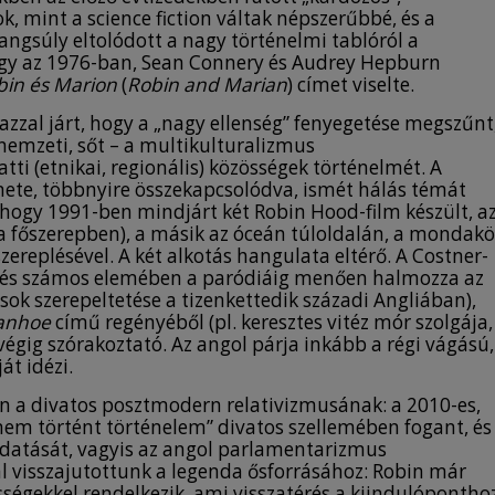
k, mint a science fiction váltak népszerűbbé, és a
ngsúly eltolódott a nagy történelmi tablóról a
ogy az 1976-ban, Sean Connery és Audrey Hepburn
bin és Marion
(
Robin and Marian
) címet viselte.
zzal járt, hogy a „nagy ellenség” fenyegetése megszűnt
 nemzeti, sőt – a multikulturalizmus
ti (etnikai, regionális) közösségek történelmét. A
énete, többnyire összekapcsolódva, ismét hálás témát
 hogy 1991-ben mindjárt két Robin Hood-film készült, a
a főszerepben), a másik az óceán túloldalán, a mondakö
szereplésével. A két alkotás hangulata eltérő. A Costner-
s, és számos elemében a paródiáig menően halmozza az
sok szerepeltetése a tizenkettedik századi Angliában),
anhoe
című regényéből (pl. keresztes vitéz mór szolgája,
gig szórakoztató. Az angol párja inkább a régi vágású,
át idézi.
n a divatos posztmodern relativizmusának: a 2010-es,
 nem történt történelem” divatos szellemében fogant, és
datását, vagyis az angol parlamentarizmus
l visszajutottunk a legenda ősforrásához: Robin már
égekkel rendelkezik, ami visszatérés a kiindulóponthoz