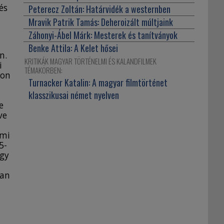
és
Peterecz Zoltán:
Határvidék a westernben
Mravik Patrik Tamás:
Deheroizált múltjaink
Záhonyi-Ábel Márk:
Mesterek és tanítványok
Benke Attila:
A Kelet hősei
n.
KRITIKÁK MAGYAR TÖRTÉNELMI ÉS KALANDFILMEK
i
TÉMAKÖRBEN:
son
Turnacker Katalin:
A magyar filmtörténet
klasszikusai német nyelven
e
ve
lmi
5-
ogy
yan