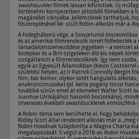
swashbuckler
filmek lassan kifutottak. Új műfajo
történelmi környezetben játszódó filmekben a ha
magánélet irányába. Jellemzőnek tarthatjuk, h
főszereplésével ké- szült Robin-alkotás már a
Ro
A hidegháború vége, a Szovjetunió összeomlása a
és az amerikai filmrendezők ismét fölfedezték a
társadalomszerveződése jegyében – a nemzet alat
középkor és a Brit-szigeteken élő kis népek tört
szolgáltatott a filmrendezőknek. Így nem csoda,
egyik az Egyesült Államokban (Kevin Costnerrel 
születési helyén, az ír Patrick Connolly Bergin fő
film, bár komor, olykor sötét hangulatú alkotá
anakronizmusokat (pl. kelta pogány törzsi harco
továbbá sűrűn emel át elemeket Walter Scott
Iv
Ivanhoe
Ulrikájához hasonló boszorkány), mindvé
ötveneses évekbeli swashbucklerek atmoszférá- j
A Robin-téma sem kerülhette el, hogy behódoljo
Ridley Scott által rendezett alkotás már a „meg
Robin Hoodnak tulajdonítja a Magna Charta kia
megalapozását. S végül a 2018-as
Robin Hood
da
szinte emberfeletti, Supermanhez hasonló képess