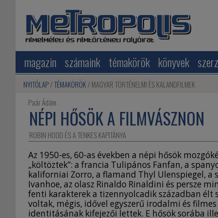
magazin
számaink
témakörök
könyvek
szer
NYITÓLAP
TÉMAKÖRÖK
MAGYAR TÖRTÉNELMI ÉS KALANDFILMEK
Paár Ádám
NÉPI HŐSÖK A FILMVÁSZNON
ROBIN HOOD ÉS A TENKES KAPITÁNYA
Az 1950-es, 60-as években a népi hősök mozgók
„költöztek”: a francia Tulipános Fanfan, a spany
kaliforniai Zorro, a flamand Thyl Ulenspiegel, a 
Ivanhoe, az olasz Rinaldo Rinaldini és persze mi
fenti karakterek a tizennyolcadik században élt s
voltak, mégis, idővel egyszerű irodalmi és filme
identitásának kifejezői lettek. E hősök sorába il