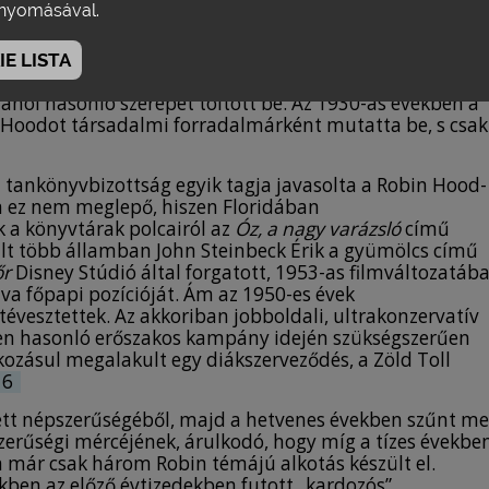
yomásával.
tság ténykedése, a baloldali vagy annak tartott,
 művészek megbélyegzése miatti fölháborodás adta a
y a Robin Hood-mondakör mindig összekapcsolódott
E LISTA
század elején a ludditák előszeretettel idézték meg alakj
 ahol hasonló szerepet töltött be. Az 1930-as években a
 Hoodot társadalmi forradalmárként mutatta be, s csak
ai tankönyvbizottság egyik tagja javasolta a Robin Hood-
n ez nem meglepő, hiszen Floridában
 a könyvtárak polcairól az
Óz, a nagy varázsló
című
t több államban John Steinbeck Érik a gyümölcs című
őr
Disney Stúdió által forgatott, 1953-as filmváltozatáb
va főpapi pozícióját. Ám az 1950-es évek
tévesztettek. Az akkoriban jobboldali, ultrakonzervatív
en hasonló erőszakos kampány idején szükségszerűen
akozásul megalakult egy diákszerveződés, a Zöld Toll
6
ett népszerűségéből, majd a hetvenes években szűnt me
erűségi mércéjének, árulkodó, hogy míg a tízes évekbe
n már csak három Robin témájú alkotás készült el.
ben az előző évtizedekben futott „kardozós”,