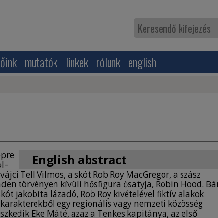
zőink
mutatók
linkek
rólunk
english
épre
English abstract
ol–
svájci Tell Vilmos, a skót Rob Roy MacGregor, a szász
FOLK HEROES ON THE SCREEN.
nden törvényen kívüli hősfigura ősatyja, Robin Hood. Bá
kót jakobita lázadó, Rob Roy kivételével fiktív alakok
ROBIN HOOD AND THE CAPTAIN OF THE TENKES
s karakterekből egy regionális vagy nemzeti közösség
Zorro, Thyl Ulenspiegel, Rob Roy, Ivanhoe,
leszkedik Eke Máté, azaz a Tenkes kapitánya, az első