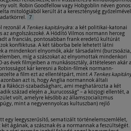
lény volt. Robin Goodfellow vagy Hobgoblin néven gonos
lta mitológiából került át a kereszténység győzelmével
adatkörrel.
7
ól rezonál
A Tenkes kapitányá
ra: a két politikai-katonai
és az angolszászoké. A Hódító Vilmos normann herceg
dt a franciás, pontosabban frank eredetű kultúrát
k konfliktusa. A két táborba bele lehetett látni
k a mindenkori elnyomók, akár társadalmi (burzsoázia,
értelemben, míg a szászokat az elnyomottak mindenkori
0-as évek filmjeiben a munkásosztály, áttételesen akár 
pontosságot kár keresni a Robin-filmek normann­
zelte a film ezt az ellentétpárt, mint
A Tenkes kapitán
i azonban azt is, hogy Anglia normannok általi
 a Rákóczi-szabadságharc, ami meghatározta a két
ik század elején a „kurucosság” – a közjogi ellentét, a
zület volt, amelyre később az államszocializmus
ppúgy, mint a negyvennyolcas kultuszban) rejlő
tt egy leegyszerűsítő, sematizált történelemszemlélet,
két ágának, a szásznak és a normannak a feszültségét.