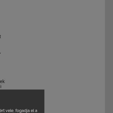
t
,
nek
i
0-
rt vele, fogadja el a
tve