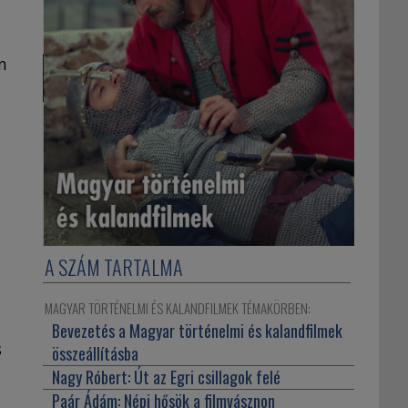
n
A SZÁM TARTALMA
MAGYAR TÖRTÉNELMI ÉS KALANDFILMEK TÉMAKÖRBEN:
Bevezetés a Magyar történelmi és kalandfilmek
s
összeállításba
Nagy Róbert:
Út az Egri csillagok felé
Paár Ádám:
Népi hősök a filmvásznon