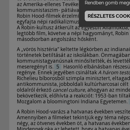
Rendben gomb megn
az Amerika-ellenes Tevékenységet Vizsgáló Bizot
kommunistaszim- pátiával vádolt értelmiségek,
Robin Hood-filmek érzelmi töltetét. Tény, hog
RÉSZLETES COOKI
egyfajta népi radikalizmussal: a tizenkilencedik 
A Robin-kultusz átkerült az Egyesült Államokba,
legtöbb film, követve a népi hagyományt, Robin
másodsorban angolszász hősként.
A „vörös hisztéria” keltette légkörben az indian
történetek betiltását az iskolákban. Önmagába
kommunistagyanúsnak minősítették, és levették
meseregényt is.
5
Hasonló elbánásban részesül
regénye. Ennek jegyében csináltak
A három test
Richelieu bíborosból szimpla minisztert, eltagad
antikommunista, jobboldali kultúrharcosai célt 
oldalról érkező
cancel culture
, ahogyan az mind
bekövetkezik, előhívta a reakciót: 1953-ban tilt
Mozgalom a bloomingtoni Indiana Egyetemen.
A Robin Hood-varázs a hatvanas években veszít
Amennyiben a filmeket tekintjük egy téma népsz
négy, az ötvenes években öt, a hatvanas évekbe
Mindennek oka az lehetett, hogy a hatvanas évek