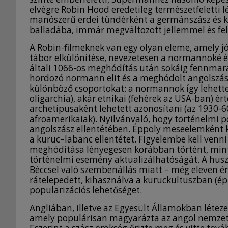
elvégre Robin Hood eredetileg természetfeletti 
manószerű erdei tündérként a germán­szász és ke
balladába, immár megváltozott jellemmel és fel
A Robin-filmeknek van egy olyan eleme, amely j
tábor elkülönítése, nevezetesen a normannoké 
általi 1066-os meghódítás után sokáig fennmara
hordozó normann elit és a meghódolt angolszászo
különböző csoportokat: a normannok így lehette
oligarchia), akár etnikai (fehérek az USA-ban) 
archetípusaként lehetett azonosítani (az 1930-6
afroamerikaiak). Nyilvánvaló, hogy történelmi 
angolszász ellentétében. Éppoly meseelemként ke
a kuruc–labanc ellentétet. Figyelembe kell venn
meghódítása lényegesen korábban történt, mint
történelmi esemény aktualizálhatóságát. A huszad
Béccsel való szembenállás miatt – még eleven ér
rátelepedett, kihasználva a kuruckultuszban (é
popularizációs lehetőséget.
Angliában, illetve az Egyesült Államokban léteze
amely populárisan magyarázta az angol nemzet 