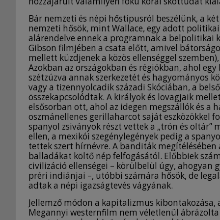
hozzájárult valamilyen fokú korai skóttudat kia
Bár nemzeti és népi hőstípusról beszélünk, a ké
nemzeti hősök, mint Wallace, egy adott politik
alárendelve ennek a programnak a belpolitikai k
Gibson filmjében a csata előtt, amivel bátorságot
mellett küzdjenek a közös ellenséggel szemben), 
Azokban az országokban és régiókban, ahol egy k
szétzúzva annak szerkezetét és hagyományos kötő
vagy a tizennyolcadik századi Skóciában, a bels
összekapcsolódtak. A királyok és lovagjaik mellet
elsősorban ott, ahol az idegen megszállók és a 
oszmánellenes gerillaharcot saját eszközökkel foly
spanyol zsiványok részt vettek a „trón és oltá
ellen, a mexikói szegénylegények pedig a spanyol
tettek szert hírnévre. A banditák megítélésében a
balladákat költő nép felfogásától. Előbbiek szá
civilizáció ellenségei – körülbelül úgy, ahogyan
préri indiánjai –, utóbbi számára hősök, de le
adtak a népi igazságtevés vágyának.
Jellemző módon a kapitalizmus kibontakozása, a 
Megannyi westernfilm nem véletlenül ábrázolta J