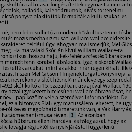
agaskultúra alkotásai kiegészítették egymást a nemzeti 
épdalok, balladák, kalendáriumok, nívós történelmi
olcsó ponyva alakították-formálták a kultuszukat, és
ott.
lomé, nem lebecsülhető a modern hőskultuszteremtésbe
remtés mozis mechanizmusát. William Wallace elderslie-
s karakterét például úgy, ahogyan ma ismerjük, Mel Gib
 meg. Ha ma valaki Skócián kívül William Wallace-ra
nisztikus, hosszú hajú, kék-fehér arcfestésű karaktere
em maradt fenn korabeli ábrázolás. Igaz, a skótok Wallac
 festették arcukat, mint az akkor már régen kihalt, illet
rzítás, hiszen Mel Gibson filmjének forgatókönyvírója, a
(csak névrokona a skót hősnek) már eleve egy szépiroda
1492) skót költő a 15. században, azaz jóval Wallace 130
rry azzal igyekezett hitelesíteni Wallace ábrázolását, h
air nevű pap közölte vele a személyes információkat. De
t el, ez a bizonyos Blair egy matuzsálem lehetett, ha ug
e-ról kevés megbízható ismeretünk van, a Vak Harry és
zi hatásmechanizmusa révén.
3
Az azonban
kócia hűbérura elleni harcával és főleg azzal, hogy az
lie lovagja régióktól és nyelvjárástól függetlenül