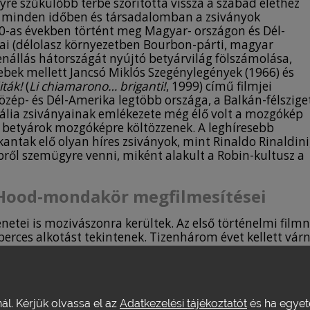
yre szűkülőbb térbe szorította vissza a szabad élethez
m minden időben és társadalomban a zsiványok
60-as években történt meg Magyar- országon és Dél-
ikai (délolasz környezetben Bourbon-párti, magyar
enállás hátországát nyújtó betyárvilág fölszámolása,
ebek mellett Jancsó Miklós Szegénylegények (1966) és
ták!
(
Li chiamarono… briganti!
, 1999) című filmjei
özép- és Dél-Amerika legtöbb országa, a Balkán-félszige
rália zsiványainak emlékezete még élő volt a mozgókép
ó” betyárok mozgóképre költözzenek. A leghíresebb
ntak elő olyan híres zsiványok, mint Rinaldo Rinaldini
bről szemügyre venni, miként alakult a Robin-kultusz a
 Hood-mondakör megfilmesítései
énetei is mozivászonra kerültek. Az első történelmi film
 perces alkotást tekintenek. Tizenhárom évet kellett várn
kés, csuklyás („hood”) haramiája – akinek alakját többek
s és Howard Plye is megörökítette – a mozivászonra
gazi áttörést az ötvenes évek első fele hozta meg:
filmet.
4
Az 1930-as években a nagy válság, az 1940-5
nál. Kérjük olvassa el az
Adatkezelési tájékoztatót
és ha egyeté
sal, általában a diktatúrákkal szembeni küzdelem, ille