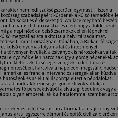
lakulásához.
t karakter nem fedi szükségszerűen egymást. Hiszen a
ai közösség szabadságáért küzdenek a külső támadók ell
onfliktusokat és érdekeket (ld. Wallace megható beszéd
 önt a paraszti harcosokba, és eléri, hogy a földesuraik
míg a népi hősök a belső zsarnokok ellen lépnek fel.
ülső megszállás átalakította a helyi társadalmat,
déseit, mint Írországban, Itáliában, a Balkán-félszige
ő és külső elnyomás folyamatai és intézményei
t a törvényen kívüliek, a zsiványok is héroszokká váltak
hazai elnyomók ellen harcoltak. Így a görög népénekek az
tató kleftiszek dicsőségét zengték, a dél-itáliai és
r” megmentésében, harcolva a napóleoni megszálló hadse
, amerikai és francia intervenciós seregek ellen küzdve
 hatóságok és az elit álláspontja eltért a népdalokat,
mára a banditák közönséges gonosztevők voltak, a
 gyarmatosító perspektívából a sivatagi beduinok vagy a
galábbis olyan emberek, akik a hatalommal szemben arco
közlekedés fejlődése lassan átformálta a táji környezet
anus-arcú, egyszerre démoni és építő, civilizáló erőkén