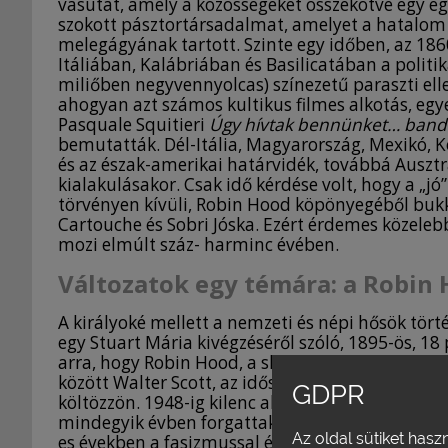
vasutat, amely a közösségeket összekötve egy eg
szokott pásztortársadalmat, amelyet a hatalo
melegágyának tartott. Szinte egy időben, az 18
Itáliában, Kalábriában és Basilicatában a polit
miliőben negyvennyolcas) színezetű paraszti ell
ahogyan azt számos kultikus filmes alkotás, egy
Pasquale Squitieri
Úgy hívtak bennünket… bandi
bemutatták. Dél-Itália, Magyarország, Mexikó, K
és az észak-amerikai határvidék, továbbá Auszt
kialakulásakor. Csak idő kérdése volt, hogy a „j
törvényen kívüli, Robin Hood köpönyegéből bukka
Cartouche és Sobri Jóska. Ezért érdemes közeleb
mozi elmúlt száz- harminc évében.
Változatok egy témára: a Robin
A királyoké mellett a nemzeti és népi hősök tört
egy Stuart Mária kivégzéséről szóló, 1895-ös, 18
arra, hogy Robin Hood, a sherwoodi erdő zöld ze
között Walter Scott, az idősebb Alexandre Duma
GDPR
költözzön. 1948-ig kilenc alkotás készült, de az i
mindegyik évben forgattak egy-egy Robin Hood-
Az oldal sütiket hasz
es években a fasizmussal és nemzetiszocializmus