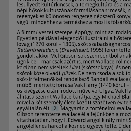
lesüllyedt kultúrkincsek, a tömegkultúra és a m
népi hősök kultuszának formálásában: mesék, n
regények és különösen rengeteg népszerű könyv, 
végül mindehhez a terméshez a mozi is fölzárkóz
A filmművészet szerepe, éppúgy, mint az iroda
Egyetlen példával elegendő illusztrálni a hőste
lovag (1270 körül – 1305), skót szabadságharco
Rettenthetetlen
je (
Braveheart
, 1995) teremtette
gondol, akkor Mel Gibson sok szempontból anakro
ugrik be – már csak azért is, mert Wallace-ról n
korában nem viseltek
kilt
et (skótszoknya), és nem
skótok közé olvadt
pikt
ek. De nem csoda a sok to
skót-ír felmenőkkel rendelkező Randall Wallace 
műből merített: forrása Vak Harry (1440 körül – 
ös kivégzése után íródott műve volt. Igaz, Vak Ha
állítása szerint Wallace barátja, egy Michael Bl
mivel a két személy élete között százötven év tel
egyáltalán élt.
2
Magyarán a történelmi Wallac
Gibson teremtette Wallace él a fejünkben a mo
vitathatatlan, hogy I. Edward angol király mint S
angolellenes harcot a köznép ügyévé tette, Elders