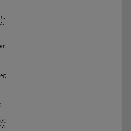
en,
ét
ten
reg
t
et.
t a