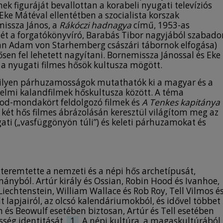
Rinaldo Rinaldini, and, naturally, the
nek figuráját bevallottan a korabeli nyugati televíziós
predecessor of all the outlaws, Robin Hood.
 Eke Mátéval ellentétben a szocialista korszak
These heroes became the protagonists in the
issza János, a
Rákóczi hadnagya
című, 1953-as
memorable adventure films of the 1950-60s.
etét a forgatókönyvíró, Barabás Tibor nagyjából szabado
They might be either fictional or real
ian Adam von Starhemberg császári tábornok elfogása)
characters, but all the outlaws became the
en fel lehetett nagyítani. Bornemissza Jánossal és Eke
heroes of a concrete region or population.
 a nyugati filmes hősök kultusza mögött.
They encouraged pride and self-confidence
from the given population. In Hungary Máté
lyen párhuzamosságok mutathatók ki a magyar és a
Eke, the Captain of the Tenkes is considered to
elmi kalandfilmek hőskultusza között. A téma
be the first and the most popular hero, whose
od-mondakört feldolgozó filmek és
A Tenkes kapitánya
figure was created by Ferenc Örsi in 1964.
két hős filmes ábrázolásán keresztül világítom meg az
There is parallelism between Robin and his
ati („vasfüggönyön túli”) és keleti párhuzamokat és
Hungarian relative, the Captain of the Tenkes,
hero of a legendary Hungarian television
series of the decade. In two cases we can see
heroes who take the change out of the poor
teremtette a nemzeti és a népi hős archetípusát,
people. This article discusses the similarities
nyból. Artúr király és Ossian, Robin Hood és Ivanhoe,
and differences between two heroes.
Liechtenstein, William Wallace és Rob Roy, Tell Vilmos é
 lapjairól, az olcsó kalendáriumokból, és idővel többet
an és Beowulf esetében biztosan, Artúr és Tell esetében
sség identitását.
1
A népi kultúra, a magaskultúrából