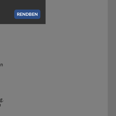
RENDBEN
át.
an
g.
n