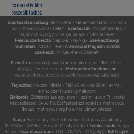
és narratív film”
összeállításhoz
Szerkesztőbizottság
: Bíró Yvette / Gelencsér Gábor / Hirsch
Tibor / Kovács András Bálint •
Szerkesztik
: Margitházi Beja /
Vajdovich Györgyi / Varga Balázs / Vincze Teréz
Felelős szerkesztő
: Vajdovich Györgyi
Szerkesztőségi
munkatárs
: Jordán Helén
A weboldal Magazin rovatát
szerkeszti
: Milojev-Ferkó Zsanett
E-mail:
metropolis [kukac] metropolis.org.hu •
Tel.:
06-20-
•
4832523 (Jordán Helén)
Metropolis a facebook-on:
www.facebook.com/pages/Metropolis/99554613940
Terjesztés
: Holczer Miklós • Tel.: 06-30-932-8899 • e-mail:
emholczer [kukac] gmail.com
Előfizetés
: Előfizetés ára egy évre (4 szám): 4000 Ft (postai
kézbesítéssel: 6500 Ft). Előfizetési szándékát a metropolis
[kukac] metropolis.org.hu e-mailcímen jelezze!
Kiadja
: Kosztolányi Dezső Kávéház Kulturális Alapítvány
(KDKKA) • 1082 Bp., Horváth Mihály tér 16. •
Felelős kiadó:
Varga
•
Balázs •
Számlaszámunk:
OTP 11742001-20034845
ISSN 1416-