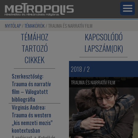
NYITÓLAP
TÉMAKÖRÖK
TRAUMA ÉS NARRATÍV FILM
TÉMÁHOZ
KAPCSOLÓDÓ
TARTOZÓ
LAPSZÁM(OK)
CIKKEK
2018 / 2
Szerkesztőség:
TRAUMA ÉS NARRATÍV FILM
Trauma és narratív
film – Válogatott
bibliográfia
Virginás Andrea:
Trauma és western
„kis nemzeti mozis”
kontextusban
A vadászat, a
Kutyák
és