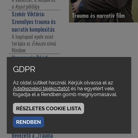
a
Kojot
példája
Szekér Viktória:
Személyes trauma és
narratív komplexitás
A heptapod nyelv mint
terápia az
Érkezés
című
filmben
Venyercsán Dávid:
Utóemlékezet és
GDPR
újrajátszás Szabó
István
Apa
című
Az oldal sütiket használ. Kérjük olvassa el az
filmjében
Adatkezelési tájékoztatót
és ha egyetért vele,
fogadja el a Rendben gomb megnyomásával.
Radstone, Susannah:
Traumaelmélet:
RÉSZLETES COOKIE LISTA
kontextus, politika,
etika
*
RENDBEN
Szerkesztőség:
Bevezető a „Trauma