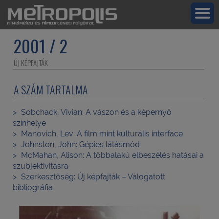
2001 / 2
ÚJ KÉPFAJTÁK
A SZÁM TARTALMA
Sobchack, Vivian:
A vászon és a képernyő
színhelye
Manovich, Lev:
A film mint kulturális interface
Johnston, John:
Gépies látásmód
McMahan, Alison:
A többalakú elbeszélés hatásai a
szubjektivitásra
Szerkesztőség:
Új képfajták – Válogatott
bibliográfia