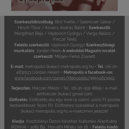
Szerkesztőbizottság
: Bíró Yvette / Gelencsér Gábor /
Hirsch Tibor / Kovács András Bálint •
Szerkesztik
:
Margitházi Beja / Vajdovich Györgyi / Varga Balázs /
Vincze Teréz
Felelős szerkesztő
: Vajdovich Györgyi
Szerkesztőségi
munkatárs
: Jordán Helén
A weboldal Magazin rovatát
szerkeszti
: Milojev-Ferkó Zsanett
E-mail:
metropolis [kukac] metropolis.org.hu •
Tel.:
06-20-
•
4832523 (Jordán Helén)
Metropolis a facebook-on:
www.facebook.com/pages/Metropolis/99554613940
Terjesztés
: Holczer Miklós • Tel.: 06-30-932-8899 • e-mail:
emholczer [kukac] gmail.com
Előfizetés
: Előfizetés ára egy évre (4 szám): 4000 Ft (postai
kézbesítéssel: 6500 Ft). Előfizetési szándékát a metropolis
[kukac] metropolis.org.hu e-mailcímen jelezze!
Kiadja
: Kosztolányi Dezső Kávéház Kulturális Alapítvány
(KDKKA) • 1082 Bp., Horváth Mihály tér 16. •
Felelős kiadó: