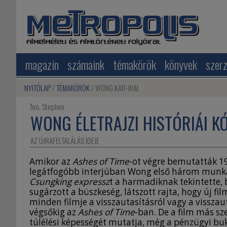
magazin
számaink
témakörök
könyvek
szer
NYITÓLAP
TÉMAKÖRÖK
WONG KAR-WAI
Teo, Stephen
WONG ÉLETRAJZI HISTÓRIÁI K
AZ ÚJRAFELTALÁLÁS IDEJE
Amikor az
Ashes of Time
-ot végre bemutatták 19
legátfogóbb interjúban Wong első három munkája
Csungking expressz
t a harmadiknak tekintette,
sugárzott a büszkeség, látszott rajta, hogy új f
minden filmje a visszautasításról vagy a visszauta
végsőkig az
Ashes of Time
-ban. De a film más s
túlélési képességét mutatja, még a pénzügyi bu