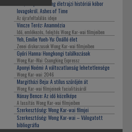
Teo, Stephen:
Wong életrajzi históriái kóbor
lovagokról. Ashes of Time
Az újrafeltalálás ideje
Vincze Teréz:
Anamnézia
Idő, emlékezés, felejtés Wong Kar-wai filmjeiben
Yeh, Emilie Yueh-Yu:
Önálló élet
Zenei diskurzusok Wong Kar-wai filmjeiben
Győri Hanna:
Hongkongi találkozások
Wong Kar-Wai: Csungking Expressz
Aponyi Noémi:
A változatlanság lehetetlensége
Wong Kar-wai: 2046
Margitházi Beja:
A stílus szűrőjén át
Wong Kar-wai filmjeinek facialitásáról
Nánay Bence:
Az idő közelképe
A lassítás Wong Kar-wai filmjeiben
Szerkesztőség:
Wong Kar-wai filmjei
Szerkesztőség:
Wong Kar-wai – Válogatott
bibliográfia