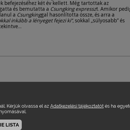
 befejezéséhez két év kellett. Még tartottak az
gatta és bemutatta a
Csungking expressz
t. Amikor pedi
lanul a
Csungking
gal hasonlította össze, és arra a
kkal inkább a lényeget fejezi ki”
, sokkal „súlyosabb” és
ekintve...
nál. Kérjük olvassa el az
Adatkezelési tájékoztatót
és ha egyeté
yomásával.
E LISTA