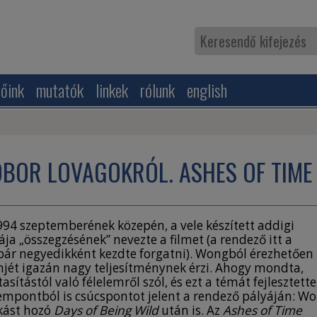
zőink
mutatók
linkek
rólunk
english
ÓBOR LOVAGOKRÓL. ASHES OF TIME
94 szeptemberének közepén, a vele készített addigi
 „összegzésének” nevezte a filmet (a rendező itt a
 bár negyedikként kezdte forgatni). Wongból érezhetően
ilmjét igazán nagy teljesítménynek érzi. Ahogy mondta,
sítástól való félelemről szól, és ezt a témát fejlesztette
zempontból is csúcspontot jelent a rendező pályáján: W
kást hozó
Days of Being Wild
után is. Az
Ashes of Time