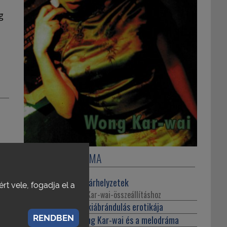
g
A SZÁM TARTALMA
Varga Balázs:
Határhelyzetek
rt vele, fogadja el a
Bevezetés a Wong Kar-wai-összeállításhoz
Abbas, Ackbar:
A kiábrándulás erotikája
RENDBEN
Stőhr Lóránt:
Wong Kar-wai és a melodráma