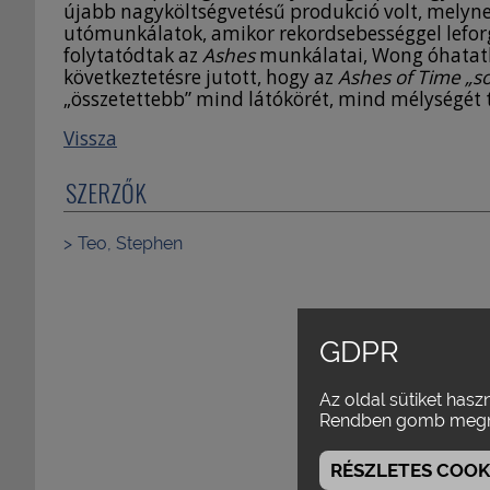
újabb nagyköltségvetésű produkció volt, melynek
utómunkálatok, amikor rekordsebességgel lefor
folytatódtak az
Ashes
munkálatai, Wong óhatat
következtetésre jutott, hogy az
Ashes of Time
„so
„összetettebb” mind látókörét, mind mélységét t
Vissza
SZERZŐK
Teo, Stephen
GDPR
Az oldal sütiket hasz
Rendben gomb megn
RÉSZLETES COOKI