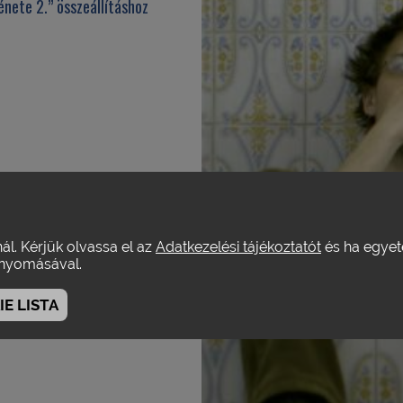
nete 2.” összeállításhoz
nál. Kérjük olvassa el az
Adatkezelési tájékoztatót
és ha egyeté
yomásával.
E LISTA