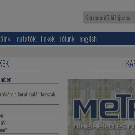
zőink
mutatók
linkek
rólunk
english
KEK
KA
ilmben
mtésére a korai Kádár-korszak
en
*
nő?
ben
*