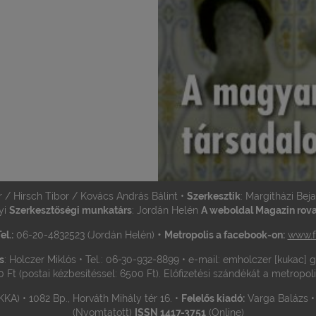
r / Hirsch Tibor / Kovács András Bálint •
Szerkesztik
: Margitházi Bej
yi
Szerkesztőségi munkatárs
: Jordán Helén
A weboldal Magazin rovat
•
el.:
06-20-4832523 (Jordán Helén)
Metropolis a facebook-on:
www.f
s
: Holczer Miklós • Tel.: 06-30-932-8899 • e-mail: emholczer [kukac]
0 Ft (postai kézbesítéssel: 6500 Ft). Előfizetési szándékát a metropol
KA) • 1082 Bp., Horváth Mihály tér 16. •
Felelős kiadó:
Varga Balázs 
(Nyomtatott)
ISSN 1417-3751
(Online)