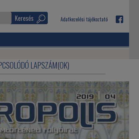
Keresés
Adatkezelési tájékoztató
PCSOLÓDÓ LAPSZÁM(OK)
A MA