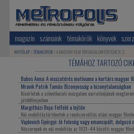
magazin
számaink
témakörök
könyvek
szer
NYITÓLAP
TÉMAKÖRÖK
A MAGYAR FILM TÁRSADALOMTÖRTÉNETE 2.
TÉMÁHOZ TARTOZÓ CIK
Babos Anna:
A visszatérés motívuma a kortárs magyar f
2019 / 4
Mravik Patrik Tamás:
Bizonyosság a bizonytalanságban
Kísérletek a szövetkezeti mozgalom narratívájának megtere
játékfilmjeiben
Margitházi Beja:
Felfelé a lejtőn
Női mobilitástörténetek a rendszerváltás utáni magyar filmb
Vajdovich Györgyi:
Jó feleség vagy emancipált, dolgozó 
Nőszerepek és női mobilitás az 1931–44 közötti magyar film