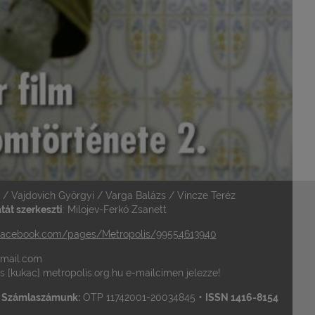
a / Vajdovich Györgyi / Varga Balázs / Vincze Teréz
át szerkeszti
: Milojev-Ferkó Zsanett
acebook.com/pages/Metropolis/99554613940
 gmail.com
is [kukac] metropolis.org.hu e-mailcímen jelezze!
•
•
Számlaszámunk:
OTP 11742001-20034845
ISSN 1416-8154