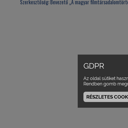
Szerkesztőség:
Bevezető „A magyar filmtársadalomtörté
GDPR
Az oldal sütiket hasz
Rendben gomb megn
RÉSZLETES COOKI