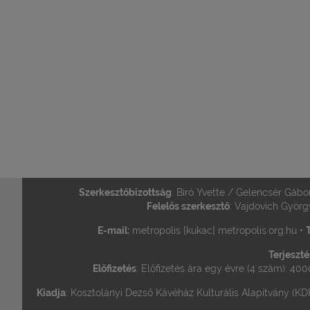
Szerkesztőbizottság
: Bíró Yvette / Gelencsér Gábo
Felelős szerkesztő
: Vajdovich Györg
E-mail:
metropolis [kukac] metropolis.org.hu •
T
Terjeszté
Előfizetés
: Előfizetés ára egy évre (4 szám): 400
Kiadja
: Kosztolányi Dezső Kávéház Kulturális Alapítvány (KDK