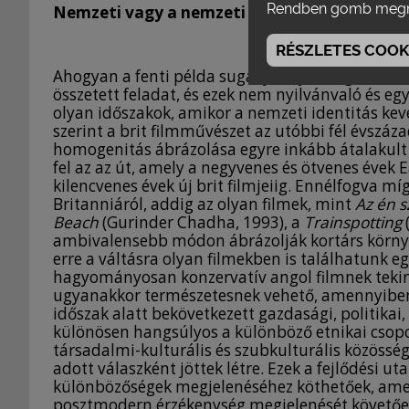
Rendben gomb megn
Nemzeti vagy a nemzeti utáni film?
RÉSZLETES COOKI
Ahogyan a fenti példa sugallja, olyan fogalmak 
összetett feladat, és ezek nem nyilvánvaló és egy
olyan időszakok, amikor a nemzeti identitás k
szerint a brit filmművészet az utóbbi fél évszá
homogenitás ábrázolása egyre inkább átalakult 
fel az az út, amely a negyvenes és ötvenes évek E
kilencvenes évek új brit filmjeiig. Ennélfogva mí
Britanniáról, addig az olyan filmek, mint
Az én 
Beach
(Gurinder Chadha, 1993), a
Trainspotting
ambivalensebb módon ábrázolják kortárs körny
erre a váltásra olyan filmekben is találhatunk 
hagyományosan konzervatív angol filmnek tekin
ugyanakkor természetesnek vehető, amennyiben 
időszak alatt bekövetkezett gazdasági, politikai
különösen hangsúlyos a különböző etnikai csopor
társadalmi-kulturális és szubkulturális közöss
adott válaszként jöttek létre. Ezek a fejlődési u
különbözőségek megjelenéséhez köthetőek, amel
posztmodern érzékenység megjelenését követően 