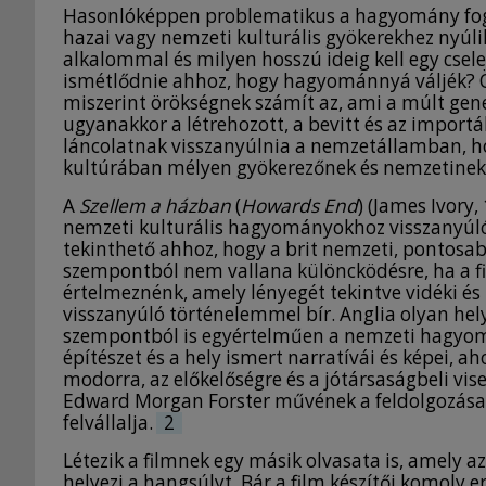
Hasonlóképpen problematikus a hagyomány foga
hazai vagy nemzeti kulturális gyökerekhez nyú
alkalommal és milyen hosszú ideig kell egy cs
ismétlődnie ahhoz, hogy hagyománnyá váljék? Ör
miszerint örökségnek számít az, ami a múlt gener
ugyanakkor a létrehozott, a bevitt és az importál
láncolatnak visszanyúlnia a nemzetállamban, ho
kultúrában mélyen gyökerezőnek és nemzetinek
A
Szellem a házban
(
Howards End
) (James Ivory
nemzeti kulturális hagyományokhoz visszanyúló
tekinthető ahhoz, hogy a brit nemzeti, pontosa
szempontból nem vallana különcködésre, ha a f
értelmeznénk, amely lényegét tekintve vidéki és
visszanyúló történelemmel bír. Anglia olyan hely
szempontból is egyértelműen a nemzeti hagyomá
építészet és a hely ismert narratívái és képei, 
modorra, az előkelőségre és a jótársaságbeli vise
Edward Morgan Forster művének a feldolgozása, a
felvállalja.
2
Létezik a filmnek egy másik olvasata is, amely a
helyezi a hangsúlyt. Bár a film készítői komoly e