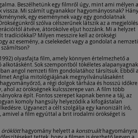
lma. Beszélhetünk egy filmről úgy, mint ami mélyen 
lik vissza. Mi számít ugyanakkor hagyományosnak? Hán
elekménynek, egy eseménynek vagy egy gondolatnak
ökségünkről szólva célszerűnek látszik az a megjelölés
ációitól átvéve, átörökölve eljut hozzánk. Mi a helyzet
t tradíciókkal? Milyen messzire kell az örökségi
gy az esemény, a cselekedet vagy a gondolat a nemzeti
 számítson?
, 1992) olyasfajta film, amely könnyen értelmezhető a
 alkotásként. Sok szempontból tökéletes alapanyagnak
bban angol nemzeti film gondolatához társítsuk. Ebből 
ilmet Anglia mitológiájának megnyilvánulásaként
 hagyományőrző, a régi dolgok tárháza és hosszú időkre
, ahol az örökségnek kulcsszerepe van. A film több
nyokra épít. Fontos szerepet kapnak benne a táj, az
ahogyan komoly hangsúly helyeződik a kifogástalan
lkedésre. Ugyanezt a célt szolgálja egy kanonizált író,
mivel a film egyúttal a brit irodalmi örökséget is
z
öröklött
hagyomány helyett a
konstruált
hagyományra
rőfeszítéseket tettek, hogy a filmen is érezhető legyen a