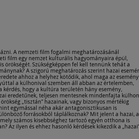
ztázni. A nemzeti film fogalmi meghatározásánál
zeti film egy nemzet kulturális hagyományaira épül,
is örökségét. Szükségképpen fel kell tennünk tehát a
yománynak? A szigorú meghatározás szerint hazai esemé
 eredete ahhoz a helyhez kötődik, ahol maga az esemény
gyúttal a külhonival szemben áll abban az értelemben,
 a kérdés, hogy a kultúra területén hány esemény,
zai eredetűnek, teljesen mentesnek mindenfajta külhon
 örökség „tisztán” hazainak, vagy bizonyos mértékig
 mint egymással néha akár antagonisztikusan is
nböző forrásokból táplálkoznak? Mit jelent a hazai, a
amely számos kisebbséghez tartozó egyén otthona is
n? Az ilyen és ehhez hasonló kérdések kikezdik a „hazai