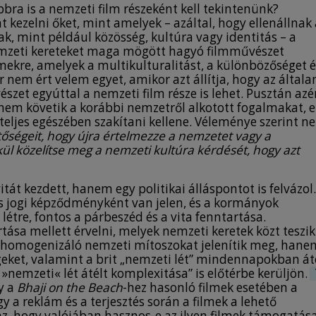
bbra is a nemzeti film részeként kell tekintenünk?
kezelni őket, mint amelyek – azáltal, hogy ellenállnak 
k, mint például közösség, kultúra vagy identitás – a
nemzeti kereteket maga mögött hagyó filmművészet
mekre, amelyek a multikulturalitást, a különbözőséget é
r nem ért velem egyet, amikor azt állítja, hogy az által
zet egyúttal a nemzeti film része is lehet. Pusztán azér
nem követik a korábbi nemzetről alkotott fogalmakat, e
 teljes egészében szakítani kellene. Véleménye szerint n
őségeit, hogy újra értelmezze a nemzetet vagy a
ül közelítse meg a nemzeti kultúra kérdését, hogy azt
át kezdett, hanem egy politikai álláspontot is felvázol.
s jogi képződményként van jelen, és a kormányok
 létre, fontos a párbeszéd és a vita fenntartása.
sa mellett érvelni, melyek nemzeti keretek közt teszik
a homogenizáló nemzeti mítoszokat jelenítik meg, hane
égeket, valamint a brit „nemzeti lét” mindennapokban át
 »nemzeti« lét átélt komplexitása” is előtérbe kerüljön.
y a
Bhaji on the Beach
-hez hasonló filmek esetében a
gy a reklám és a terjesztés során a filmek a lehető
az, hogy valójában hasznos-e az ilyen filmek támogatás