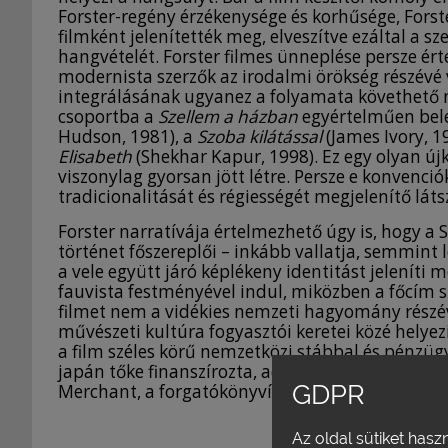
Forster-regény érzékenysége és korhűsége, Fors
filmként jelenítették meg, elveszítve ezáltal a 
hangvételét. Forster filmes ünneplése persze ér
modernista szerzők az irodalmi örökség részévé 
integrálásának ugyanez a folyamata követhető n
csoportba a
Szellem a házban
egyértelműen belet
Hudson, 1981), a
Szoba kilátással
(James Ivory, 1
Elisabeth
(Shekhar Kapur, 1998). Ez egy olyan ú
viszonylag gyorsan jött létre. Persze e konvenció
tradicionalitását és régiességét megjelenítő láts
Forster narratívája értelmezhető úgy is, hogy a
történet főszereplői – inkább vallatja, semmint l
a vele együtt járó képlékeny identitást jeleníti 
fauvista festményével indul, miközben a főcím sz
filmet nem a vidékies nemzeti hagyomány részé
művészeti kultúra fogyasztói keretei közé hely
a film széles körű nemzetközi stábbal és pénzügyi
japán tőke finanszírozta, addig egy amerikai ren
GDPR
Merchant, a forgatókönyvíró pedig az Indiában é
Az oldal sütiket hasz