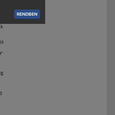
RENDBEN
ak
tó
y-
ig
ő