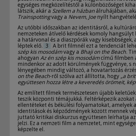
egységes megközelítéstől a különbözőséget kih
látszik, akár a
Szellem a házban
álruhájában, ak
Trainspotting
vagy a
Nevem, Joe
nyílt hangvételé
Az utóbbi időszakban az identitásról, a kultúrár
nemzeteken átívelő kérdések komoly hangsúlyt ka
a határvonal és a diaszpórák vagy kisebbségek, a
léptek elő.
3
A brit filmnél ezt a tendenciát l
szép kis mosodám
vagy a
Bhaji on the Beach
. T
ahogyan
Az én szép kis mosodám
című filmben a
mindenkor az adott körülmények függvénye, s 
lényegében mindig változó, a hovatartozás érzés
on the Beach
-ről szólva azt állította, hogy
„a bri
együttesen hozza létre a keveredés örömeit, kép
Az említett filmek természetesen újabb keletűek
teszik központi témájukká. Feltérképezik azokat
ellentéteket és békülési folyamatokat, amelyek 
identitások és képződmények között mennek végb
juttató kritikai diskurzus együttesen leírhatja a
jelzi. Ez a nemzeti film a nemzetet, mint egység
képzelte el.