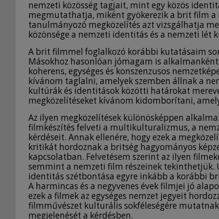
nemzeti közösség tagjait, mint egy közös identit
megmutathatja, miként gyökerezik a brit film 
tanulmányozó megközelítés azt vizsgálhatja meg,
közönsége a nemzeti identitás és a nemzeti lét 
A brit filmmel foglalkozó korábbi kutatásaim s
Másokhoz hasonlóan jómagam is alkalmanként túl
koherens, egységes és konszenzusos nemzetképe
kívánom taglalni, amelyek szemben állnak a nemz
kultúrák és identitások közötti határokat mere
megközelítéseket kívánom kidomborítani, amelye
Az ilyen megközelítések különösképpen alkalmaz
filmkészítés felveti a multikulturalizmus, a nemze
kérdéseit. Annak ellenére, hogy ezek a megközel
kritikát hordoznak a britség hagyományos képz
kapcsolatban. Felvetésem szerint az ilyen filme
semmint a nemzeti film részeinek tekinthetjük
identitás szétbontása egyre inkább a korábbi bri
A harmincas és a negyvenes évek filmjei jó ala
ezek a filmek az egységes nemzet jegyeit hordo
filmművészet kulturális sokféleségére mutatnak 
megjelenését a kérdésben.