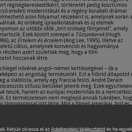
tert régiségkereskedőként, történetét pedig kosztümös
szerző eredeti modernitását és a regény korabeli drámai
telmezhető azon folyamat részeként is, amelynek során 
válnak. Az örökség újraalkotásának és új elemek
yomon az utóbbi idők „brit örökség filmjeinél”, amely
artozik. Ezek között szerepel a
Tűzszekerek
(Hugh
986), az
Értelem és érzelem
(Ang Lee, 1995), illetve az
jkeletű ciklus, amelynek konvenciói és hagyománya
k részben azért születtek meg, hogy a film
zatot hozzanak létre.
 Schlegel nővérek angol–német kettősségével – ők a
eképezi az angolság természetét. Ezt a hibrid állapotot 
meg a stáblista, amely egy francia festő, André Derain
ecessziós stílusú betűkkel jelenik meg. Ezek együttesen
vé teszik, hanem az európai modernitás és a nemzetköz
ezik. Ez természetesen nem meglepő annak tükrében, ho
 támogatással jött létre. Míg a filmet amerikai, brit és
dező, James Ivory jegyezte, a producer az indiai Ismail
lő lengyel zsidó Ruth Prawer Jhabvala volt.
nál. Kérjük olvassa el az
Adatkezelési tájékoztatót
és ha egyeté