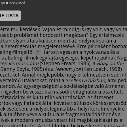
yomásával.
E LISTA
kezelése, mint hagyomány és örökség, nemzeti és hazai,
értelmű kérdések. Vajon ez mindig is így volt, vagy volt
evesebb problémát hordozott magában? Egy értelmezés
zadban olyan átalakuláson ment át, melynek során a
a heterogenitás megjelenítésévé. Erre példaként hozha
aling-filmjeitől
*
tartott egészen a nyolcvanas és a
g az Ealing-filmek egyfajta egységes képet rajzolnak Nag
szép kis mosodám
(Stephen Frears, 1985), a
Bhaji on the
(Danny Boyle, 1995) és a
Nevem, Joe
(Ken Loach, 1998)
ezetüket. Annál meglepőbb, hogy értelmezésem szerint
egyértelmű utalásokat, mint a
Szellem a házban
, ami ped
tendő. Az egységességből a sokféleségbe való átmenet
figyelembe vesszük a második világháború óta eltelt
, társadalmi és kulturális változásokat. Az átmenet
tok vagy fiatalok által követett stílusok köré szerveződ
égek esetében, amelyek leginkább a helyi körülményekre
tak általában véve a kulturális fragmentálódáshoz és a
yek a modernizmusba vetett hit megbicsaklását és a
bukkantak fel. A brit filmben bekövetkezett váltás az