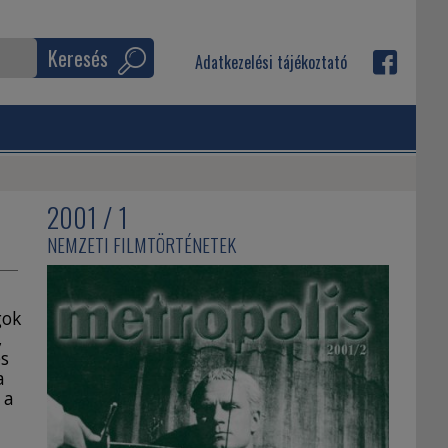
Keresés
Adatkezelési tájékoztató
2001 / 1
NEMZETI FILMTÖRTÉNETEK
gok
,
és
a
 a