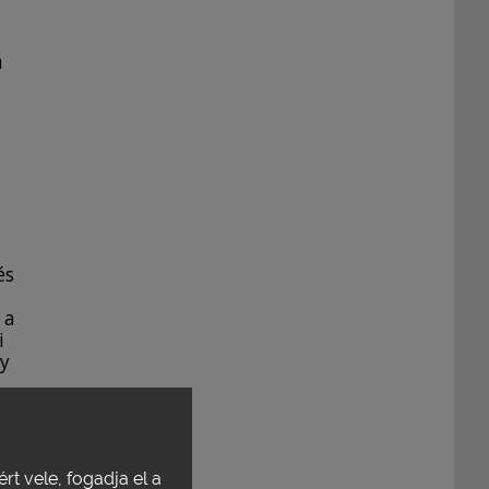
a
és
 a
i
gy
rt vele, fogadja el a