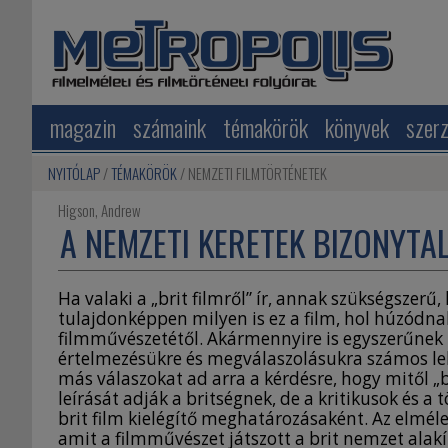
magazin
számaink
témakörök
könyvek
szer
NYITÓLAP
TÉMAKÖRÖK
NEMZETI FILMTÖRTÉNETEK
Higson, Andrew
A NEMZETI KERETEK BIZONYT
Ha valaki a „brit filmről” ír, annak szükségszerű
tulajdonképpen milyen is ez a film, hol húzódna
filmművészetétől. Akármennyire is egyszerűnek 
értelmezésükre és megválaszolásukra számos le
más válaszokat ad arra a kérdésre, hogy mitől „br
leírását adják a britségnek, de a kritikusok és a 
brit film kielégítő meghatározásaként. Az elmélet
amit a filmművészet játszott a brit nemzet alak