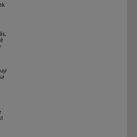
ek
ás,
ké
n
aji
ka
e
st