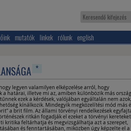
zőink
mutatók
linkek
rólunk
english
*
ALANSÁGA
, hogy legyen valamilyen elképzelése arról, hogy
k a határai, illetve mi az, amiben különbözik más orszá
tűnnek ezek a kérdések, valójában egyáltalán nem azok
hetőség kínálkozik. Mindegyik megközelítési mód más 
it” a brit film. Az állami törvényi rendelkezések egyfajt
történészek ritkán fogadják el ezeket a törvényi kereteket
i kritika feltárhatja és megvizsgálhatja azt a szerepet,
ításában és fenntartásában, miközben úgy képzelte el a