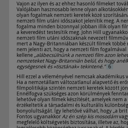
Vajon az ilyen és az ehhez hasonló filmeket tová
Valójában hasznosabb lenne olyan alkotásokként 
olyan fogalmak nemzeti keretek közé szorításána
nemzeti film utáni időszakot jelenítik meg. A 
fogalma minden bizonnyal jobban illik olyan fil
a keveredést testesítik meg. John Hill ugyanakko
nemzeti film utáni időszaknak nevezett filmművés
mert a Nagy-Britanniában készült filmek többé 
nem jelenti azt, hogy a nemzeti film fogalmával
kellene
„alábecsülnünk a nemzeti film azon lehet
nemzeteket Nagy-Britannián belül, és hogy anélk
egységesnek és »tisztának« tekintené.”
6
Hill ezzel a véleményével nemcsak akadémikus vit
Ha a nemzetállam változatlanul alapvető és erő
filmpolitikája szintén nemzeti keretek között jön
Ennélfogva szükséges azon körülmények fenntartá
lehetővé olyan filmek készítését, amelyek nem 
érzékeltetik a társadalmi és kulturális különbs
bonyolultságát. Így lehetővé válhat, hogy „a brit
Fontos ugyanakkor
Az én szép kis mosodám
vag
megfelelő költségvetés biztosítása, illetve az, ho
legszélesebb közönséghez jussanak el. A kérdés 