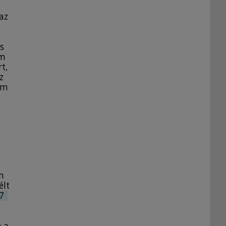
az
s
am
t,
z
em
m
élt
7
a a