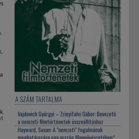
és
.
,
 a
A SZÁM TARTALMA
k.
Vajdovich Györgyi – Zrinyifalvi Gábor:
Bevezető
nt
a nemzeti filmtörténetek összeállításhoz
Hayward, Susan:
A "nemzeti" fogalmának
meghatározása egy ország filmművészetében*