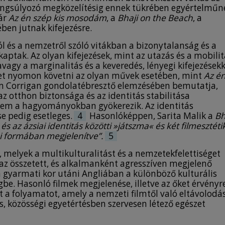
angsúlyozó megközelítésig ennek tükrében egyértelműn
ár
Az én szép kis mosodám
, a
Bhaji on the Beach
, a
ben jutnak kifejezésre.
ól és a nemzetről szóló vitákban a bizonytalanság és a
ptak. Az olyan kifejezések, mint az utazás és a mobilit
vagy a marginalitás és a keveredés, lényegi kifejezések
ehet nyomon követni az olyan művek esetében, mint
Az é
im Corrigan gondolatébresztő elemzésében bemutatja,
z otthon biztonsága és az identitás stabilitása
nem a hagyományokban gyökerezik. Az identitás
e pedig esetleges.
4
Hasonlóképpen, Sarita Malik a
Bh
t és az ázsiai identitás közötti »játszma« és két filmesztéti
i formában megjelenítve”.
5
, melyek a multikulturalitást és a nemzetekfelettiséget
 az összetett, és alkalmanként agresszíven megjelenő
a gyarmati kor utáni Angliában a különböző kulturális
e. Hasonló filmek megjelenése, illetve az őket érvényr
zt a folyamatot, amely a nemzeti filmtől való eltávolodá
es, közösségi egyetértésben szervesen létező egészet