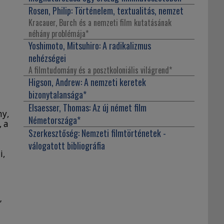
Rosen, Philip:
Történelem, textualitás, nemzet
Kracauer, Burch és a nemzeti film kutatásának
néhány problémája
*
Yoshimoto, Mitsuhiro:
A radikalizmus
nehézségei
A filmtudomány és a posztkoloniális világrend
*
Higson, Andrew:
A nemzeti keretek
bizonytalansága
*
Elsaesser, Thomas:
Az új német film
ny,
Németországa
*
, a
Szerkesztőség:
Nemzeti filmtörténetek -
válogatott bibliográfia
i,
”