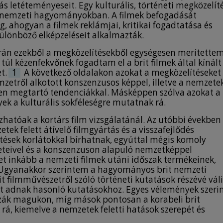
ás letéteményeseit. Egy kulturális, történeti megközelít
a nemzeti hagyományokban. A filmek befogadását
 ahogyan a filmek reklámjai, kritikai fogadtatása és
különböző elképzeléseit alkalmazták.
orán ezekből a megközelítésekből egységesen merítettem
 kézenfekvőnek fogadtam el a brit filmek által kínált
t.
1
A következő oldalakon azokat a megközelítéseket
etről alkotott konszenzusos képpel, illetve a nemzetek
ven megtartó tendenciákkal. Másképpen szólva azokat a
k a kulturális sokféleségre mutatnak rá.
hatóak a kortárs film vizsgálatánál. Az utóbbi években
tek felett átívelő filmgyártás és a visszafejlődés
ítések korlátokkal bírhatnak, egyúttal mégis komoly
eteivel és a konszenzuson alapuló nemzetképpel
ket inkább a nemzeti filmek utáni időszak termékeinek,
. Ugyanakkor szerintem a hagyományos brit nemzeti
t filmművészetről szóló történeti kutatások részévé váli
pot adnak hasonló kutatásokhoz. Egyes vélemények szeri
zzák magukon, míg mások pontosan a korabeli brit
rá, kiemelve a nemzetek feletti hatások szerepét és