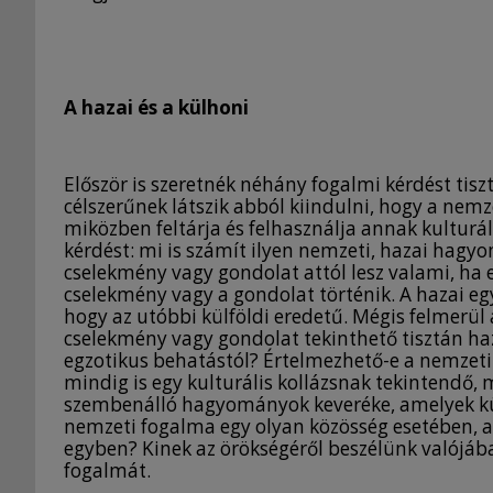
A hazai és a külhoni
Először is szeretnék néhány fogalmi kérdést tis
célszerűnek látszik abból kiindulni, hogy a nem
miközben feltárja és felhasználja annak kulturál
kérdést: mi is számít ilyen nemzeti, hazai hag
cselekmény vagy gondolat attól lesz valami, ha
cselekmény vagy a gondolat történik. A hazai e
hogy az utóbbi külföldi eredetű. Mégis felmerül
cselekmény vagy gondolat tekinthető tisztán ha
egzotikus behatástól? Értelmezhető-e a nemzeti
mindig is egy kulturális kollázsnak tekintendő,
szembenálló hagyományok keveréke, amelyek külö
nemzeti fogalma egy olyan közösség esetében, 
egyben? Kinek az örökségéről beszélünk valójába
fogalmát.