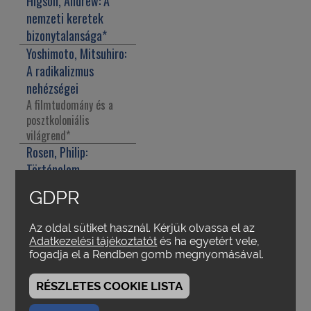
Higson, Andrew:
A
nemzeti keretek
bizonytalansága
*
Yoshimoto, Mitsuhiro:
A radikalizmus
nehézségei
A filmtudomány és a
posztkoloniális
világrend
*
Rosen, Philip:
Történelem,
textualitás, nemzet
GDPR
Kracauer, Burch és a
nemzeti film
Az oldal sütiket használ. Kérjük olvassa el az
kutatásának néhány
Adatkezelési tájékoztatót
és ha egyetért vele,
problémája
*
fogadja el a Rendben gomb megnyomásával.
Hayward, Susan:
A
"nemzeti" fogalmának
RÉSZLETES COOKIE LISTA
meghatározása egy