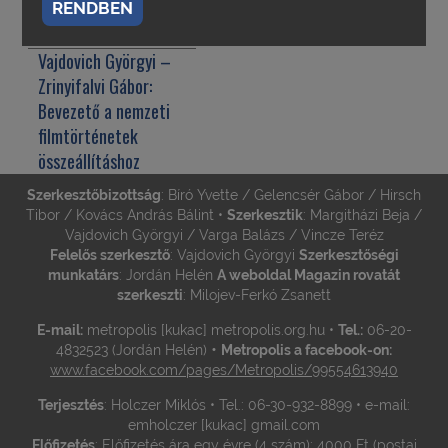
ország
RENDBEN
filmművészetében*
Vajdovich Györgyi –
Zrinyifalvi Gábor:
Bevezető a nemzeti
filmtörténetek
összeállításhoz
Szerkesztőbizottság
: Bíró Yvette / Gelencsér Gábor / Hirsch
Tibor / Kovács András Bálint •
Szerkesztik
: Margitházi Beja /
Vajdovich Györgyi / Varga Balázs / Vincze Teréz
Felelős szerkesztő
: Vajdovich Györgyi
Szerkesztőségi
munkatárs
: Jordán Helén
A weboldal Magazin rovatát
szerkeszti
: Milojev-Ferkó Zsanett
E-mail:
metropolis [kukac] metropolis.org.hu •
Tel.:
06-20-
•
4832523 (Jordán Helén)
Metropolis a facebook-on:
www.facebook.com/pages/Metropolis/99554613940
Terjesztés
: Holczer Miklós • Tel.: 06-30-932-8899 • e-mail:
emholczer [kukac] gmail.com
Előfizetés
: Előfizetés ára egy évre (4 szám): 4000 Ft (postai