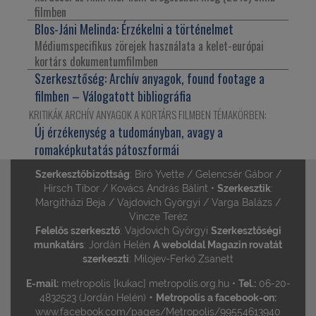
filmben
Blos-Jáni Melinda:
Érzékelni a történelmet
Médiumspecifikus zörejek használata a kelet-európai
kortárs dokumentumfilmben
Szerkesztőség:
Archív anyagok, found footage a
filmben – Válogatott bibliográfia
KRITIKÁK ARCHÍV ANYAGOK A KORTÁRS FILMBEN TÉMAKÖRBEN:
Új érzékenység a tudományban, avagy a
romaképkutatás pátoszformái
Szerkesztőbizottság
: Bíró Yvette / Gelencsér Gábor /
Hirsch Tibor / Kovács András Bálint •
Szerkesztik
:
Margitházi Beja / Vajdovich Györgyi / Varga Balázs /
Vincze Teréz
Felelős szerkesztő
: Vajdovich Györgyi
Szerkesztőségi
munkatárs
: Jordán Helén
A weboldal Magazin rovatát
szerkeszti
: Milojev-Ferkó Zsanett
E-mail:
metropolis [kukac] metropolis.org.hu •
Tel.:
06-20-
•
4832523 (Jordán Helén)
Metropolis a facebook-on:
www.facebook.com/pages/Metropolis/99554613940