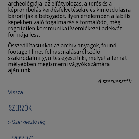
archeológiája, az elfátyolozás, a törés és a
képrombolás kérdésfelvetésekre és kimozdulásra
bátorítják a befogadót, ilyen értelemben a labilis
képekben való fogalmazás a formálódó, még
rögzítetlen kommunikatív emlékezet adekvát
formája lesz.
Összeállításunkat az archív anyagok, found
footage filmes felhasználásáról szóló
szakirodalmi gyűjtés egészíti ki, melyet a témát
mélyebben megismerni vágyók számára
ajánlunk.
A szerkesztők
Vissza
SZERZŐK
Szerkesztőség
2020/1