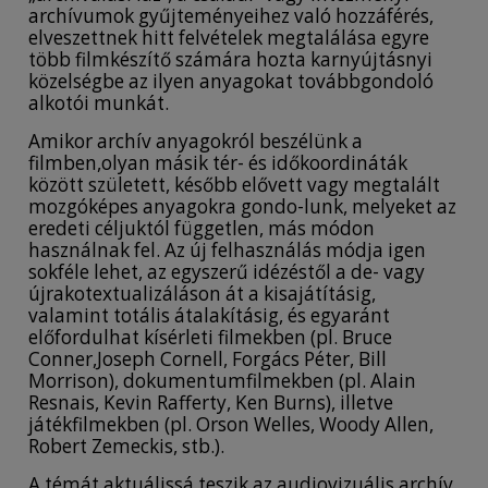
archívumok gyűjteményeihez való hozzáférés,
elveszettnek hitt felvételek megtalálása egyre
több filmkészítő számára hozta karnyújtásnyi
közelségbe az ilyen anyagokat továbbgondoló
alkotói munkát.
Amikor archív anyagokról beszélünk a
filmben,olyan másik tér- és időkoordináták
között született, később elővett vagy megtalált
mozgóképes anyagokra gondo-lunk, melyeket az
eredeti céljuktól független, más módon
használnak fel. Az új felhasználás módja igen
sokféle lehet, az egyszerű idézéstől a de- vagy
újrakotextualizáláson át a kisajátításig,
valamint totális átalakításig, és egyaránt
előfordulhat kísérleti filmekben (pl. Bruce
Conner,Joseph Cornell, Forgács Péter, Bill
Morrison), dokumentumfilmekben (pl. Alain
Resnais, Kevin Rafferty, Ken Burns), illetve
játékfilmekben (pl. Orson Welles, Woody Allen,
Robert Zemeckis, stb.).
A témát aktuálissá teszik az audiovizuális archív