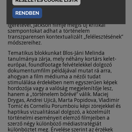
RÉSZLETES COOKIE LISTA
valóságáb-rázolás szempontjából tesz kritika
tárgyává. Érvelése szerint a módosított felvételek
spektakuláris, érzelmileg megnyerő hatása
RENDBEN
ellentmondásban áll az autentikusság
ígéretével, Jackson filmje mégis új kritikai
szempontokat adhat a történelem
transzparensen kontextualizált „felélesztésének”
módszereihez.
Tematikus blokkunkat Blos-Jáni Melinda
tanulmánya zárja, mely néhány kortárs kelet-
európai, foundfootage felvételekkel dolgozó
dokumentumfilm példájával mutat rá arra,
ahogyan a film médiuma a nézői tudat
stimulálása érdekében nem egyszerűen képek
hordozója vagy a valóság megjelenítője lesz,
hanem a „történelem bőrévé” válik. Maciej
Drygas, Andrei Ujică, Marta Popidova, Vladimir
Tomić és Corneliu Porumboiu képi zörejekkel és
haptikus vizualitással dolgozó, a közelmúlt
történelmi eseményeit elemző filmjeiben a
szerző négy különböző médiastratégiát
különböztet meg. Érvelése szerint az érzékek