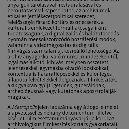
anya-gok tárolásával, restaurálásával és
bemutatásával kapcso-latos, az archívumok
etikai és (emlékezet)politikai szerepét,
felelősségét firtató kortárs eszmecserék, a
kulturális emlékezet formálhatósága iránti
tudatosságunk, a digitalizálás és hálózatosodás
nyomán megsokszorozódó hozzáférési módok,
valamint a videómegosztás és digitális
filmvágás számtalan új, kézreálló lehetősége. Az
archív anyagokkal való munka, mindezeken túl,
izgalmas alkotói kihívás, melyben összetett
jelentésekkel, egymásba olvadó idősíkokkal,
kontextuális határátlépésekkel és különleges
állapotú felvételekkel dolgoznak a filmkészítők,
akik gyakran gyűjtőgetőnek, guberálónak,
archeológusnak vagy kutatónak aposztrofálják
magukat.
A
Metropolis
jelen lapszáma egy átfogó, elméleti
alapvetéssel és néhány dokumentum- illetve
kísérleti film esettanulmányával járja körül az
archivologikus filmkészítés kortárs gyakorlatait.