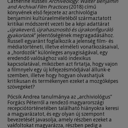
Catherine Russell
Archiveology
:
Walter Benjamin
and Archival Film Practices
(2018) című
könyvének első fejezete az archivológia
benjamini kultúraelméletéből származtatott
kritikai módszerét vezeti be a képi adattárat
„
újrakeverő, újrahasznosító és újrakonfiguráló
gyakorlatok
” jelentőségének megragadásához.
Russell egyaránt foglalkozik a jelenség film- és
médiatörténeti, illetve elméleti vonatkozásaival,
a „hordozók” különleges anyagiságával, egy
eredendő valósághoz való indexikus
kapcsolatával, miközben azt firtatja, hogy vajon
a filmnyelv egy új kifejezésmódjával állunk-e
szemben, illetve hogy hogyan olvashatjuk
kritikusan és termékenyen ezeket a mozgóképes
szövegeket?
Pócsik Andrea tanulmánya az „archiviológus”
Forgács Péterről a rendező magyarországi
recepciótörténetében található hiányokra keresi
a magyarázatot, és egy olyan új szempont
bevezetését javasolja, amely részben ezeket a
vakfoltokat magyarázza, részben pedig a