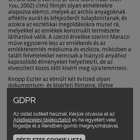
You
, 2002) című filmjét olyan elméletekre
alapozva elemzi, melyek az archív anyagoknak
affektív aurát és kifejezőerőt tulajdonítanak, és
azokra az esztétikai megoldásokra mutat rá,
melyekkel az emlékek konstruált természete
láthatóvá válik. A szerző érvelése szerint Marazzi
műve egyszerre lesz az emlékezés és az
emlékteremtés médiuma és eszköze, miközben a
talált felvételekkel nemcsak a hiányzó anyához
kapcsolódó élményeket helyettesíti, de az
elveszített közös időt kísérli meg újrateremteni.
Knopp Eszter az elmúlt két évtized olyan
dokumentum- és kísérleti filmjeire, illetve
televíziós sorozataira hívja fel a figyelmet,
melyek archív anyagok színezésével és
GDPR
(újra)hangosításával operáltak. Ezek közé
illeszkedikPeter Jackson
Akik már nem
Az oldal sütiket használ. Kérjük olvassa el az
öregszenek meg
(
They Shall Not Grow Old,
2018)
Adatkezelési tájékoztatót
és ha egyetért vele,
című, első világháborús felvételeket manipuláló
fogadja el a Rendben gomb megnyomásával.
népszerű, de sok vitát kavart munkája is, melyet
a szerző főként a történelmi hitelesség és