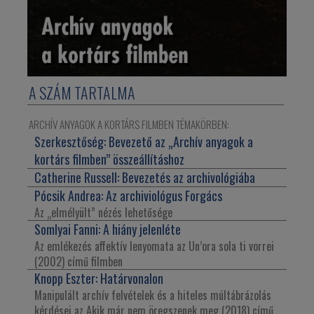
A SZÁM TARTALMA
ARCHÍV ANYAGOK A KORTÁRS FILMBEN TÉMAKÖRBEN:
Szerkesztőség:
Bevezető az „Archív anyagok a
kortárs filmben” összeállításhoz
Catherine Russell:
Bevezetés az archivológiába
Pócsik Andrea:
Az archiviológus Forgács
Az „elmélyült” nézés lehetősége
Somlyai Fanni:
A hiány jelenléte
Az emlékezés affektív lenyomata az Un’ora sola ti vorrei
(2002) című filmben
Knopp Eszter:
Határvonalon
Manipulált archív felvételek és a hiteles múltábrázolás
kérdései az Akik már nem öregszenek meg (2018) című