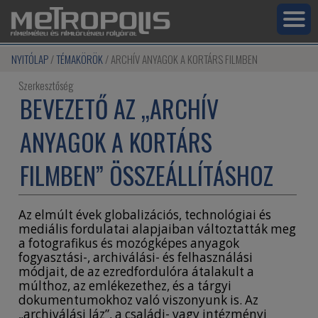
NYITÓLAP
TÉMAKÖRÖK
ARCHÍV ANYAGOK A KORTÁRS FILMBEN
Szerkesztőség
BEVEZETŐ AZ „ARCHÍV
ANYAGOK A KORTÁRS
FILMBEN” ÖSSZEÁLLÍTÁSHOZ
Az elmúlt évek globalizációs, technológiai és
mediális fordulatai alapjaiban változtatták meg
a fotografikus és mozógképes anyagok
fogyasztási-, archiválási- és felhasználási
módjait, de az ezredfordulóra átalakult a
múlthoz, az emlékezethez, és a tárgyi
dokumentumokhoz való viszonyunk is. Az
„archiválási láz”, a családi- vagy intézményi