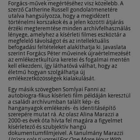
Forgács-művek megértéséhez visz közelebb. A
szerző Catherine Russell gondolatmenetére
utalva hangsúlyozza, hogy a megidézett
történelmi korszakok és a jelen közötti átjárás
érzéki megteremtése minden archívfelhasználás
lényege, amelyhez a kísérleti filmes eszköztár a
megfelelő távolságot és az intellektuális
befogadási feltételeket alakíthatja ki. Javaslata
szerint Forgács Péter műveinek újraértelmezését
az emlékezetkultúra keretei és fogalmai mentén
kell elkezdeni, így láthatóvá válhat, hogy az
életmű hogyan szolgálhatja új
emlékezetközösségek kialakulását.
Egy másik szövegben Somlyai Fanni az
autobiogra-fikus kísérleti film példáján keresztül
a családi archívumban talált kép- és
hanganyagok emlékezés- és identitásépítő
szerepére mutat rá. Az olasz Alina Marazzi a
2000-es évek óta hívta fel magára a figyelmet
kísérletező és szubjektív hangú
dokumentumfilmjeivel. A tanulmány Marazzi
Un’ora sola ti vorrei
(
For One More Hour With