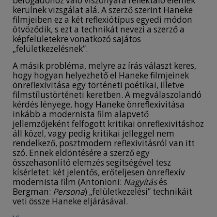
befogadóhoz való viszonyára reflektáló elemek
kerülnek vizsgálat alá. A szerző szerint Haneke
filmjeiben ez a két reflexiótípus egyedi módon
ötvöződik, s ezt a technikát nevezi a szerző a
képfelületekre vonatkozó sajátos
„felületkezelésnek”.
A másik probléma, melyre az írás választ keres,
hogy hogyan helyezhető el Haneke filmjeinek
önreflexivitása egy történeti poétikai, illetve
filmstílustörténeti keretben. A megválaszolandó
kérdés lényege, hogy Haneke önreflexivitása
inkább a modernista film alapvető
jellemzőjeként felfogott kritikai önreflexivitáshoz
áll közel, vagy pedig kritikai jelleggel nem
rendelkező, posztmodern reflexivitásról van itt
szó. Ennek eldöntésére a szerző egy
összehasonlító elemzés segítségével tesz
kísérletet: két jelentős, erőteljesen önreflexív
modernista film (Antonioni:
Nagyítás
és
Bergman:
Persona
) „felületkezelési” technikáit
veti össze Haneke eljárásával.