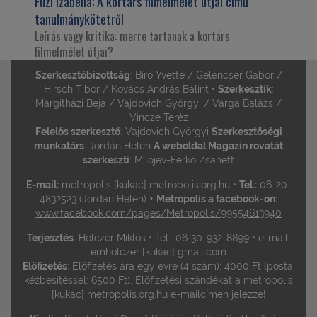
Füzi Izabella:
A kortárs filmelmélet útjai című
tanulmánykötetről
Leírás vagy kritika: merre tartanak a kortárs
filmelmélet útjai?
Szerkesztőbizottság
: Bíró Yvette / Gelencsér Gábor /
Hirsch Tibor / Kovács András Bálint •
Szerkesztik
:
Margitházi Beja / Vajdovich Györgyi / Varga Balázs /
Vincze Teréz
Felelős szerkesztő
: Vajdovich Györgyi
Szerkesztőségi
munkatárs
: Jordán Helén
A weboldal Magazin rovatát
szerkeszti
: Milojev-Ferkó Zsanett
E-mail:
metropolis [kukac] metropolis.org.hu •
Tel.:
06-20-
•
4832523 (Jordán Helén)
Metropolis a facebook-on:
www.facebook.com/pages/Metropolis/99554613940
Terjesztés
: Holczer Miklós • Tel.: 06-30-932-8899 • e-mail:
emholczer [kukac] gmail.com
Előfizetés
: Előfizetés ára egy évre (4 szám): 4000 Ft (postai
kézbesítéssel: 6500 Ft). Előfizetési szándékát a metropolis
[kukac] metropolis.org.hu e-mailcímen jelezze!