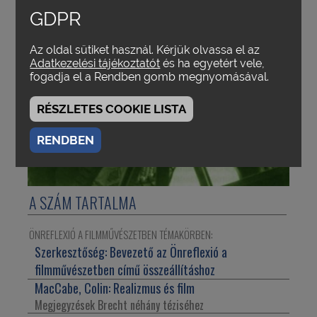
GDPR
Az oldal sütiket használ. Kérjük olvassa el az
Adatkezelési tájékoztatót
és ha egyetért vele,
fogadja el a Rendben gomb megnyomásával.
RÉSZLETES COOKIE LISTA
RENDBEN
A SZÁM TARTALMA
ÖNREFLEXIÓ A FILMMŰVÉSZETBEN TÉMAKÖRBEN:
Szerkesztőség:
Bevezető az Önreflexió a
filmművészetben című összeállításhoz
MacCabe, Colin:
Realizmus és film
Megjegyzések Brecht néhány téziséhez