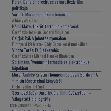
Polan, Dana B.:
Brecht és az önreflexív film
politikája
Vernet, Marc:
Belenézni a kamerába
A hiány alakzatai
Pálos Máté:
Tükröt tartani a kamerának
Önreflexió Jean-Luc Godard filmjeiben
Czirják Pál:
A jelentés nyomában
Filmnyelvi kísérletek Bódy Gábor korai munkáiban
Vincze Teréz:
Felületkezelés
Önreflexivitás Michael Haneke filmjeiben
Spielmann, Yvonne:
Intermédia az elektronikus
képekben
Murai András:
Kristin Thompson és David Bordwell A
film története című könyvéről
Globális filmtörténet
Szerkesztőség:
Önreflexió a filmművészetben –
Válogatott bibliográfia
KÖNYVKRITIKÁK TÉMAKÖRBEN: