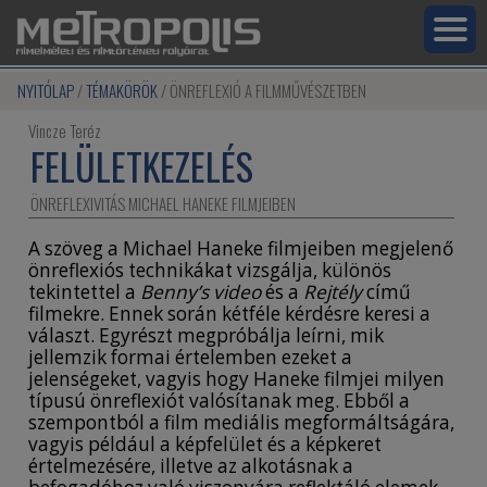
NYITÓLAP
TÉMAKÖRÖK
ÖNREFLEXIÓ A FILMMŰVÉSZETBEN
Vincze Teréz
FELÜLETKEZELÉS
ÖNREFLEXIVITÁS MICHAEL HANEKE FILMJEIBEN
A szöveg a Michael Haneke filmjeiben megjelenő
önreflexiós technikákat vizsgálja, különös
tekintettel a
Benny’s video
és a
Rejtély
című
filmekre. Ennek során kétféle kérdésre keresi a
választ. Egyrészt megpróbálja leírni, mik
jellemzik formai értelemben ezeket a
jelenségeket, vagyis hogy Haneke filmjei milyen
típusú önreflexiót valósítanak meg. Ebből a
szempontból a film mediális megformáltságára,
vagyis például a képfelület és a képkeret
értelmezésére, illetve az alkotásnak a