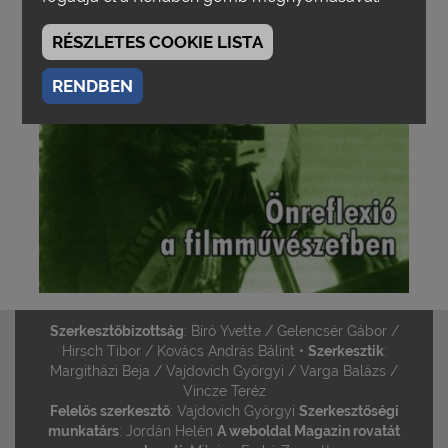
RÉSZLETES COOKIE LISTA
RENDBEN
Szerkesztőbizottság
: Bíró Yvette / Gelencsér Gábor /
Hirsch Tibor / Kovács András Bálint •
Szerkesztik
:
Margitházi Beja / Vajdovich Györgyi / Varga Balázs /
Vincze Teréz
Felelős szerkesztő
: Vajdovich Györgyi
Szerkesztőségi
munkatárs
: Jordán Helén
A weboldal Magazin rovatát