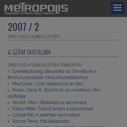
2007 / 2
ÖNREFLEXIÓ A FILMMŰVÉSZETBEN
A SZÁM TARTALMA
ÖNREFLEXIÓ A FILMMŰVÉSZETBEN TÉMAKÖRBEN:
Szerkesztőség:
Bevezető az Önreflexió a
filmművészetben című összeállításhoz
MacCabe, Colin:
Realizmus és film
Polan, Dana B.:
Brecht és az önreflexív film
politikája
Vernet, Marc:
Belenézni a kamerába
Pálos Máté:
Tükröt tartani a kamerának
Czirják Pál:
A jelentés nyomában
Vincze Teréz:
Felületkezelés