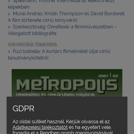
Spielmann, Yvonne:
Intermédia az elektronikus
képekben
Murai András:
Kristin Thompson és David Bordwell
A film története című könyvéről
Szerkesztőség:
Önreflexió a filmművészetben –
Válogatott bibliográfia
KÖNYVKRITIKÁK TÉMAKÖRBEN:
Füzi Izabella:
A kortárs filmelmélet útjai című
tanulmánykötetről
GDPR
Az oldal sütiket használ. Kérjük olvassa el az
Adatkezelési tájékoztatót
és ha egyetért vele,
fogadja el a Rendben gomb megnyomásával.