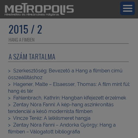
2015 / 2
HANG A FIMBEN
A SZÁM TARTALMA
Szerkesztőség:
Bevezető a Hang a filmben című
összeállításhoz
Hagener, Malte – Elsaesser, Thomas:
A film mint fül:
hang és tér
Fahlenbrach, Kathrin:
Hangban kifejezett érzelmek
Zentay Nóra Fanni:
A kép-hang aszinkronitás
tendenciái a késő modernista filmben
Vincze Teréz:
A lelkiismeret hangja
Zentay Nóra Fanni – Andorka György:
Hang a
filmben – Válogatott bibliográfia