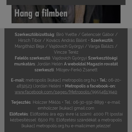
Szerkesztőbizottság
: Bíró Yvette / Gelencsér Gábor /
Hirsch Tibor / Kovács András Bálint •
Szerkesztik
:
Margitházi Beja / Vajdovich Györgyi / Varga Balázs /
Vincze Teréz
Felelős szerkesztő
: Vajdovich Györgyi
Szerkesztőségi
munkatárs
: Jordán Helén
A weboldal Magazin rovatát
szerkeszti
: Milojev-Ferkó Zsanett
E-mail:
metropolis [kukac] metropolis.org.hu •
Tel.:
06-20-
•
4832523 (Jordán Helén)
Metropolis a facebook-on:
www.facebook.com/pages/Metropolis/99554613940
Terjesztés
: Holczer Miklós • Tel.: 06-30-932-8899 • e-mail:
emholczer [kukac] gmail.com
Előfizetés
: Előfizetés ára egy évre (4 szám): 4000 Ft (postai
kézbesítéssel: 6500 Ft). Előfizetési szándékát a metropolis
[kukac] metropolis.org.hu e-mailcímen jelezze!